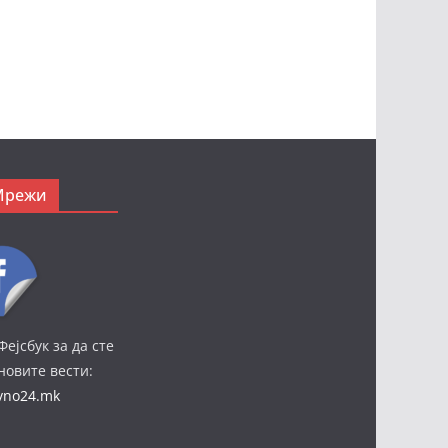
Мрежи
Фејсбук за да сте
јновите вести:
ivno24.mk