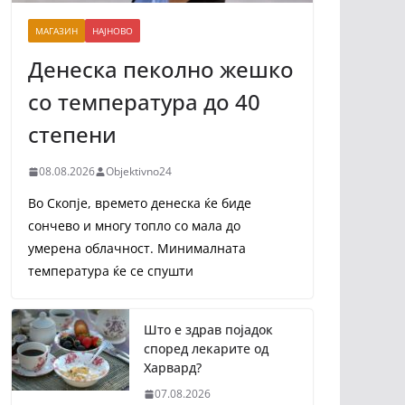
МАГАЗИН
НАЈНОВО
Денеска пеколно жешко
со температура до 40
степени
08.08.2026
Objektivno24
Во Скопје, времето денеска ќе биде
сончево и многу топло со мала до
умерена облачност. Минималната
температура ќе се спушти
Што е здрав појадок
според лекарите од
Харвард?
07.08.2026