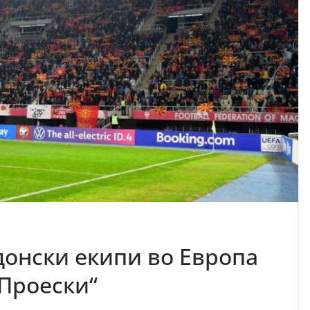
донски екипи во Европа
 Проески“