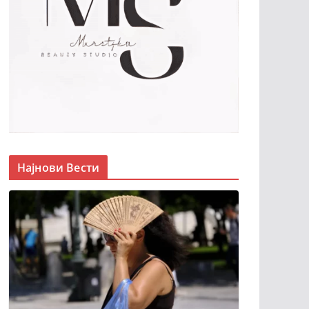
Најнови Вести