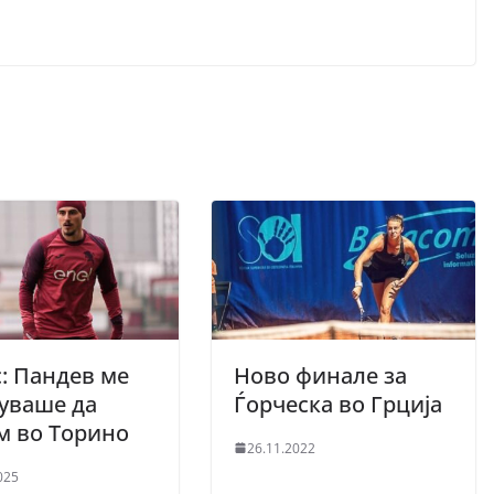
: Пандев ме
Ново финале за
уваше да
Ѓорческа во Грција
м во Торино
26.11.2022
025