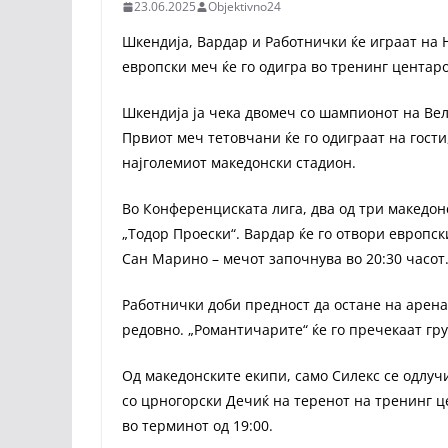
23.06.2025
Objektivno24
Шкендија, Вардар и Работнички ќе играат на 
европски меч ќе го одигра во тренинг центар
Шкендија ја чека двомеч со шампионот на Вел
Првиот меч тетовчани ќе го одиграат на гости,
најголемиот македонски стадион.
Во Конференциската лига, два од три македонс
„Тодор Проески“. Вардар ќе го отвори европск
Сан Марино – мечот започнува во 20:30 часот
Работнички доби предност да остане на арена
редовно. „Романтичарите“ ќе го пречекаат гру
Од македонските екипи, само Силекс се одлуч
со црногорски Дечиќ на теренот на тренинг ц
во терминот од 19:00.