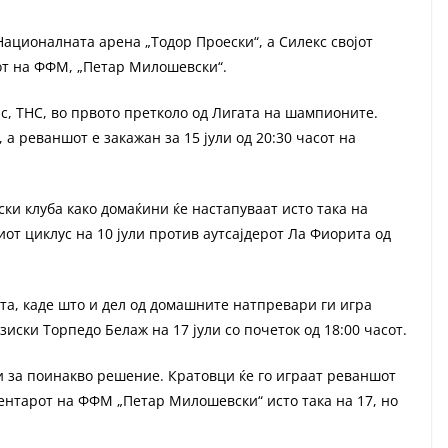
Националната арена „Тодор Проески“, а Силекс својот
от на ФФМ, „Петар Милошевски“.
с, ТНС, во првото претколо од Лигата на шампионите.
 а реваншот е закажан за 15 јули од 20:30 часот на
ки клуба како домаќини ќе настапуваат исто така на
иот циклус на 10 јули против аутсајдерот Ла Фиорита од
.
та, каде што и дел од домашните натпревари ги игра
зиски Торпедо Белаж на 17 јули со почеток од 18:00 часот.
и за поинакво решение. Кратовци ќе го играат реваншот
ентарот на ФФМ „Петар Милошевски“ исто така на 17, но