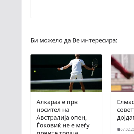
Алкараз е прв
Eлмас
носител на
совет
Австралија опен,
дојда
Ѓоковиќ не е меѓу
07.02.2
првите тројца