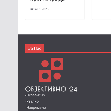
14.01.2026
За Нас
-Независно
-Реално
-Навремено