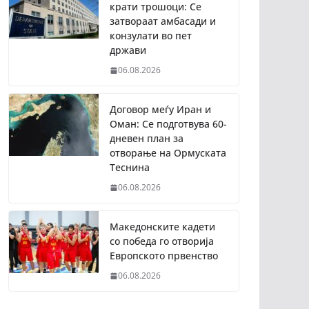
крати трошоци: Се
затвораат амбасади и
конзулати во пет
држави
06.08.2026
Договор меѓу Иран и
Оман: Се подготвува 60-
дневен план за
отворање на Ормуската
Теснина
06.08.2026
Македонските кадети
со победа го отворија
Европското првенство
06.08.2026