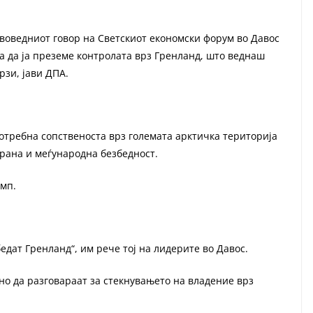
воведниот говор на Светскиот економски форум во Давос
за да ја преземе контролата врз Гренланд, што веднаш
рзи, јави ДПА.
отребна сопственоста врз големата арктичка територија
рана и меѓународна безбедност.
амп.
бедат Гренланд“, им рече тој на лидерите во Давос.
но да разговараат за стекнувањето на владение врз