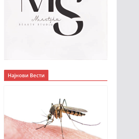
Најнови Вести