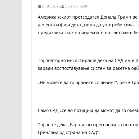
21.01.2026
Objektivno24
Американскиот претседател Доналд Трамп во 
денеска изјави дека „нема да употреби сила“ 
предизвика скок на индексите на светските бе
Тој повторно инсистираше дека на САД им е п
заради воспоставување систем за ракетна одб
„Не можете да го браните со лизинг“, рече Тр
Само САД „се во позиција да можат да го обез
Тој рече дека „бара итни преговори за повтор
Гренланд од страна на САД“.