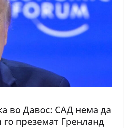
ка во Давос: САД нема да
а го преземат Гренланд