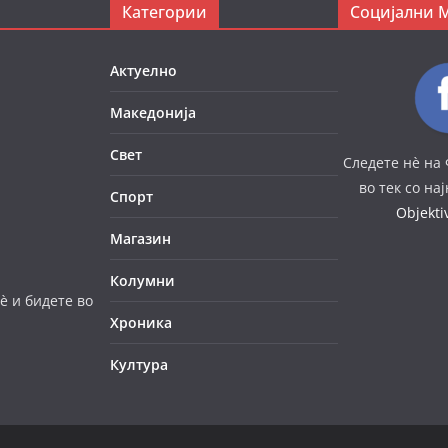
Категории
Социјални 
Актуелно
Македонија
Свет
Следете нè на 
во тек со на
Спорт
Objekt
Магазин
Колумни
è и бидете во
Хроника
Култура