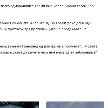
 алпско одморалиште Трамп има испланирано голем број
арност со Данска и Гренланд, но Трамп рече дека од 1
врши притисок врз противниците на продажбата на
стекнување на Гренланд од Данска не е променет: „Можете
и или можете да кажете не и ние нема да ви заборавиме“.