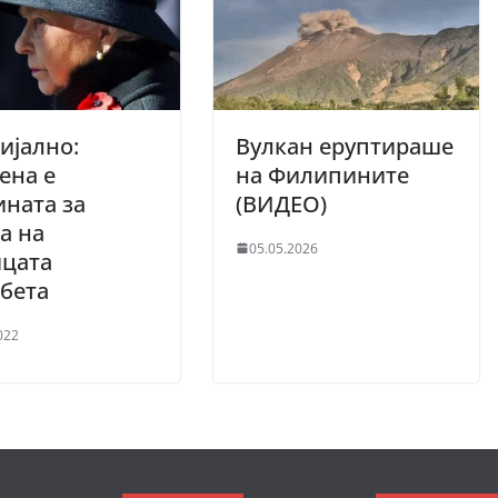
ијално:
Вулкан еруптираше
ена е
на Филипините
ната за
(ВИДЕО)
а на
05.05.2026
ицата
бета
022