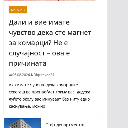
МАГАЗИН
Дали и вие имате
чувство дека сте магнет
за комарци? Не е
случајност – ова е
причината
06.08.2026
Objektivno24
Ако имате чувство дека комарците
секогаш ве пронаоѓаат токму вас, додека
луѓето околу вас минуваат без ниту едно
каснување, можно
Стејт департментот