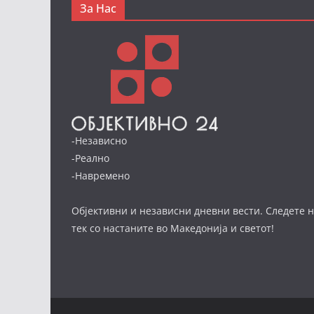
За Нас
-Независно
-Реално
-Навремено
Објективни и независни дневни вести. Следете н
тек со настаните во Македонија и светот!