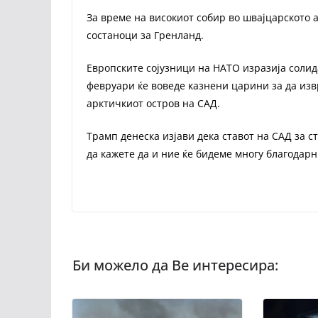
За време на високиот собир во швајцарското
состаноци за Гренланд.
Европските сојузници на НАТО изразија солид
февруари ќе воведе казнени царини за да из
арктичкиот остров на САД.
Трамп денеска изјави дека ставот на САД за 
да кажете да и ние ќе бидеме многу благодарн