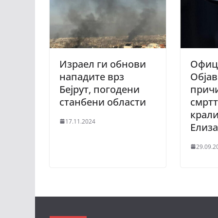
Израел ги обнови
Офиц
нападите врз
Објав
Бејрут, погодени
причи
станбени области
смртт
крал
17.11.2024
Елиза
29.09.2