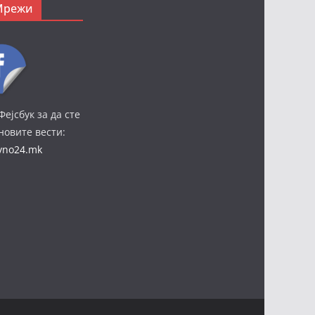
Мрежи
Фејсбук за да сте
јновите вести:
ivno24.mk