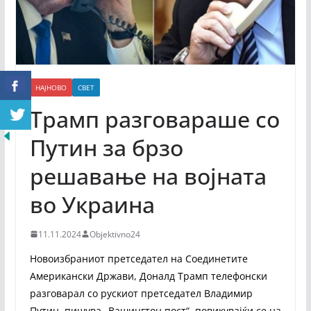
НАЈНОВО
СВЕТ
Трамп разговараше со
Путин за брзо
решавање на војната
во Украина
11.11.2024
Objektivno24
Новоизбраниот претседател на Соединетите
Американски Држави, Доналд Трамп телефонски
разговарал со рускиот претседател Владимир
Путин, пишува „Вашингтон пост“, повикувајќи се на