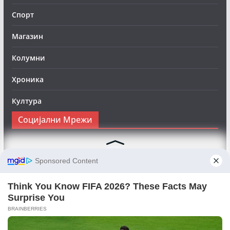
Спорт
Магазин
Колумни
Хроника
Култура
Социјални Мрежи
Следете нè на Фејсбук за да сте во тек со најновите
вести:
Objektivno24.mk