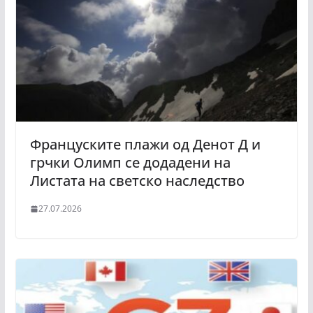
Француските плажи од Денот Д и
грчки Олимп се додадени на
Листата на светско наследство
27.07.2026