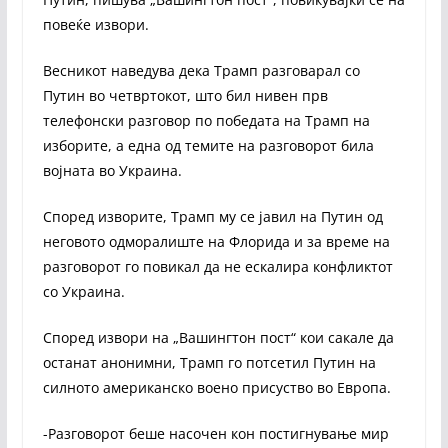
повеќе извори.
Весникот наведува дека Трамп разговарал со
Путин во четвртокот, што бил нивен прв
телефонски разговор по победата на Трамп на
изборите, а една од темите на разговорот била
војната во Украина.
Според изворите, Трамп му се јавил на Путин од
неговото одморалиште на Флорида и за време на
разговорот го повикал да не ескалира конфликтот
со Украина.
Според извори на „Вашингтон пост“ кои сакале да
останат анонимни, Трамп го потсетил Путин на
силното американско воено присуство во Европа.
-Разговорот беше насочен кон постигнување мир