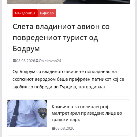
МАКЕДОНИЈА
НАЈНОВО
Слета владиниот авион со
повредениот турист од
Бодрум
08.08.2026
Objektivno24
Од Бодрум со владиното авионче попладнево на
скопскиот аеродром беше префрлен патникот кој се
здобил со побреди во Турција, потврдиваат
Кривична за полицаец кој
малтретирал приведено лице во
градски парк
08.08.2026