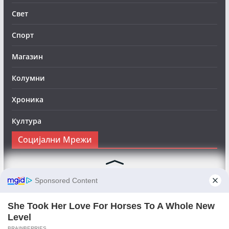
Свет
Спорт
Магазин
Колумни
Хроника
Култура
Социјални Мрежи
Следете нè на Фејсбук за да сте во тек со најновите