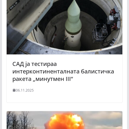
САД ја тестираа
интерконтиненталната балистичка
ракета „минутмен III“
06.11.2025