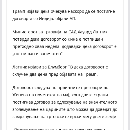
Трамп изјави дека очекува наскоро да се постигне
договор и со Индија, објави АП.
Министерот за трговија на САД Хауард Латник
потврди дека договорот со Кина е потпишан
претходно оваа недела, додавајќи дека договорот е
„потпишан и запечатен“.
Латник изјави за Блумберг ТВ дека договорот е
склучен два дена пред објавата на Трамп.
Договорот следува по првичните преговори во
Женева на почетокот на мај, кога двете страни
постигнаа договор за одложување на значителното
зголемување на царините што можеа да доведат до
замрзнување на трговските врски меѓу двете земји.
„Претседателот сака лично да склучува вакви