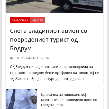
МАКЕДОНИЈА
НАЈНОВО
Слета владиниот авион со
повредениот турист од
Бодрум
08.08.2026
Objektivno24
Од Бодрум со владиното авионче попладнево на
скопскиот аеродром беше префрлен патникот кој се
здобил со побреди во Турција, потврдиваат
Кривична за полицаец кој
малтретирал приведено лице во
градски парк