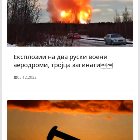
Експлозии на два руски воени
аеродроми, тројца загинати￼￼
05.12.2022