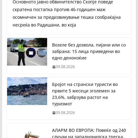
Основното јавно обвинителство Скопје поведе
скратена постапка против 46-годишен маж
осомничен за предизвикување тешка сообраќајна
несреќа во Радишани, во која
Возеле без дозвола, пијани или со
забрана: 15 лица приведени во
едно деноноќие
09.08.2026
Бројот на странски туристи во
првите 5 месеци зголемен за
23,6%, забрзува растот на
туризмот
09.08.2026
АЛАРМ ВО ЕВРОПА: Повеќе од 240
случаи на западнонилска треска,