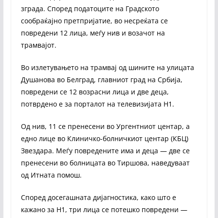
зграда. Според податоците на Градското
сообраќајно претпријатие, во несреќата се
повредени 12 лица, меѓу нив и возачот на
трамвајот.
Во излетувањето на трамвај од шините на улицата
Душанова во Белград, главниот град на Србија,
повредени се 12 возрасни лица и две деца,
потврдено е за порталот на телевизијата Н1.
Од нив, 11 се пренесени во Ургентниот центар, а
едно лице во Клиничко-болничкиот центар (КБЦ)
Звездара. Меѓу повредените има и деца — две се
пренесени во болницата во Тиршова, наведуваат
од Итната помош.
Според досегашната дијагностика, како што е
кажано за Н1, три лица се потешко повредени —