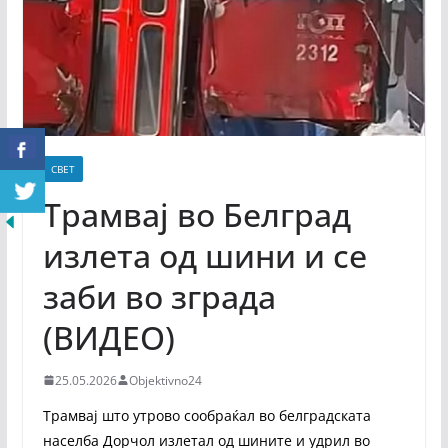
СВЕТ
Трамвај во Белград
излета од шини и се
заби во зграда
(ВИДЕО)
25.05.2026
Objektivno24
Трамвај што утрово сообраќал во белградската
населба Дорчол излетал од шините и удрил во