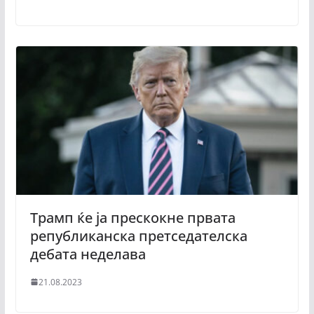
Трамп ќе ја прескокне првата
републиканска претседателска
дебата неделава
21.08.2023