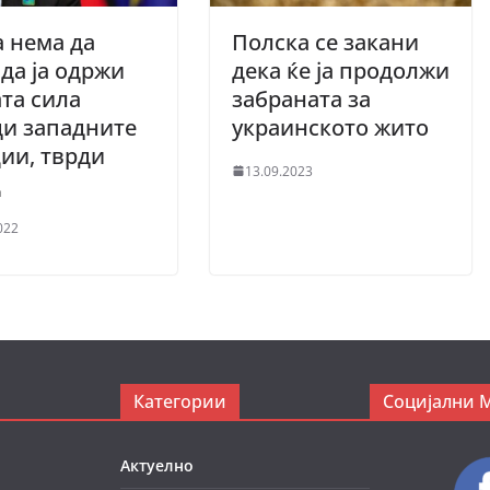
а нема да
Полска се закани
да ја одржи
дека ќе ја продолжи
та сила
забраната за
и западните
украинското жито
ии, тврди
13.09.2023
ц
022
Категории
Социјални 
Актуелно