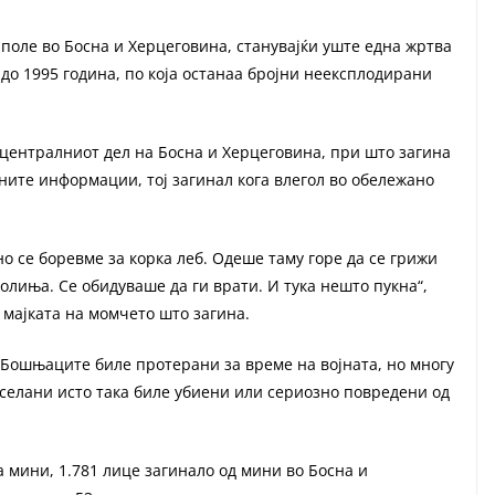
оле во Босна и Херцеговина, станувајќи уште една жртва
 до 1995 година, по која останаа бројни неексплодирани
 централниот дел на Босна и Херцеговина, при што загина
ите информации, тој загинал кога влегол во обележано
но се боревме за корка леб. Одеше таму горе да се грижи
полиња. Се обидуваше да ги врати. И тука нешто пукна“,
 мајката на момчето што загина.
е Бошњаците биле протерани за време на војната, но многу
 селани исто така биле убиени или сериозно повредени од
 мини, 1.781 лице загинало од мини во Босна и