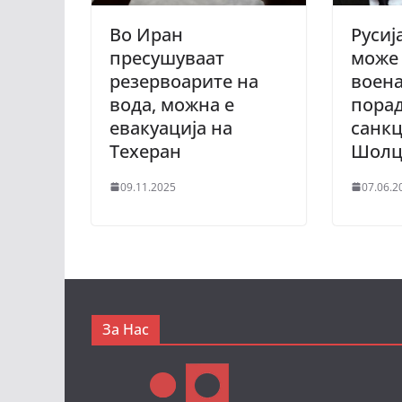
Во Иран
Русиј
пресушуваат
може 
резервоарите на
воена
вода, можна е
порад
евакуација на
санкц
Техеран
Шол
09.11.2025
07.06.2
За Нас