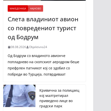
МАКЕДОНИЈА
НАЈНОВО
Слета владиниот авион
со повредениот турист
од Бодрум
08.08.2026
Objektivno24
Од Бодрум со владиното авионче
попладнево на скопскиот аеродром беше
префрлен патникот кој се здобил со
побреди во Турција, потврдиваат
Кривична за полицаец
кој малтретирал
приведено лице во
градски парк