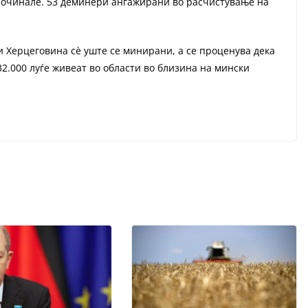
4 починале. 53 деминери ангажирани во расчистување на
и Херцеговина сè уште се минирани, а се проценува дека
32.000 луѓе живеат во области во близина на мински