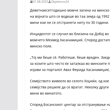
31.08.2025
Objektivno24
Деветнаесетгодишно момче загина на минско п
на војната што се водеше во таа земја од 1992
мини кои не се отстранети ниту по 30 години.
Инцидентот се случил во близина на Добој во
момчето Мехмед Хасанамиџиќ. Според достапн
минско поле.
„Тој ми беше сè. Работеше, беше вреден. Заед
за козите што често ќе заталкаа во минските 
изјави за порталот Аваз Ферида Хасанамиџиќ,
Семејството живеело во селото Хоџиќи, од ко
семејства решиле да се вратат. Неколку други
мини во минатото.
Според Босанскиот центар за отстранување на