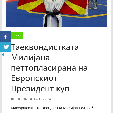
СПОРТ
Таеквондистката
Милијана
петтопласирана на
Европскиот
Президент куп
19.05.2025
Objektivno24
Македонската таеквондистка Милијан Рељиќ беше