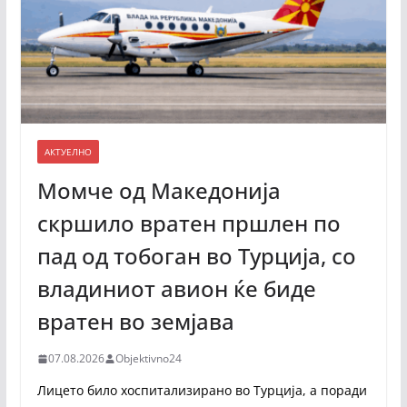
АКТУЕЛНО
Момче од Македонија
скршило вратен пршлен по
пад од тобоган во Турција, со
владиниот авион ќе биде
вратен во земјава
07.08.2026
Objektivno24
Лицето било хоспитализирано во Турција, а поради