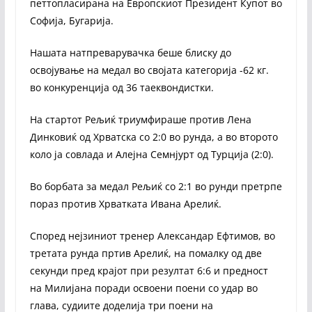
петтопласирана на Европскиот Президент Купот во
Софија, Бугарија.
Нашата натпреварувачка беше блиску до
освојување на медал во својата категорија -62 кг.
во конкуренција од 36 таеквондистки.
На стартот Рељиќ триумфираше против Лена
Динковиќ од Хрватска со 2:0 во рунда, а во второто
коло ја совлада и Алејна Семнјурт од Турција (2:0).
Во борбата за медал Рељиќ со 2:1 во рунди претрпе
пораз против Хрватката Ивана Арелиќ.
Според нејзиниот тренер Александар Ефтимов, во
третата рунда пртив Арелиќ, на помалку од две
секунди пред крајот при резултат 6:6 и предност
на Милијана поради освоени поени со удар во
глава, судиите доделија три поени на