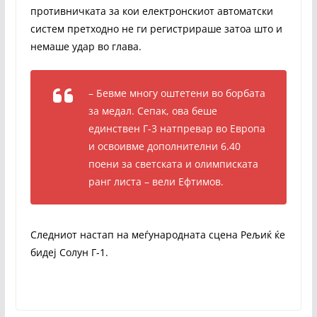
противничката за кои електронскиот автоматски
систем претходно не ги регистрираше затоа што и
немаше удар во глава.
– Бевме многу оштетени во борбата
за медал. Сепак, ова беше
единствен Г-3 натпревар во Европа
и освоивме дополнителни 6.40
поени за светската и олимписката
ранг листа – вели Ефтимов.
Следниот настап на меѓународната сцена Рељиќ ќе
бидеј Солун Г-1.