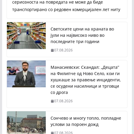
сериозноста на повредата не може да биде
транспортирано со редовен комерцијален лет ниту
Светските цени на храната во
јули на највисоко ниво во
последните три години
07.08.2026
Манасиевски: Скандал: „Децата“
на Филипче од Ново Село, кои ги
хушкаше за правење инциденти,
се осудени насилници и трговци
со дрога
07.08.2026
Сончево и многу топло, попладне
услови за пороен дожд
07.08.2026