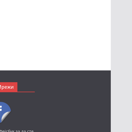
Мрежи
Фејсбук за да сте