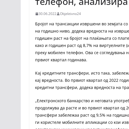
телефон, анализира
30.06.2022
Objektivno24
Бројот на трансакции извршени во земјата со
на годишно ниво, додека вредноста на изврш
годишен раст на бројот на плаќањата со плат
како и годишен раст од 8,7% на виртуелните 
преку мобилен телефон. Ова се согледувања н
првиот квартал годинава.
Кај кредитните трансфери, исто така, забележа
кај вредноста. Во првиот квартал од 2022 го
кредитни трансфери, додека вредноста на тра
„Електронското банкарство и неговата употр
продолжува да расте и во првиот квартал од 
трансфери забележаа раст од 9,5% на годишна
ги користеле мобилните апликации со кои изв