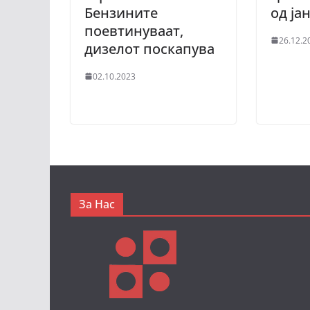
Бензините
од ја
поевтинуваат,
26.12.2
дизелот поскапува
02.10.2023
За Нас