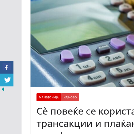
МАКЕДОНИЈА
НАЈНОВО
Сѐ повеќе се корист
трансакции и плаќа