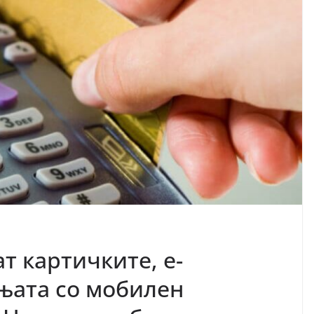
ат картичките, е-
њата со мобилен