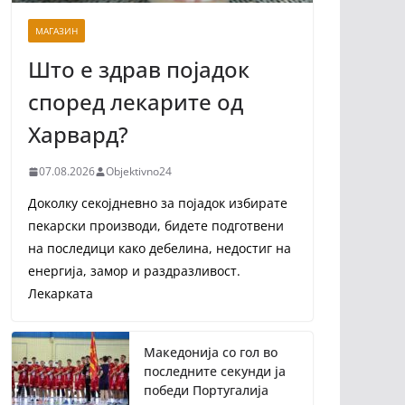
МАГАЗИН
Што е здрав појадок
според лекарите од
Харвард?
07.08.2026
Objektivno24
Доколку секојдневно за појадок избирате
пекарски производи, бидете подготвени
на последици како дебелина, недостиг на
енергија, замор и раздразливост.
Лекарката
Македонија со гол во
последните секунди ја
победи Португалија