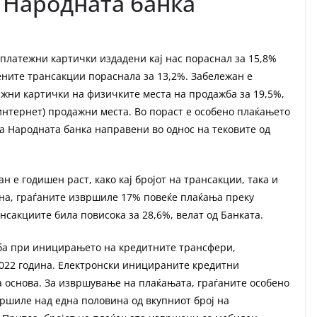
 Народната банка
 платежни картички издадени кај нас пораснал за 15,8%
ените трансакции пораснала за 13,2%. Забележан е
ежни картички на физичките места на продажба за 19,5%,
(интернет) продажни места. Во пораст е особено плаќањето
а Народната банка направени во однос на тековите од
н е годишен раст, како кај бројот на трансакции, така и
дина, граѓаните извршиле 17% повеќе плаќања преку
нсакциите била повисока за 28,6%, велат од Банката.
еба при иницирањето на кредитните трансфери,
2022 година. Електронски иницираните кредитни
 основа. За извршување на плаќањата, граѓаните особено
ршиле над една половина од вкупниот број на