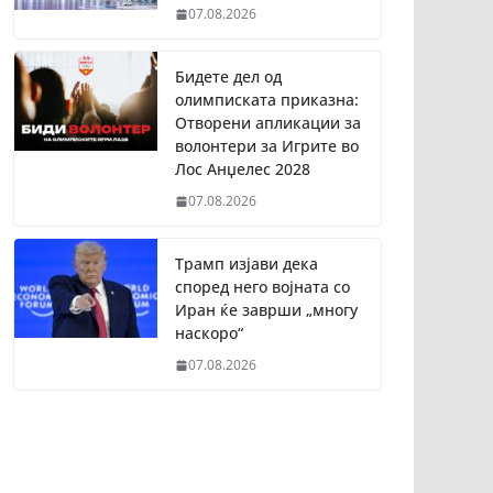
07.08.2026
Бидете дел од
олимписката приказна:
Отворени апликации за
волонтери за Игрите во
Лос Анџелес 2028
07.08.2026
Трамп изјави дека
според него војната со
Иран ќе заврши „многу
наскоро“
07.08.2026