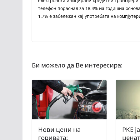
електронски иницирани кредитни трансфери. 
телефон пораснал за 18,4% на годишна основ
1,7% е забележан кај употребата на компјуте
Нови цени на
РКЕ ј
горивата:
ценат