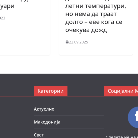
нуари
летни температури,
но нема да траат
023
долго – еве кога се
очекува дожд
22.09.2025
Категории
Социјални 
Актуелно
Македонија
Свет
Следете нè на 