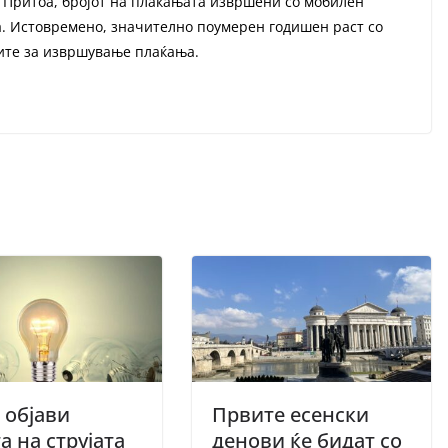
Притоа, бројот на плаќањата извршени со мобилен
а. Истовремено, значително поумерен годишен раст со
рите за извршување плаќања.
а објави
Првите есенски
а на струјата
денови ќе бидат со