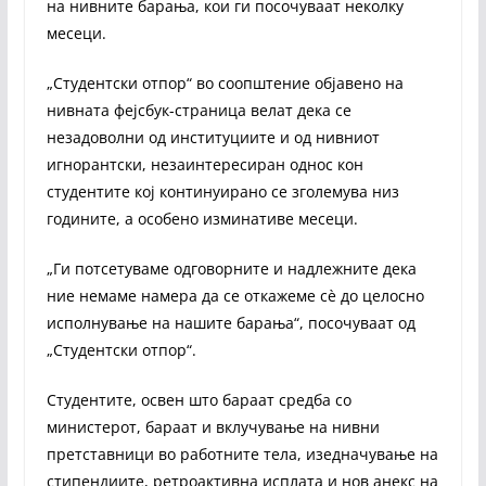
на нивните барања, кои ги посочуваат неколку
месеци.
„Студентски отпор“ во соопштение објавено на
нивната фејсбук-страница велат дека се
незадоволни од институциите и од нивниот
игнорантски, незаинтересиран однос кон
студентите кој континуирано се зголемува низ
годините, а особено изминативе месеци.
„Ги потсетуваме одговорните и надлежните дека
ние немаме намера да се откажеме сè до целосно
исполнување на нашите барања“, посочуваат од
„Студентски отпор“.
Студентите, освен што бараат средба со
министерот, бараат и вклучување на нивни
претставници во работните тела, изедначување на
стипендиите, ретроактивна исплата и нов анекс на