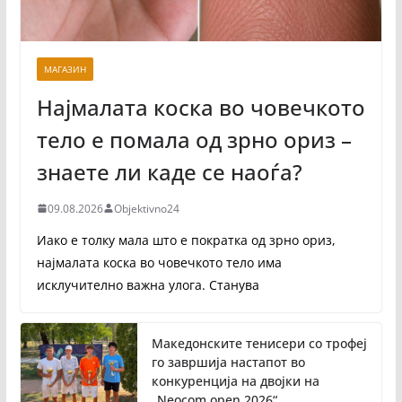
МАГАЗИН
Најмалата коска во човечкото
тело е помала од зрно ориз –
знаете ли каде се наоѓа?
09.08.2026
Objektivno24
Иако е толку мала што е пократка од зрно ориз,
најмалата коска во човечкото тело има
исклучително важна улога. Станува
Македонските тенисери со трофеј
го завршија настапот во
конкуренција на двојки на
„Neocom open 2026“