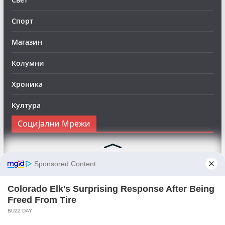
Спорт
Магазин
Колумни
Хроника
Култура
Социјални Мрежи
Следете нè на Фејсбук за да сте во тек со најновите
вести:
Objektivno24.mk