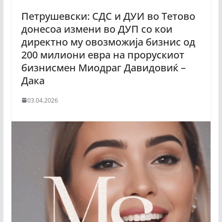
Петрушевски: СДС и ДУИ во Тетово
донесоа измени во ДУП со кои
директно му овозможија бизнис од
200 милиони евра на прорускиот
бизнисмен Миодраг Давидовиќ –
Дака
03.04.2026