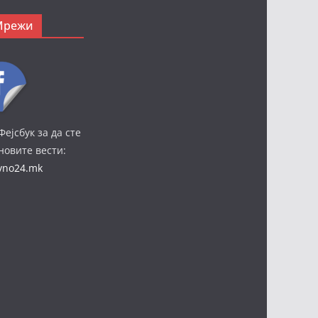
Мрежи
Фејсбук за да сте
јновите вести:
ivno24.mk