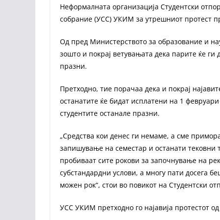
Неформалната организација Студентски отпор 
собрание (УСС) УКИМ за утрешниот протест пр
Од пред Министерството за образование и нау
зошто и покрај ветувањата дека парите ќе ги 
празни.
Претходно, тие порачаа дека и покрај најави
останатите ќе бидат исплатени на 1 февруари 
студентите останале празни.
„Средства кои денес ги немаме, а сме примор
запишување на семестар и останати тековни т
пробиваат сите рокови за започнување на рек
субстандардни услови, а многу пати досега бе
можен рок“, стои во повикот на Студентски от
УСС УКИМ претходно го најавија протестот од 