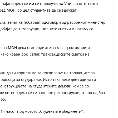
најави дека ќе им се приклучи на Универзитетското
ед МОН, со цел студентите да се здружат.
ка, велат ќе побараат одоговори од ресорниот министер,
добијат до 1 февруари, нивните сметки и натаму се
те на МОН дека стипендиите за месец октомври и
како краен рок, сепак трансакциските сметки на
ани да ги користиме за покривање на трошоците за
рошоци за студирање. Исто така веќе две години го
онструкцијата на студентските домови кои се со
ше ветено дека ќе се започне реконструкцијата во најбрз
пор.
14 часот под мотото „Студентите обединети“.