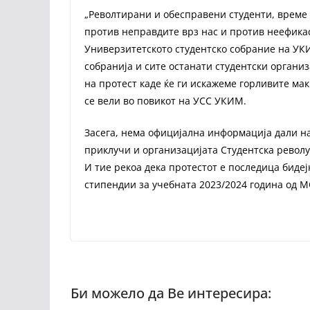
„Револтирани и обесправени студенти, време 
против неправдите врз нас и против неефика
Универзитетското студентско собрание на УК
собранија и сите останати студентски органи
на протест каде ќе ги искажеме горливите мак
се вели во повикот на УСС УКИМ.
Засега, нема официјална информација дали на
приклучи и организацијата Студентска револуц
И тие рекоа дека протестот е последица бидеј
стипендии за учебната 2023/2024 година од 