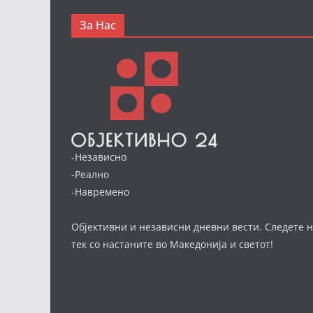
За Нас
-Независно
-Реално
-Навремено
Објективни и независни дневни вести. Следете н
тек со настаните во Македонија и светот!