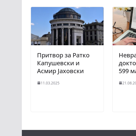
Притвор за Ратко
Невра
Капушевски и
докто
Асмир Јаховски
599 м
11.03.2025
21.08.2