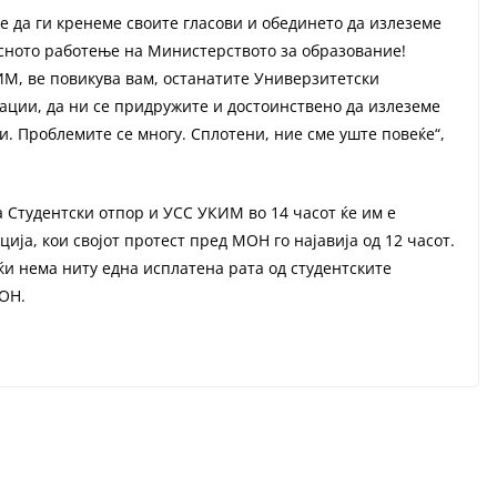
е да ги кренеме своите гласови и обединето да излеземе
сното работење на Министерството за образование!
ИМ, ве повикува вам, останатите Универзитетски
зации, да ни се придружите и достоинствено да излеземе
и. Проблемите се многу. Сплотени, ние сме уште повеќе“,
 Студентски отпор и УСС УКИМ во 14 часот ќе им е
ија, кои својот протест пред МОН го најавија од 12 часот.
ќи нема ниту една исплатена рата од студентските
МОН.