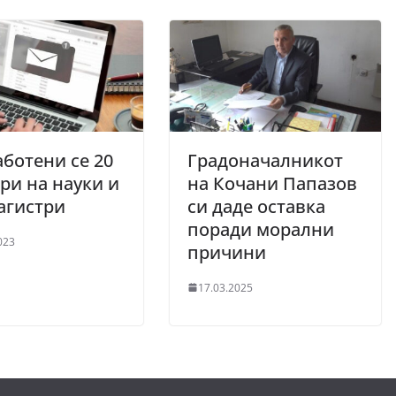
ботени се 20
Градоначалникот
ри на науки и
на Кочани Папазов
агистри
си даде оставка
поради морални
023
причини
17.03.2025