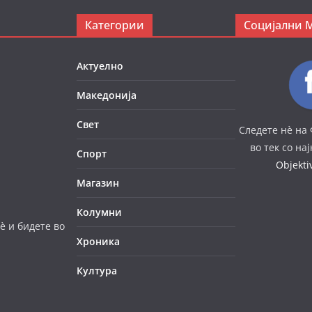
Категории
Социјални 
Актуелно
Македонија
Свет
Следете нè на 
во тек со на
Спорт
Objekt
Магазин
Колумни
è и бидете во
Хроника
Култура