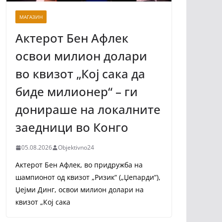
МАГАЗИН
Актерот Бен Афлек
освои милион долари
во квизот „Кој сака да
биде милионер“ – ги
донираше на локалните
заедници во Конго
05.08.2026
Objektivno24
Актерот Бен Афлек, во придружба на
шампионот од квизот „Ризик“ („Џепарди“),
Џејми Динг, освои милион долари на
квизот „Кој сака