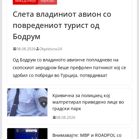
МАКЕДОНИЈА
НАЈНОВО
Слета владиниот авион со
повредениот турист од
Бодрум
08.08.2026
Objektivno24
Од Бодрум со владиното авионче попладнево на
скопскиот аеродром беше префрлен патникот кој се
здобил со побреди во Турција, потврдиваат
Кривична за полицаец кој
малтретирал приведено лице во
градски парк
08.08.2026
Внимавајте: МВР и ROADPOL со