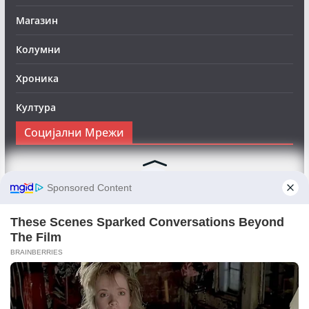
Магазин
Колумни
Хроника
Култура
Социјални Мрежи
Следете нè на Фејсбук за да сте во тек со најновите
вести:
Objektivno24.mk