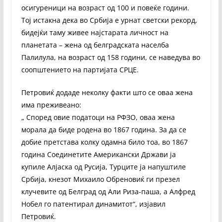
осигуреници на возраст од 100 и повеќе години.
Тој истакна дека во Србија е урнат светски рекорд,
бидејќи таму живее најстарата личност на
планетата – жена од белградската населба
Палилула, на возраст од 158 години, се наведува во
соопштението на партијата СРЦЕ.
Петровиќ додаде неколку факти што се оваа жена
има преживеано:
„ Според овие податоци на РФЗО, оваа жена
морала да биде родена во 1867 година. За да се
добие претстава колку одамна било тоа, во 1867
година Соединетите Американски Држави ја
купиле Алјаска од Русија, Турците ја напуштиле
Србија, кнезот Михаило Обреновиќ ги презел
клучевите од Белград од Али Риза-паша, а Алфред
Нобел го патентирал динамитот“, изјавил
Петровиќ.