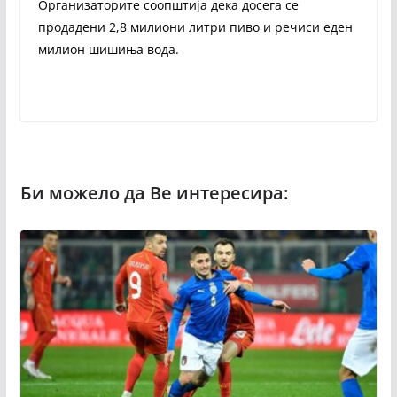
Организаторите соопштија дека досега се
продадени 2,8 милиони литри пиво и речиси еден
милион шишиња вода.