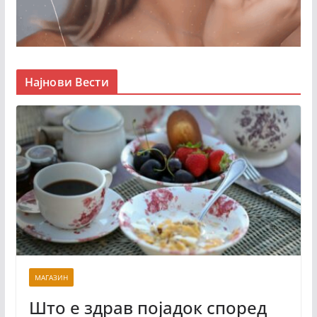
Најнови Вести
МАГАЗИН
Што е здрав појадок според