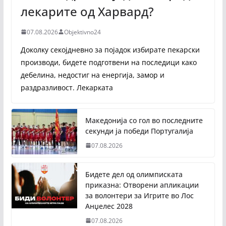
лекарите од Харвард?
07.08.2026
Objektivno24
Доколку секојдневно за појадок избирате пекарски
производи, бидете подготвени на последици како
дебелина, недостиг на енергија, замор и
раздразливост. Лекарката
Македонија со гол во последните
секунди ја победи Португалија
07.08.2026
Бидете дел од олимписката
приказна: Отворени апликации
за волонтери за Игрите во Лос
Анџелес 2028
07.08.2026