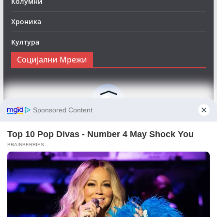
Колумни
Хроника
Култура
Социјални Мрежи
Следете нè на Фејсбук за да сте во тек со најновите
вести:
Objektivno24.mk