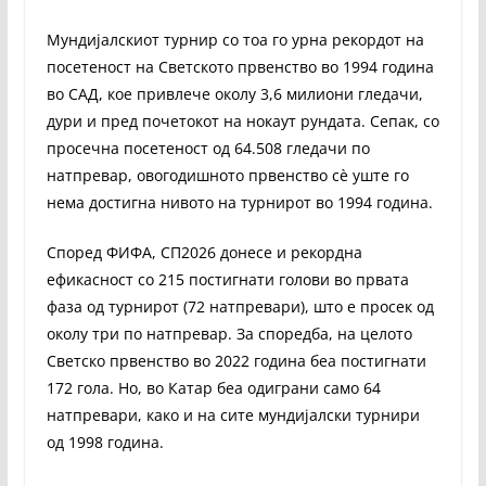
Мундијалскиот турнир со тоа го урна рекордот на
посетеност на Светското првенство во 1994 година
во САД, кое привлече околу 3,6 милиони гледачи,
дури и пред почетокот на нокаут рундата. Сепак, со
просечна посетеност од 64.508 гледачи по
натпревар, овогодишното првенство сè уште го
нема достигна нивото на турнирот во 1994 година.
Според ФИФА, СП2026 донесе и рекордна
ефикасност со 215 постигнати голови во првата
фаза од турнирот (72 натпревари), што е просек од
околу три по натпревар. За споредба, на целото
Светско првенство во 2022 година беа постигнати
172 гола. Но, во Катар беа одиграни само 64
натпревари, како и на сите мундијалски турнири
од 1998 година.