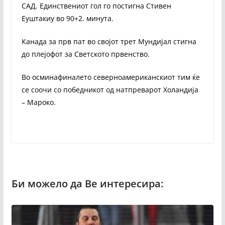
САД. Единствениот гол го постигна Стивен
Еуштакиу во 90+2. минута.
Канада за прв пат во својот трет Мундијал стигна
до плејофот за Светското првенство.
Во осминафиналето северноамериканскиот тим ќе
се соочи со победникот од натпреварот Холандија
– Мароко.