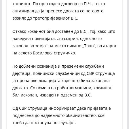
кокаинот. По претходен договор со П.Ч., тој го
ангажирал да ја пренесе дрогата со неговото
возило до третопријавениот В.С.
Откако кокаинот бил доставен до В.С., тој, како што
наведува полицијата, „го сокрил, односно го
закопал во земја“ на место викано „Топо“, во атарот
на селото Босилово, струмичко.
По добиени сознанија и преземени службени
дејствија, полициски службеници од СВР Струмица
ја пронашле локацијата каде што била закопана
дрогата. Со помош на работни машини, кокаинот
бил ископан, изваден и одземен од В.С.
Од СВР Струмица информираат дека пријавата е
поднесена до надлежното обвинителство, кое
треба да постапува по случајот.