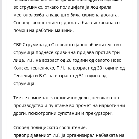
во струмичко, откако полицијата ја лоцирала
местоположбата каде што била скриена дрогата.
Според соопштението, дрогата била ископана со
помош на работни машини.
СВР Струмица до Основното јавно обвинителство
Струмица поднесе кривична пријава против три
лица, И.Ѓ. на возраст од 26 години од селото Ново
Конско, гевгелиско, П.Ч. на возраст од 33 години од
Гевгелија и В.С. на возраст од 51 година од
Струмица.
Тие се сомничат за кривично дело „неовластено
производство и пуштање во промет на наркотични
дроги, психотропни супстанци и прекурзори“.
Според полициското соопштение,
првопријавениот И.Ѓ. ја организирал набавката на