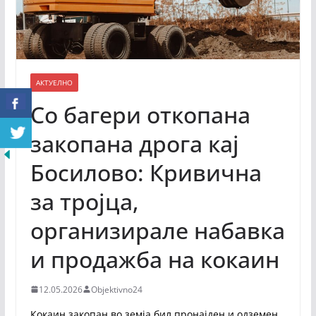
АКТУЕЛНО
Со багери откопана
закопана дрога кај
Босилово: Кривична
за тројца,
организирале набавка
и продажба на кокаин
12.05.2026
Objektivno24
Кокаин закопан во земја бил пронајден и одземен