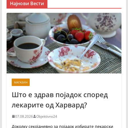
Најнови Вести
МАГАЗИН
Што е здрав појадок според
лекарите од Харвард?
07.08.2026
Objektivno24
Доколку секојдневно за појадок избирате пекарски