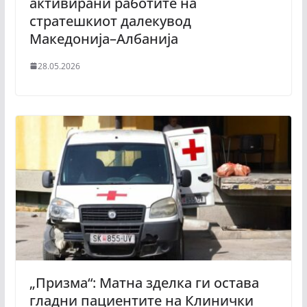
активирани работите на
стратешкиот далекувод
Македонија–Албанија
28.05.2026
„Призма“: Мaтна зделка ги остава
гладни пациентите на Клинички