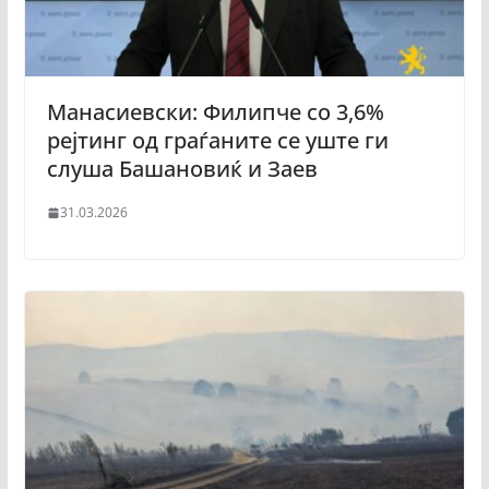
Манасиевски: Филипче со 3,6%
рејтинг од граѓаните се уште ги
слуша Башановиќ и Заев
31.03.2026