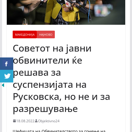
МАКЕДОНИЈА
НАЈНОВО
Советот на јавни
обвинители ќе
решава за
суспензијата на
Русковска, но не и за
разрешување
18.08.2022
Objektivno24
Шефицата на Обвинителството за гонење на