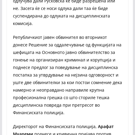
одлучува дали Русковска ќе биде разрешена или
не. Засега ќе се носи одлука дали таа ќе биде
суспендирана до одлуката на дисциплинската
комисија.
Републичкиот јавен обвинител во вторникот
донесе Решение за оддалечување од функцијата на
шефицата на Основното јавно обвинителство за
гонење на организиран криминал и корупција и
поднесе предлог за поведување на дисциплинска
постапка за утврдување на нејзина одговорност и
уште две обвинителки за кои постои сомнение дека
намерно и неоправдано направиле крупна
професионална грешка со што сториле тешка
дисциплинска повреда при претресот во
Финансиската полиција.
Директорот на Финансиската полиција,
Арафат
Муареми
поднесе и кривична пријава против