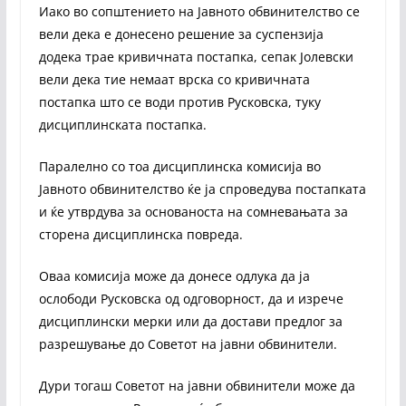
Иако во сопштението на Јавното обвинителство се
вели дека е донесено решение за суспензија
додека трае кривичната постапка, сепак Јолевски
вели дека тие немаат врска со кривичната
постапка што се води против Русковска, туку
дисциплинската постапка.
Паралелно со тоа дисциплинска комисија во
Јавното обвинителство ќе ја спроведува постапката
и ќе утврдува за основаноста на сомневањата за
сторена дисциплинска повреда.
Оваа комисија може да донесе одлука да ја
ослободи Русковска од одговорност, да и изрече
дисциплински мерки или да достави предлог за
разрешување до Советот на јавни обвинители.
Дури тогаш Советот на јавни обвинители може да