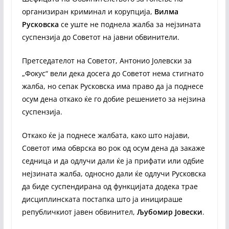
организиран криминал и корупција,
Вилма
Русковска
се уште не поднела жалба за нејзината
суспензија до Советот на јавни обвинители.
Претседателот на Советот, Антонио Јолевски за
„Фокус“ вели дека досега до Советот нема стигнато
жалба, но сепак Русковска има право да ја поднесе
осум дена откако ќе го добие решението за нејзина
суспензија.
Откако ќе ја поднесе жалбата, како што најави,
Советот има обврска во рок од осум дена да закаже
седница и да одлучи дали ќе ја прифати или одбие
нејзината жалба, односно дали ќе одлучи Русковска
да биде суспендирана од функцијата додека трае
дисциплинската постапка што ја иницираше
републичкиот јавен обвинител,
Љубомир Јовески
.