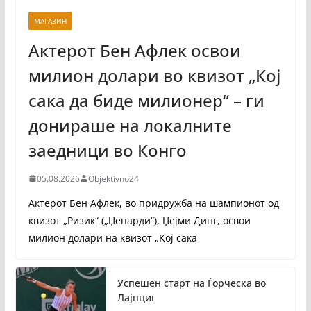
МАГАЗИН
Актерот Бен Афлек освои
милион долари во квизот „Кој
сака да биде милионер“ – ги
донираше на локалните
заедници во Конго
05.08.2026
Objektivno24
Актерот Бен Афлек, во придружба на шампионот од
квизот „Ризик“ („Џепарди“), Џејми Динг, освои
милион долари на квизот „Кој сака
Успешен старт на Ѓорческа во
Лајпциг