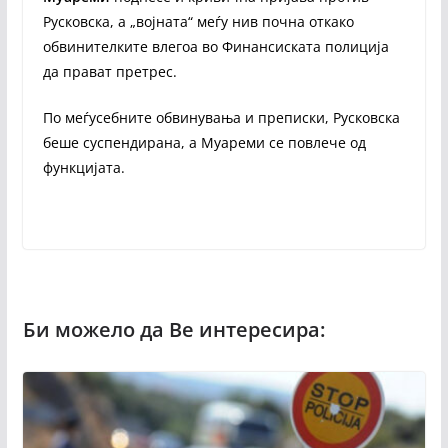
Русковска, а „војната“ меѓу нив почна откако
обвинителките влегоа во Финансиската полиција
да прават претрес.
По меѓусебните обвинувања и преписки, Русковска
беше суспендирана, а Муареми се повлече од
функцијата.