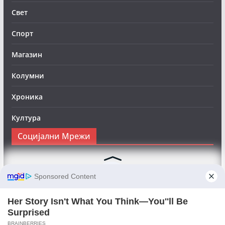
Свет
Спорт
Магазин
Колумни
Хроника
Култура
Социјални Мрежи
Следете нè на Фејсбук за да сте во тек со најновите
вести:
Objektivno24.mk