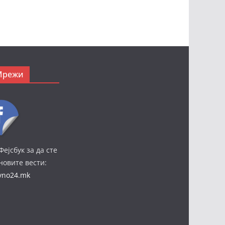
Мрежи
Фејсбук за да сте
јновите вести:
ivno24.mk