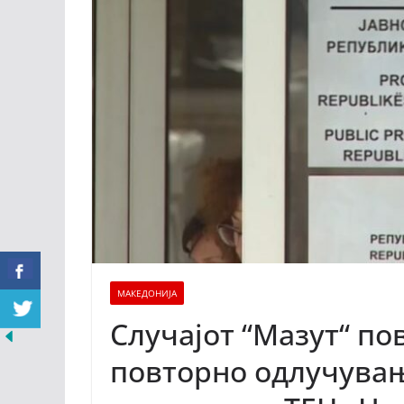
МАКЕДОНИЈА
Случајот “Мазут“ по
повторно одлучувањ