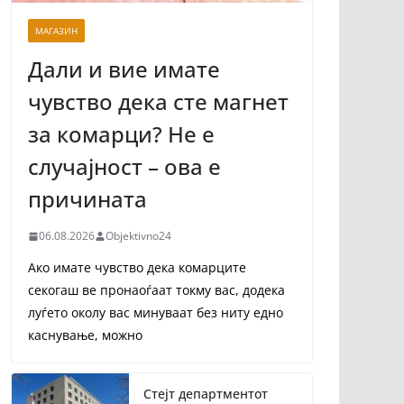
МАГАЗИН
Дали и вие имате
чувство дека сте магнет
за комарци? Не е
случајност – ова е
причината
06.08.2026
Objektivno24
Ако имате чувство дека комарците
секогаш ве пронаоѓаат токму вас, додека
луѓето околу вас минуваат без ниту едно
каснување, можно
Стејт департментот