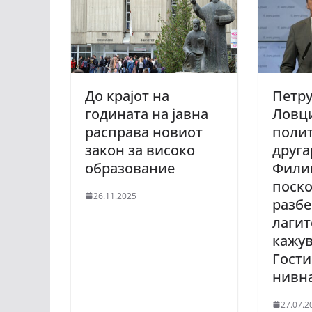
До крајот на
Петр
годината на јавна
Ловци
расправа новиот
полит
закон за високо
друга
образование
Филип
поско
26.11.2025
разбе
лагит
кажув
Гости
нивн
27.07.2