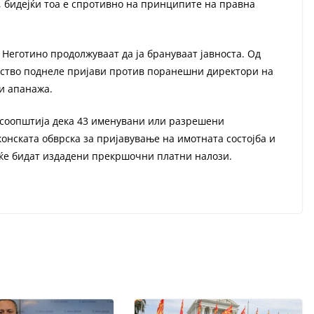
, бидејќи тоа е спротивно на принципите на правна
 Неготино продолжуваат да ја брануваат јавноста. Од
лство поднеле пријави против поранешни директори нa
 и апанажа.
 соопштија дека 43 именувани или разрешени
онската обврска за пријавување на имотната состојба и
 ќе бидат издадени прекршочни платни налози.