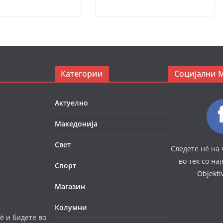
Категории
Социјални 
Актуелно
Македонија
Свет
Следете нè на 
во тек со на
Спорт
Objekt
Магазин
Колумни
è и бидете во