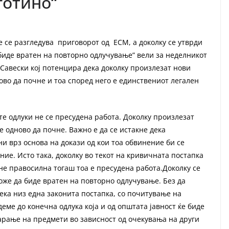
готино“
ќе се разгледува приговорот од ЕСМ, а доколку се утврди
биде вратен на повторно одлучување” вели за неделникот
 Савески кој потенцира дека доколку произлезат нови
ово да почне и тоа според него е единствениот легален
е одлуки не се пресудена работа. Доколку произлезат
 одново да почне. Важно е да се истакне дека
и врз основа на докази од кои тоа обвинение би се
ие. Исто така, доколку во текот на кривичната постапка
не правосилна тогаш тоа е пресудена работа.Доколку се
оже да биде вратен на повторно одлучување. Без да
ека низ една законита постапка, со почитување на
еме до конечна одлука која и од општата јавност ќе биде
рање на предмети во зависност од очекувања на други