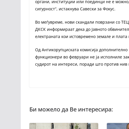
органи, институции или поединци не е можно
сигурност“, истакнува Савески за Фокус.
Во меѓувреме, нови скандали поврзани со ТЕЦ
ДКСК информираат дека до Јавното обвините
електраната кои истовремено земале и плата
Од Антикорупциската комисија дополнително
функционери во февруари не ја исполниле зак
судирот на интереси, поради што против нив