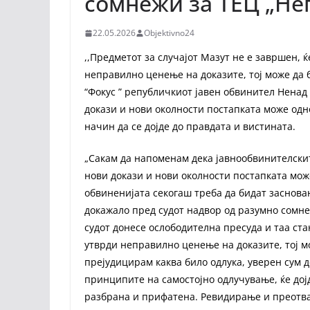
сомнежи за ТЕЦ „Не
22.05.2026
Objektivno24
,,Предметот за случајот Мазут не е завршен, 
неправилно ценење на доказите, тој може да 
“Фокус ” републичкиот јавен обвинител Ненад
докази и нови околности постапката може одн
начин да се дојде до правдата и вистината.
„Сакам да напоменам дека јавнообвинителскит
нови докази и нови околности постапката може
обвиненијата секогаш треба да бидат заснован
докажало пред судот надвор од разумно сомнен
судот донесе ослободителна пресуда и таа ста
утврди неправилно ценење на доказите, тој м
прејудицирам каква било одлука, уверен сум д
принципите на самостојно одлучување, ќе дојд
разбрана и прифатена. Ревидирање и преотва