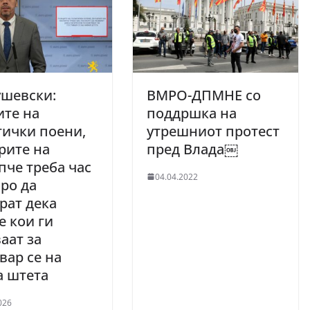
ушевски:
ВМРО-ДПМНЕ со
те на
поддршка на
ички поени,
утрешниот протест
рите на
пред Влада￼
че треба час
04.04.2022
ро да
рат дека
е кои ги
аат за
вар се на
а штета
026