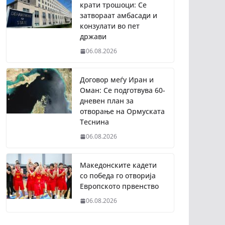
крати трошоци: Се
затвораат амбасади и
конзулати во пет
држави
06.08.2026
Договор меѓу Иран и
Оман: Се подготвува 60-
дневен план за
отворање на Ормуската
Теснина
06.08.2026
Македонските кадети
со победа го отворија
Европското првенство
06.08.2026