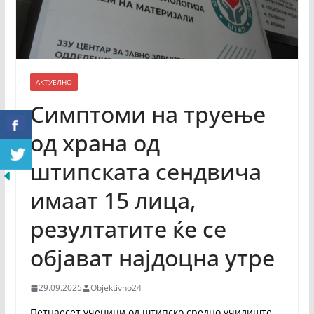
АКТУЕЛНО
Симптоми на труење
од храна од
штипската сендвича
имаат 15 лица,
резултатите ќе се
објават најдоцна утре
29.09.2025
Objektivno24
Петнаесет ученици од штипско средно училиште,