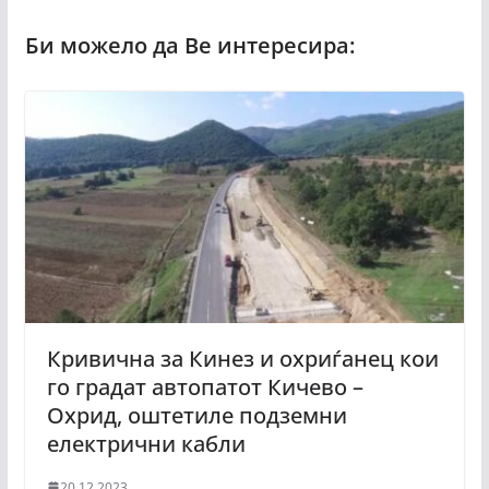
Кривична за Кинез и охриѓанец кои
го градат автопатот Кичево –
Охрид, оштетиле подземни
електрични кабли
20.12.2023