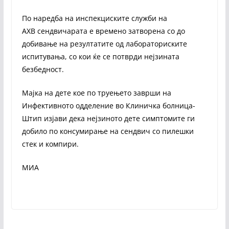
По наредба на инспекциските служби на
АХВ сендвичарата е времено затворена со до
добивање на резултатите од лабораториските
испитувања, со кои ќе се потврди нејзината
безбедност.
Мајка на дете кое по труењето заврши на
Инфективното одделение во Клиничка болница-
Штип изјави дека нејзиното дете симптомите ги
добило по консумирање на сендвич со пилешки
стек и компири.
МИА