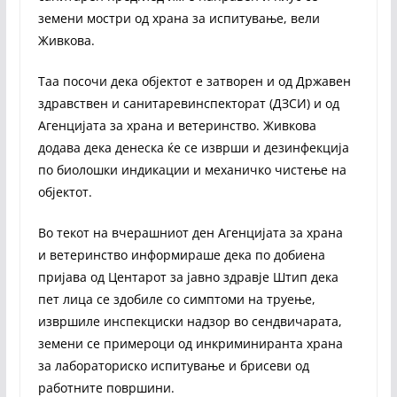
земени мостри од храна за испитување, вели
Живкова.
Таа посочи дека објектот е затворен и од Државен
здравствен и санитаревинспекторат (ДЗСИ) и од
Агенцијата за храна и ветеринство. Живкова
додава дека денеска ќе се изврши и дезинфекција
по биолошки индикации и механичко чистење на
објектот.
Во текот на вчерашниот ден Агенцијата за храна
и ветеринство информираше дека по добиена
пријава од Центарот за јавно здравје Штип дека
пет лица се здобиле со симптоми на труење,
извршиле инспекциски надзор во сендвичарата,
земени се примероци од инкриминиранта храна
за лабораториско испитување и брисеви од
работните површини.