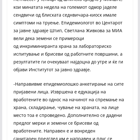
кои минатата недела на големиот одмор јаделе
сендвичи од блиската седнвичара-киоск имале
симптоми на труење. Епидемиологот во Центарот
за јавне здравје Штип, Светлана Живкова за МИА
вели дека земени се примероци
од инкриминиранта храна за лабораториско
испитување и брисеви од работните површини, а
резултатите ги очекуваат најдоцна до утре и ќе ги
објави Институтот за јавно здравје.
-Направивме епидемиолошко анкетирање на сите
пријавени лица. Извршена е едукација на
вработените во однос на начинот на спремање на
храна, складирање, чување на храната, на лице
место тоа е спроведено. Дополнително се дадени
предлог мерки и земени се брисеви од
вработените. Направен е и вонреден
санитарен предглед им е направен и плус се