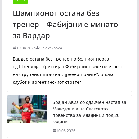
Шампионот остана без
тренер – Фабијани е минато
за Вардар
10.08.2026
Objektivno24
Вардар остана без тренер по болниот пораз
од Шкендија. Кристијан Фабијаниповеќе не е шеф
на стручниот штаб на „црвено-црните“, откако
клубот и аргентинскиот стратег
Брајан Авиа со одличен настап за
Македонија на Светското
првенство за младинци под 20
години
10.08.2026