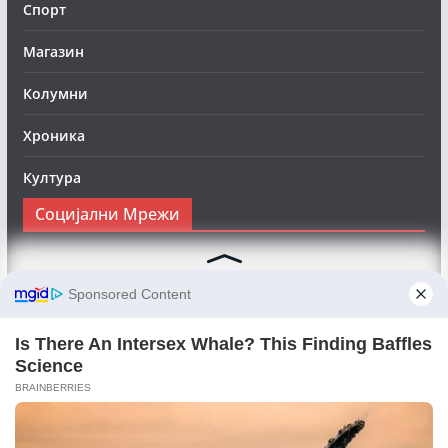
Спорт
Магазин
Колумни
Хроника
Култура
Социјални Мрежи
Следете нè на Фејсбук за да сте во тек со најновите
вести:
Objektivno24.mk