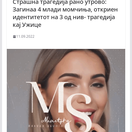
Страшна трагедија рано утрово:
Загинаа 4 млади момчиња, откриен
идентитетот на 3 од нив- трагедија
кај Ужице
11.09.2022