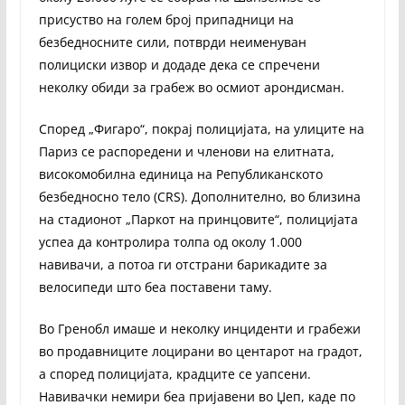
присуство на голем број припадници на
безбедносните сили, потврди неименуван
полициски извор и додаде дека се спречени
неколку обиди за грабеж во осмиот арондисман.
Според „Фигаро“, покрај полицијата, на улиците на
Париз се распоредени и членови на елитната,
високомобилна единица на Републиканското
безбедносно тело (CRS). Дополнително, во близина
на стадионот „Паркот на принцовите“, полицијата
успеа да контролира толпа од околу 1.000
навивачи, а потоа ги отстрани барикадите за
велосипеди што беа поставени таму.
Во Гренобл имаше и неколку инциденти и грабежи
во продавниците лоцирани во центарот на градот,
а според полицијата, крадците се уапсени.
Навивачки немири беа пријавени во Џеп, каде по