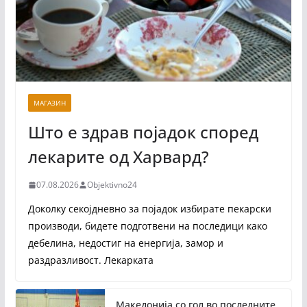
МАГАЗИН
Што е здрав појадок според
лекарите од Харвард?
07.08.2026
Objektivno24
Доколку секојдневно за појадок избирате пекарски
производи, бидете подготвени на последици како
дебелина, недостиг на енергија, замор и
раздразливост. Лекарката
Македонија со гол во последните