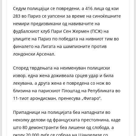
Седум полицајци се повредени, а 416 лица од кои
283 во Париз се уапсени за време на синоќешните
немири предизвикани од навивачите на
фудбалскиот клуб Пари Сен Жермен (ПСЖ) на
улиците на Париз по победата на нивниот тим во
финалето на Лигата на шампионите против
лондонски Арсенал.
Според тврдењата на неименуван полициски
извор, една жена доживеала срцев удар и била
лекувана, а друга жена е повредена со нож во
близина на парискиот Плоштад на Републиката во
11-тиот арондисман, пренесува „Фигаро“.
Припадници на полицијата беа нападнати во
неколку делови од француската престолнина, каде
што 80 демонстранти беа лишени од слобода, а
околу 20.000 луѓе се собраа на Шанзелизе со