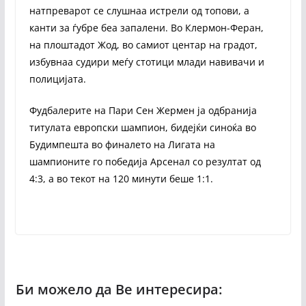
натпреварот се слушнаа истрели од топови, а
канти за ѓубре беа запалени. Во Клермон-Феран,
на плоштадот Жод, во самиот центар на градот,
избувнаа судири меѓу стотици млади навивачи и
полицијата.
Фудбалерите на Пари Сен Жермен ја одбранија
титулата европски шампион, бидејќи синоќа во
Будимпешта во финалето на Лигата на
шампионите го победија Арсенал со резултат од
4:3, а во текот на 120 минути беше 1:1.