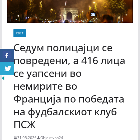
СВЕТ
Седум полицајци се
повредени, а 416 лица
се уапсени во
немирите во
Франција по победата
на фудбалскиот клуб
ПСЖ
31.05.2026
Objektivno24