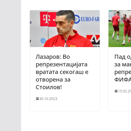
Лазаров: Во
Пад о
репрезентацијата
за ма
вратата секогаш е
репре
отворена за
ФИФА
Стоилов!
15.02.2
30.10.2023