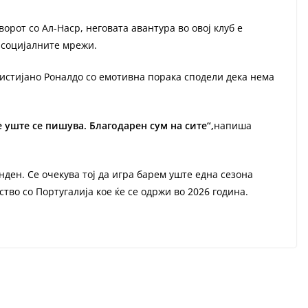
орот со Ал-Наср, неговата авантура во овој клуб е
 социјалните мрежи.
истијано Роналдо со емотивна порака сподели дека нема
è уште се пишува. Благодарен сум на сите“,
напиша
нден. Се очекува тој да игра барем уште една сезона
ство со Португалија кое ќе се одржи во 2026 година.