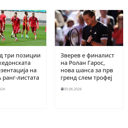
д три позиции
Зверев е финалист
кедонската
на Ролан Гарос,
зентација на
нова шанса за прв
 ранг-листата
гренд слем трофеј
024
05.06.2026