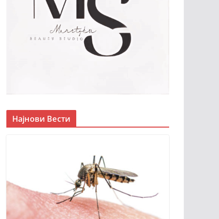
Најнови Вести