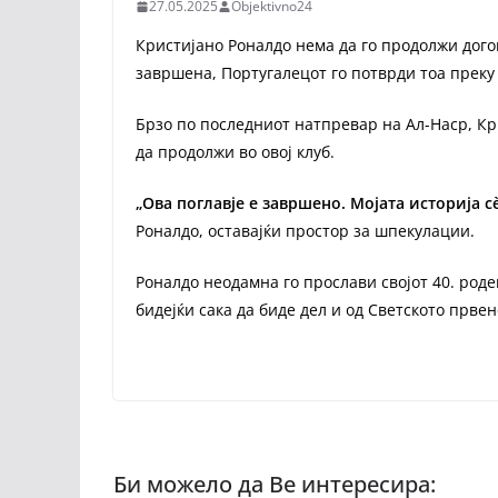
27.05.2025
Objektivno24
Кристијано Роналдо нема да го продолжи догов
завршена, Португалецот го потврди тоа преку
Брзо по последниот натпревар на Ал-Наср, Кр
да продолжи во овој клуб.
„Ова поглавје е завршено. Мојата историја с
Роналдо, оставајќи простор за шпекулации.
Роналдо неодамна го прослави својот 40. роде
бидејќи сака да биде дел и од Светското првен