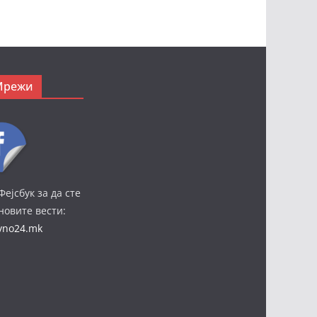
Мрежи
Фејсбук за да сте
јновите вести:
ivno24.mk