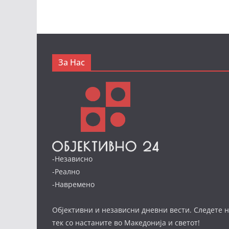
За Нас
-Независно
-Реално
-Навремено
Објективни и независни дневни вести. Следете н
тек со настаните во Македонија и светот!