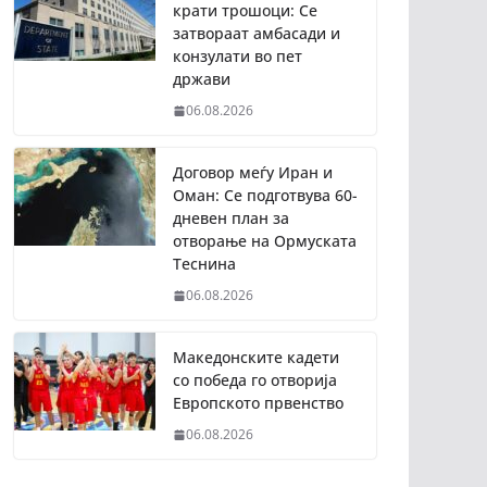
крати трошоци: Се
затвораат амбасади и
конзулати во пет
држави
06.08.2026
Договор меѓу Иран и
Оман: Се подготвува 60-
дневен план за
отворање на Ормуската
Теснина
06.08.2026
Македонските кадети
со победа го отворија
Европското првенство
06.08.2026