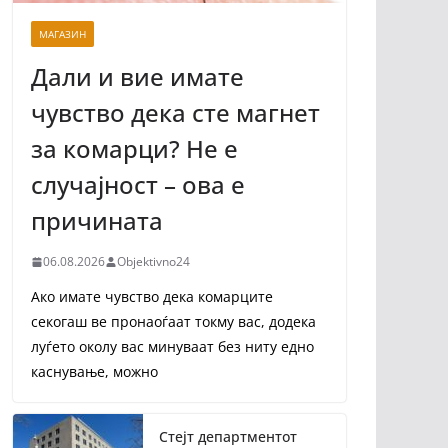
МАГАЗИН
Дали и вие имате
чувство дека сте магнет
за комарци? Не е
случајност – ова е
причината
06.08.2026
Objektivno24
Ако имате чувство дека комарците
секогаш ве пронаоѓаат токму вас, додека
луѓето околу вас минуваат без ниту едно
каснување, можно
Стејт департментот