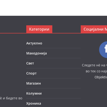
Категории
Социјални 
Актуелно
Македонија
Свет
Следете нè на 
во тек со на
Спорт
Objekt
Магазин
Колумни
è и бидете во
Хроника