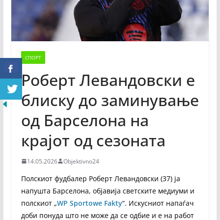
СПОРТ
Роберт Левандовски е
блиску до заминување
од Барселона на
крајот од сезоната
14.05.2026
Objektivno24
Полскиот фудбалер Роберт Левандовски (37) ја
напушта Барселона, објавија светските медиуми и
полскиот „
WP Sportowe Fakty
“. Искусниот напаѓач
доби понуда што не може да се одбие и е на работ