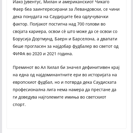
Иако Јувентус, Милан и американскиот Чикаго
Фаер беа заинтересирани за Левандовски, се чини
дека понудата на Саудијците беа одлучувачки
фактор. Полјакот постигна над 700 голови во
својата кариера, освои сè што може да се освои со
Борусија Дортмунд, Баерн и Барселона, а двапати
беше прогласен за најдобар фудбалер во светот од
ФИФА во 2020 и 2021 година.
Преминот во Ал Хилал би значел дефинитивен крај
на една од најдоминантните ери во историјата на
европскиот фудбал, но и потврда дека Саудиската
професионална лига нема намера да престане да
ги доведува најголемите имиња во светскиот
спорт.