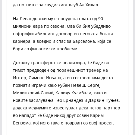
да потпише за саудискиот клуб Ал Хилал.
На Левандовски му е понудена плата од 90
милиони евра по сезона. Ова би бил убедливо
најпрофитабилниот договор во неговата богата
кариера, а воедно и спас за Барселона, која се
бори со финансиски проблеми.
Доколку трансферот се реализира, ќе биде во
тимот предводен од поранешниот тренер на
Интер, Симоне Инѕаги, а во составот има доста
познати играчи како Рубен Невеш, Сергеј
Милинковиќ-Савиќ, Калиду Кулибали, како и
новите засилувања Тео Ернандез и Дарвин Нуњез,
додека медиумите известуваат дека негов партнер
во нападот ќе биде никој друг освен Карим
Бензема, кој исто така е поврзан со овој проект.