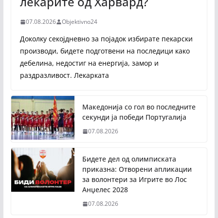
лекарите од Харвард?
07.08.2026
Objektivno24
Доколку секојдневно за појадок избирате пекарски
производи, бидете подготвени на последици како
дебелина, недостиг на енергија, замор и
раздразливост. Лекарката
Македонија со гол во последните
секунди ја победи Португалија
07.08.2026
Бидете дел од олимписката
приказна: Отворени апликации
за волонтери за Игрите во Лос
Анџелес 2028
07.08.2026