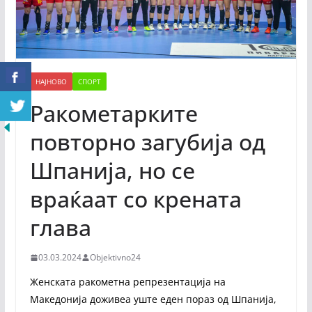
НАЈНОВО
СПОРТ
Ракометарките
повторно загубија од
Шпанија, но се
враќаат со крената
глава
03.03.2024
Objektivno24
Женската ракометна репрезентација на
Македонија доживеа уште еден пораз од Шпанија,