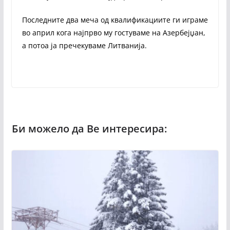
Последните два меча од квалификациите ги играме
во април кога најпрво му гостуваме на Азербејџан,
а потоа ја пречекуваме Литванија.