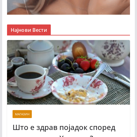
Најнови Вести
МАГАЗИН
Што е здрав појадок според