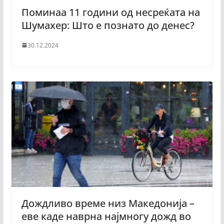
Поминаа 11 години од несреќата на
Шумахер: Што е познато до денес?
30.12.2024
Дождливо време низ Македонија –
еве каде наврна најмногу дожд во