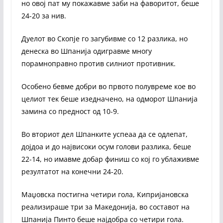
но овој пат му покажавме заби на фаворитот, беше
24-20 за нив.
Дуелот во Скопје го загубивме со 12 разлика, но
денеска во Шпанија одигравме многу
порамноправно против силниот противник.
Особено бевме добри во првото полувреме кое во
целиот тек беше изедначено, на одморот Шпанија
замина со предност од 10-9.
Во вториот дел Шпанките успеаа да се одлепат,
дојдоа и до највисоки осум голови разлика, беше
22-14, но имавме добар финиш со кој го ублаживме
резултатот на конечни 24-20.
Маџовска постигна четири гола, Кипријановска
реализираше три за Македонија, во составот на
Шпанија Пинто беше најдобра со четири гола.