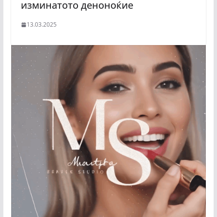
изминатото деноноќие
13.03.2025