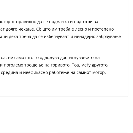
моторот правилно да се подмачка и подготви за
т долго чекање. Сè што им треба е лесно и постепено
чи дека треба да се избегнуваат и ненадејно забрзување
тоа, не само што го одложува достигнувањето на
и поголемо трошење на горивото. Тоа, меѓу другото,
 средина и неефикасно работење на самиот мотор.