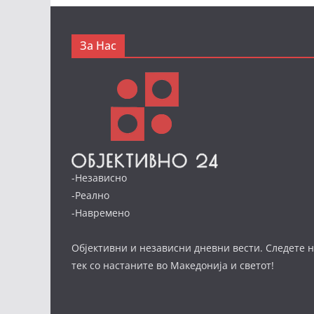
За Нас
-Независно
-Реално
-Навремено
Објективни и независни дневни вести. Следете н
тек со настаните во Македонија и светот!