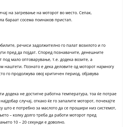
чај на загревање на моторот во место. Сепак,
ла бараат сосема поинаков пристап.
обилите, речиси задолжително го палат возилото и го
ути пред да појдат. Според познавачите, денешните
 под мало оптоварување, т.е. додека возите, а
м наштети. Познато е дека деловите од моторот најмногу
сто го продолжува овој критичен период, објавува
оти додека не достигне работна температура, тоа ќе потрае
најдобар случај, откако ќе го запалите моторот, почекајте
ку што е потребно за маслото да се прошири низ системот,
ето – колку долго треба да работи моторот пред
ањето 10 – 20 секунди е доволно.