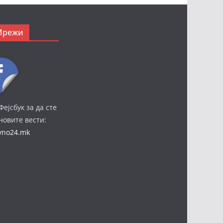
Мрежи
Фејсбук за да сте
јновите вести:
ivno24.mk