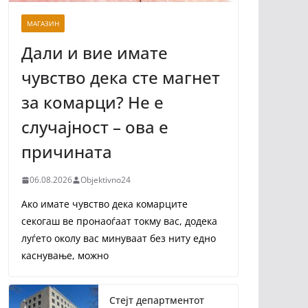
МАГАЗИН
Дали и вие имате
чувство дека сте магнет
за комарци? Не е
случајност – ова е
причината
06.08.2026
Objektivno24
Ако имате чувство дека комарците
секогаш ве пронаоѓаат токму вас, додека
луѓето околу вас минуваат без ниту едно
каснување, можно
Стејт департментот