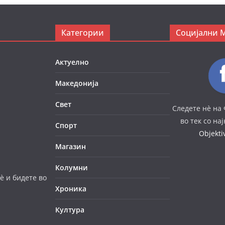
Категории
Социјални 
Актуелно
Македонија
Свет
Следете нè на 
во тек со на
Спорт
Objekt
Магазин
Колумни
è и бидете во
Хроника
Култура