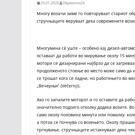
29.01.2026
Objektivno24
Mногу возачи зиме го повторуваат стариот оби
стручњаците веруваат дека современите вози
Многумина сѐ уште – особено кај дизел-автом
оставаат да работи во мирување околу 15 мин
мотори се дизајнирани најбрзо да се загреваат
продолженото стоење во место може само да и
се трошат кога се ладни, но работењето во ме
„Вечерњи“ (Večernji).
Ако го запалите моторот и го оставите да раб
значително подолго отколку додека возите. Во 
само околу половина минута или помалку, кол
а потоа се почнува со возењето. Околу прашањ
тргнување, стручњаците истакнуваат дека чек