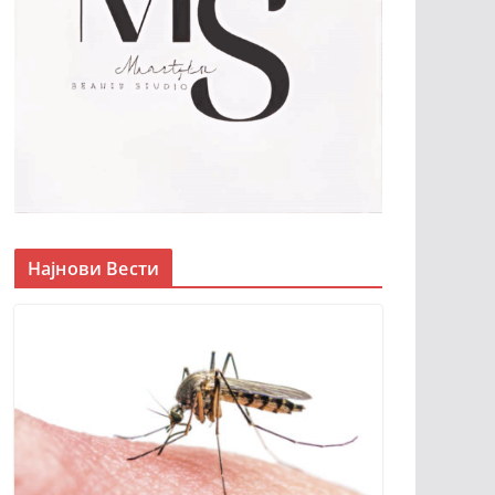
Најнови Вести