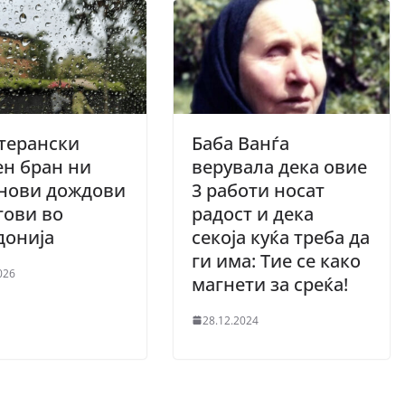
терански
Баба Ванѓа
н бран ни
верувала дека овие
 нови дождови
3 работи носат
гови во
радост и дека
донија
секоја куќа треба да
ги има: Тие се како
026
магнети за среќа!
28.12.2024