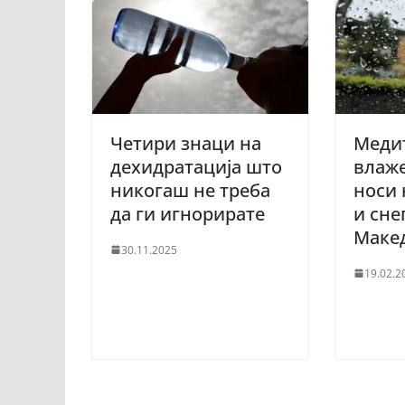
Четири знаци на
Меди
дехидратација што
влаже
никогаш не треба
носи
да ги игнорирате
и сне
Маке
30.11.2025
19.02.2