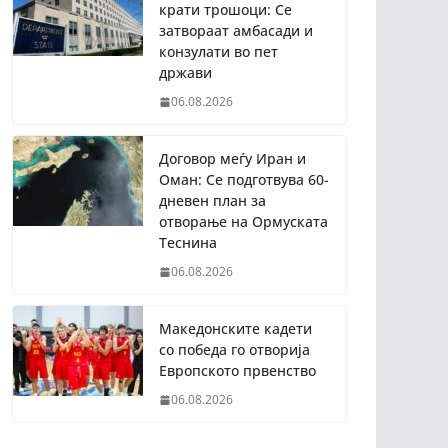
крати трошоци: Се
затвораат амбасади и
конзулати во пет
држави
06.08.2026
Договор меѓу Иран и
Оман: Се подготвува 60-
дневен план за
отворање на Ормуската
Теснина
06.08.2026
Македонските кадети
со победа го отворија
Европското првенство
06.08.2026