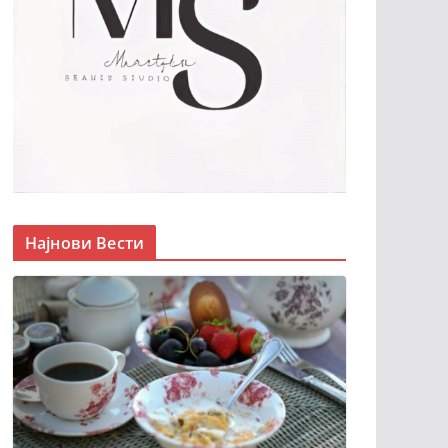
Најнови Вести