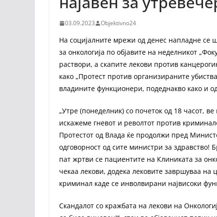
најавен за утревеч
03.09.2023
Objektivno24
На социјалните мрежи од денес напладне се 
за онкологија по објавите на неделникот „Фо
раствори, а скапите лекови против канцероги
како „Протест против организираните убиства 
владините функционери, подеднакво како и од
„Утре (понеделник) со почеток од 18 часот, ве
искажеме гневот и револтот против криминало
Протестот од Влада ќе продолжи пред Министе
одговорност од сите министри за здравство! Б
пат жртви се пациентите на Клиниката за онко
чекаа лекови, додека лековите завршуваа на 
криминал каде се инволвирани највисоки функ
Скандалот со кражбата на лекови на Онкологи