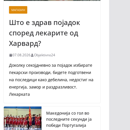
МАГАЗИН
Што е здрав појадок
според лекарите од
Харвард?
07.08.2026
Objektivno24
Доколку секојдневно за појадок избирате
пекарски производи, бидете подготвени
на последици како дебелина, недостиг на
енергија, замор и раздразливост.
Лекарката
Македонија со гол во
последните секунди ја
победи Португалија