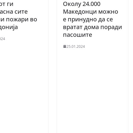
т ги
Околу 24.000
асна сите
Македонци можно
и пожари во
е принудно да се
донија
вратат дома поради
пасошите
024
25.01.2024