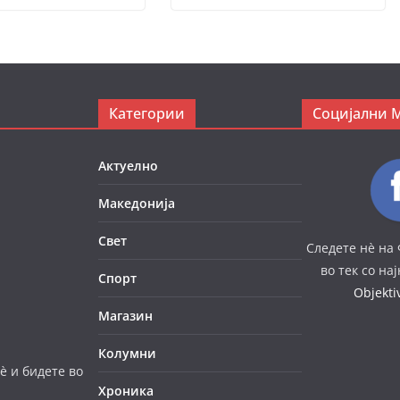
Категории
Социјални 
Актуелно
Македонија
Свет
Следете нè на 
во тек со на
Спорт
Objekt
Магазин
Колумни
è и бидете во
Хроника