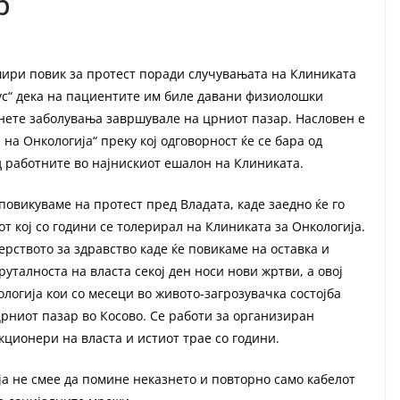
ер
шири повик за протест поради случувањата на Клиниката
кус“ дека на пациентите им биле давани физиолошки
нете заболувања завршувале на црниот пазар. Насловен е
на Онкологија“ преку кој одговорност ќе се бара од
 работните во најнискиот ешалон на Клиниката.
 повикуваме на протест пред Владата, каде заедно ќе го
т кој со години се толерирал на Клиниката за Онкологија.
рството за здравство каде ќе повикаме на оставка и
руталноста на власта секој ден носи нови жртви, а овој
логија кои со месеци во живото-загрозувачка состојба
црниот пазар во Косово. Се работи за организиран
ционери на власта и истиот трае со години.
ја не смее да помине неказнето и повторно само кабелот