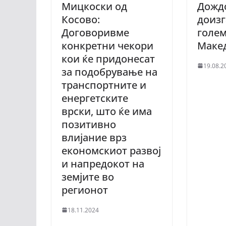
Мицкоски од
Дождо
Косово:
доизг
Договоривме
голем
конкретни чекори
Маке
кои ќе придонесат
19.08.2
за подобрување на
транспортните и
енергетските
врски, што ќе има
позитивно
влијание врз
економскиот развој
и напредокот на
земјите во
регионот
18.11.2024