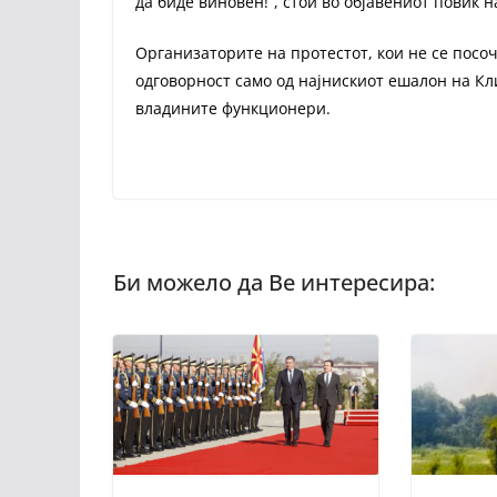
да биде виновен!“, стои во објавениот повик 
Организаторите на протестот, кои не се посоч
одговорност само од најнискиот ешалон на Кл
владините функционери.