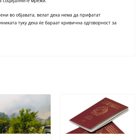
на социјалните мрежи.
ени во објавата, велат дека нема да прифатат
иниката туку дека ќе бараат кривична одговорност за