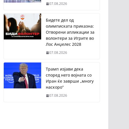
07.08.2026
Бидете дел од
олимписката приказна:
Отворени апликации за
волонтери за Игрите во
Лос Анџелес 2028
07.08.2026
Трамп изјави дека
според него војната со
Иран ќе заврши „многу
наскоро“
07.08.2026