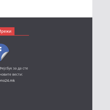
Мрежи
Фејсбук за да сте
јновите вести:
ivno24.mk