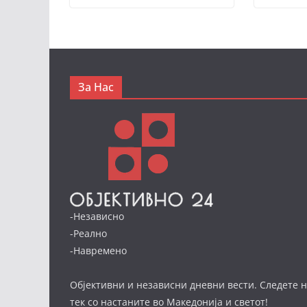
За Нас
-Независно
-Реално
-Навремено
Објективни и независни дневни вести. Следете н
тек со настаните во Македонија и светот!