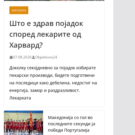
МАГАЗИН
Што е здрав појадок
според лекарите од
Харвард?
07.08.2026
Objektivno24
Доколку секојдневно за појадок избирате
пекарски производи, бидете подготвени
на последици како дебелина, недостиг на
енергија, замор и раздразливост.
Лекарката
Македонија со гол во
последните секунди ја
победи Португалија