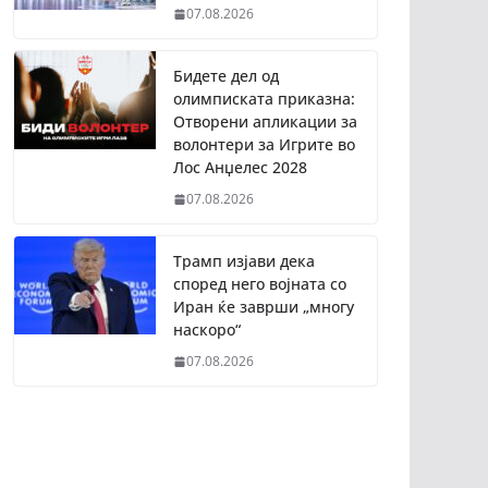
07.08.2026
Бидете дел од
олимписката приказна:
Отворени апликации за
волонтери за Игрите во
Лос Анџелес 2028
07.08.2026
Трамп изјави дека
според него војната со
Иран ќе заврши „многу
наскоро“
07.08.2026