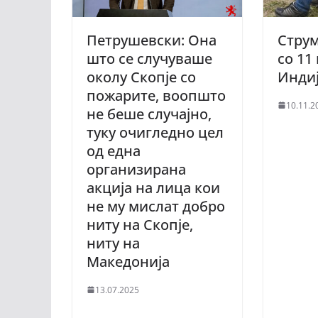
Петрушевски: Она
Стру
што се случуваше
со 11
околу Скопје со
Инди
пожарите, воопшто
10.11.2
не беше случајно,
туку очигледно цел
од една
организирана
акција на лица кои
не му мислат добро
ниту на Скопје,
ниту на
Македонија
13.07.2025