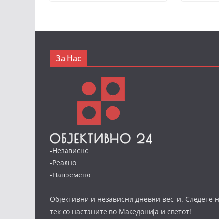
За Нас
-Независно
-Реално
-Навремено
Објективни и независни дневни вести. Следете н
тек со настаните во Македонија и светот!