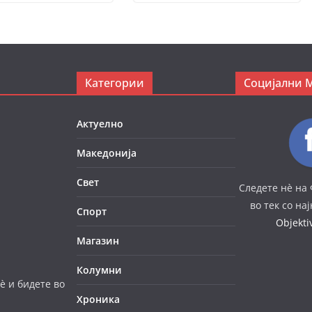
Категории
Социјални 
Актуелно
Македонија
Свет
Следете нè на 
во тек со на
Спорт
Objekt
Магазин
Колумни
è и бидете во
Хроника