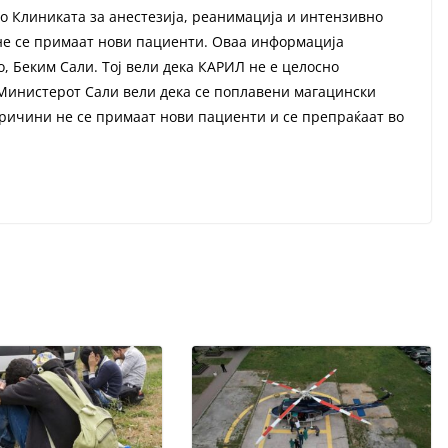
 Клиниката за анестезија, реанимација и интензивно
не се примаат нови пациенти. Оваа информација
о, Беким Сали. Тој вели дека КАРИЛ не е целосно
 Министерот Сали вели дека се поплавени магацински
ричини не се примаат нови пациенти и се препраќаат во