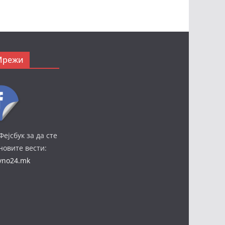
Мрежи
Фејсбук за да сте
јновите вести:
ivno24.mk