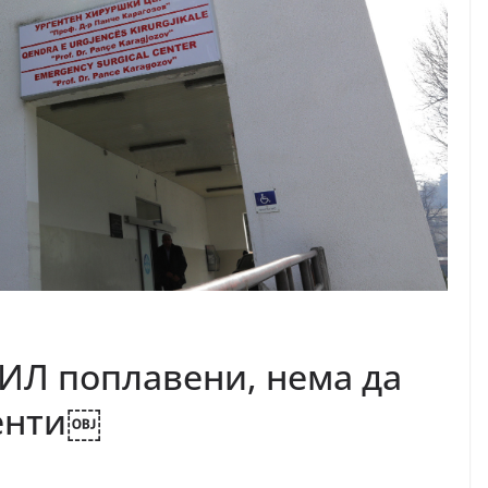
ИЛ поплавени, нема да
енти￼