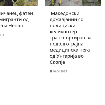
мичанец фатен
Mакедонски
 мигранти од
државјанин со
ја и Непал
полициски
хеликоптер
023
транспортиран за
подолготрајна
медицинска нега
од Унгарија во
Скопје
16.04.2024