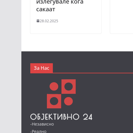
излегувале кога
сакаат
28.02.2025
За Нас
-Независно
-Реално