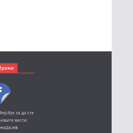
Мрежи
Фејсбук за да сте
јновите вести:
ivno24.mk