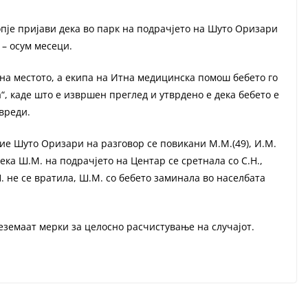
копје пријави дека во парк на подрачјето на Шуто Оризари
 – осум месеци.
на местото, а екипа на Итна медицинска помош бебето го
, каде што е извршен преглед и утврдено е дека бебето е
овреди.
ие Шуто Оризари на разговор се повикани М.М.(49), И.М.
 дека Ш.М. на подрачјето на Центар се сретнала со С.Н.,
.Н. не се вратила, Ш.М. со бебето заминала во населбата
.
реземаат мерки за целосно расчистување на случајот.