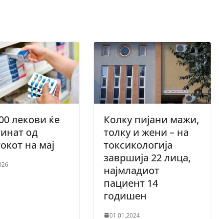
00 лекови ќе
Колку пијани мажи,
инат од
толку и жени – на
окот на мај
токсикологија
завршија 22 лица,
026
најмладиот
пациент 14
годишен
01.01.2024