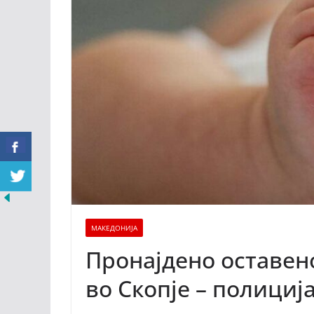
МАКЕДОНИЈА
Пронајдено оставено
во Скопје – полициј