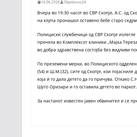
16.06.2026
Objektivno24
Вчера во 19:30 часот во СВР Скопје, А.С. од С
на клупа пронашол оставено бебе старо седум
Полициски службеници од СВР Скопје излегле 
пренела во Комплексот клиники „Мајка Тереза“
во добра здравствена состојба без видливи п
По преземени мерки, во Полициското одделен
(54) и Ш.М.(32), сите од Скопје, кои појасниле
која ѝ го дала детето да го причува. Откако С
Шуто Оризари и го оставила детето во паркот
За настанот известен јавен обвинител и се п