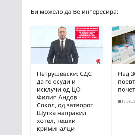
Петрушевски: СДС
Над 3
да го осуди и
поевт
исклучи од ЦО
почет
Филип Андов
17.03.2
Сокол, од затворот
Шутка направил
хотел, тешки
криминалци