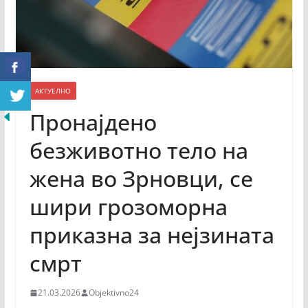
АКТУЕЛНО
Пронајдено
безживотно тело на
жена во Зрновци, се
шири грозоморна
приказна за нејзината
смрт
21.03.2026
Objektivno24