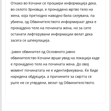
Откако во Кочани се прошири информација дека,
во селото Зрновци, е пронајдено мртво тело на
жена, која претходно наводно била силувана, па
убиена, од Обвинителството информираат дека е
пронајдено тело на почината жена, но за сите
останати лифтерувани информации велат дека
засега се шпекулација.
-Јавен обвинител од Основното јавно
обвинителство Кочани врши увид на локација каде
е пронајдено тело на почината жена. До овој
момент починатата не е идентификувана. Ќе биде
наредена обдукција, а причините за смртта се
уште не се утврдени, велат од Обвинителството.