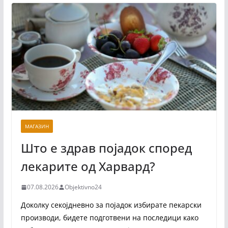
МАГАЗИН
Што е здрав појадок според
лекарите од Харвард?
07.08.2026
Objektivno24
Доколку секојдневно за појадок избирате пекарски
производи, бидете подготвени на последици како