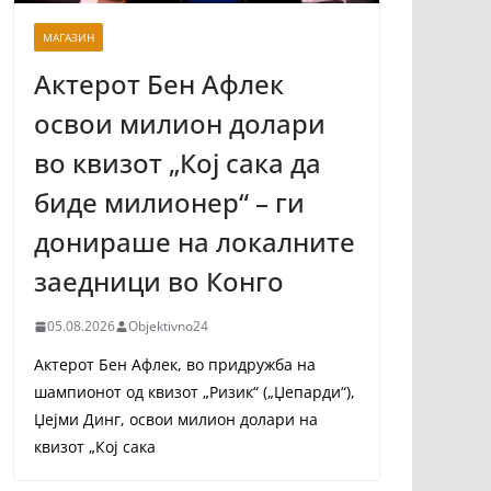
МАГАЗИН
Актерот Бен Афлек
освои милион долари
во квизот „Кој сака да
биде милионер“ – ги
донираше на локалните
заедници во Конго
05.08.2026
Objektivno24
Актерот Бен Афлек, во придружба на
шампионот од квизот „Ризик“ („Џепарди“),
Џејми Динг, освои милион долари на
квизот „Кој сака