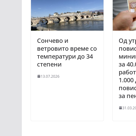
Сончево и
Од ут
ветровито време со
пови
температури до 34
мини
степени
за 40
работ
13.07.2026
1.000
повис
за пе
31.03.2