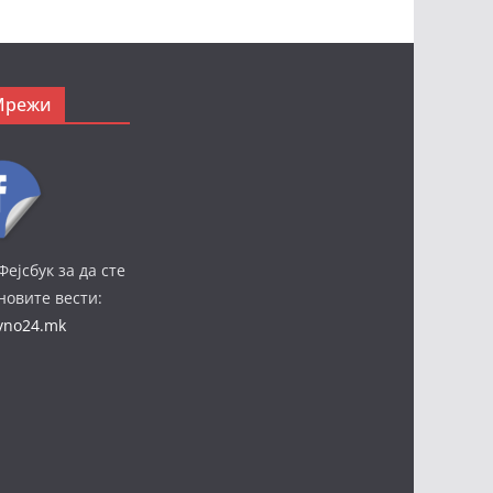
Мрежи
Фејсбук за да сте
јновите вести:
ivno24.mk