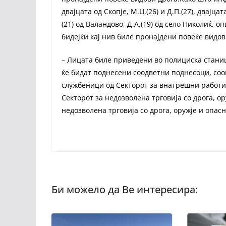
двајцата од Скопје, М.Ц.(26) и Д.П.(27), двајцат
(21) од Валандово, Д.А.(19) од село Николиќ, 
бидејќи кај нив биле пронајдени повеќе видов
– Лицата биле приведени во полициска стани
ќе бидат поднесени соодветни поднесоци, со
службеници од Секторот за внатрешни работи
Секторот за недозволена трговија со дрога, 
недозволена трговија со дрога, оружје и опас