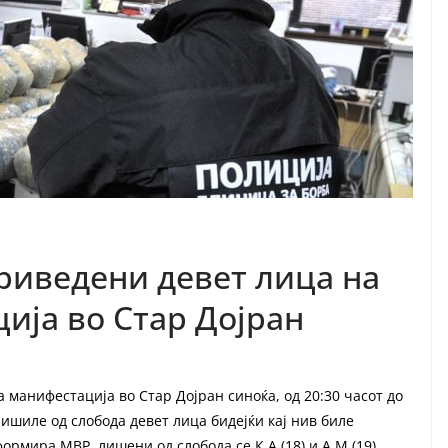
приведени девет лица на
ија во Стар Дојран
 манифестација во Стар Дојран синоќа, од 20:30 часот до
ишиле од слобода девет лица бидејќи кај нив биле
рмира МВР, лишени од слобода се К.А.(18) и А.М.(19),