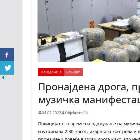
МАКЕДОНИЈА
НАЈНОВО
Пронајдена дрога, 
музичка манифестац
04.07.2022
Objektivno24
Полицијата за време на одржување на музичка
изутринава 2:30 часот, извршила контрола и л
пронајдени повеќе видови дрога.Како што инфо