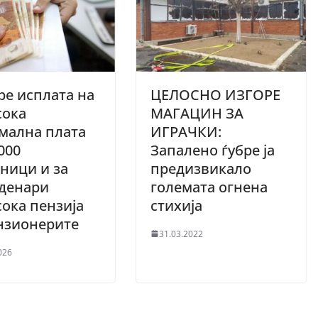
ре исплата на
ЦЕЛОСНО ИЗГОРЕ
сока
МАГАЦИН ЗА
мална плата
ИГРАЧКИ:
.000
Запалено ѓубре ја
ници и за
предизвикало
 денари
големата огнена
ока пензија
стихија
нзионерите
31.03.2022
026