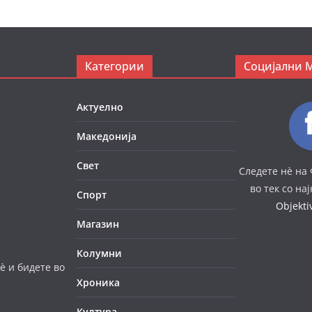
Категории
Социјални 
Актуелно
Македонија
Свет
Следете нè на 
во тек со на
Спорт
Objekt
Магазин
Колумни
è и бидете во
Хроника
Култура