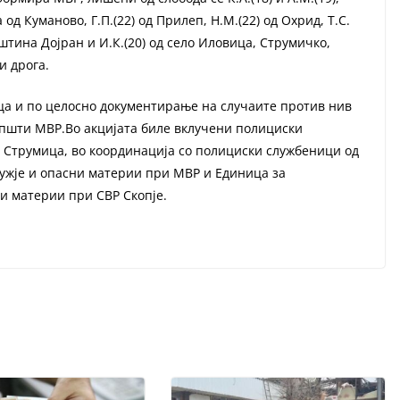
а од Куманово, Г.П.(22) од Прилеп, Н.М.(22) од Охрид, Т.С.
општина Дојран и И.К.(20) од село Иловица, Струмичко,
и дрога.
ца и по целосно документирање на случаите против нив
општи МВР.Во акцијата биле вклучени полициски
 Струмица, во координација со полициски службеници од
оружје и опасни материи при МВР и Единица за
ни материи при СВР Скопје.