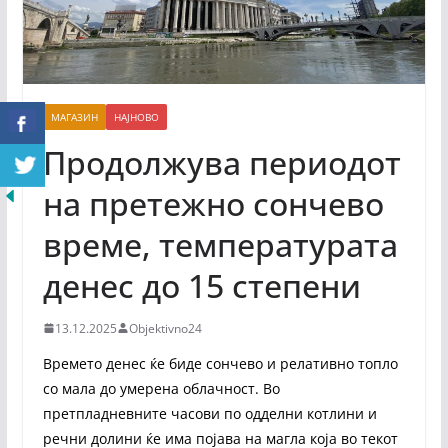
МАГАЗИН
НАЈНОВО
Продолжува периодот
на претежно сончево
време, температурата
денес до 15 степени
13.12.2025
Objektivno24
Времето денес ќе биде сончево и релативно топло
со мала до умерена облачност. Во
претпладневните часови по одделни котлини и
речни долини ќе има појава на магла која во текот