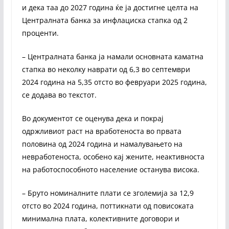
и дека таа до 2027 година ќе ја достигне целта на
Централната банка за инфлациска стапка од 2
проценти.
– Централната банка ја намали основната каматна
стапка во неколку наврати од 6,3 во септември
2024 година на 5,35 отсто во февруари 2025 година,
се додава во текстот.
Во документот се оценува дека и покрај
одржливиот раст на вработеноста во првата
половина од 2024 година и намалувањето на
невработеноста, особено кај жените, неактивноста
на работоспособното население останува висока.
– Бруто номиналните плати се зголемија за 12,9
отсто во 2024 година, поттикнати од повисоката
минимална плата, колективните договори и