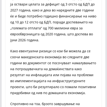
ја оствари целата за дефицит од 3 отсто од БДП до
2027 година, како и дека во наредните две години
ќе и биде потребно годишно финансирање на ниво
од 10 до 12 отсто од БДП, поради доспевањето на
„големата отплата“ од 700 милиони евра за
еврообврзницата од 2020 година, што доспева во
јуни 2026 година.
Како евентуални ризици со кои би можела да се
соочи македонската економија во следните две
години во документот се посочуваат намалувањето
на потрошувачката на домаќинствата како
резултат на инфлацијата или појава на проблеми
во имплементацијата на инфраструктурните
проекти, што би резултирало со помали позитивни
придобивки од нив по домашната економија.
Спротивно на тоа, брзото завршување на