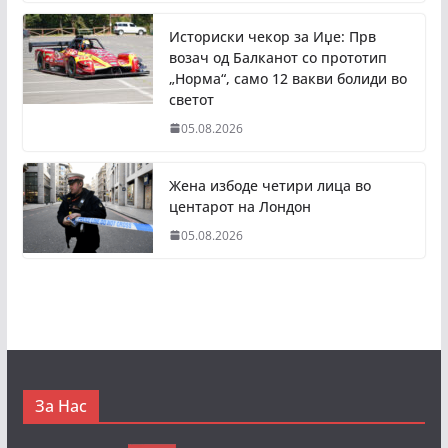
Историски чекор за Иџе: Прв
возач од Балканот со прототип
„Норма“, само 12 вакви болиди во
светот
05.08.2026
Жена избоде четири лица во
центарот на Лондон
05.08.2026
За Нас