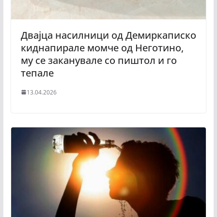
Двајца насилници од Демиркаписко
киднапирале момче од Неготино,
му се заканувале со пиштол и го
тепале
13.04.2026