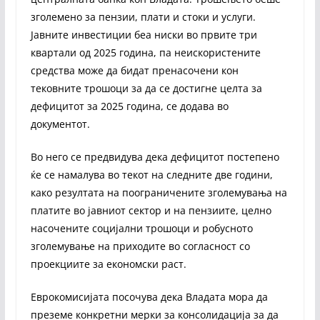
зголемено за пензии, плати и стоки и услуги.
Јавните инвестиции беа ниски во првите три
квартали од 2025 година, па неискористените
средства може да бидат пренасочени кон
тековните трошоци за да се достигне целта за
дефицитот за 2025 година, се додава во
документот.
Во него се предвидува дека дефицитот постепено
ќе се намалува во текот на следните две години,
како резултата на поограничените зголемувања на
платите во јавниот сектор и на пензиите, целно
насочените социјални трошоци и робусното
зголемување на приходите во согласност со
проекциите за економски раст.
Еврокомисијата посочува дека Владата мора да
преземе конкретни мерки за консолидација за да