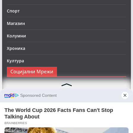
Спорт
Магазин
Колумни
Хроника
Култура
Социјални Мрежи
Следете нè на Фејсбук за да сте во тек со најновите
вести:
Objektivno24.mk