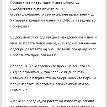
Приватните инвестиции имаат корист од
подобрувањето на амбиентот и
субвенционираното финансирање преку заеми од
Унгарија и кредитни линии на ЕИБ, се наведува во
Прогнозата.
Во документот се додава дека македонскиот извоз и
увоз во првата половина од 2025 година забележаа
подобри резултати од она што беше предвидено со
Пролетната прогноза на ЕК.
Според ЕК, иако трговските врски на земјата со
САД се ограничени, таа сепак е индиректно
изложена на влијанието на американските царини
преку извозот на автомобилски компоненти во
Германија.
– Иако се предвидува растот на извозот да забави
по силната прва половина, а увозот да се зголеми