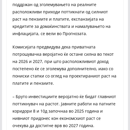
поддржан од зголемувањето на реалните
расположливи приходи поттикнати од силниот
раст на пензиите и платите, експанзијата на
кредитите за домаќинствата и намалувањето на
инфлацијата, се вели во Прогнозата.
Комисијата предвидува дека приватната
потрошувачка веројатно ќе остане силна во текот
на 2026 и 2027, при што расположливиот доход
постепено ќе се зголемува дополнително, иако со
пониски стапки со оглед на проектираниот раст на
платите и пензиите.
– Бруто инвестициите веројатно ќе бидат главниот
поттикнувач на растот. Јавните работи на патните
коридори 8 и 10д започнаа во 2025 година и
нивниот придонес кон економскиот раст се
очекува да достигне врв во 2027 година.