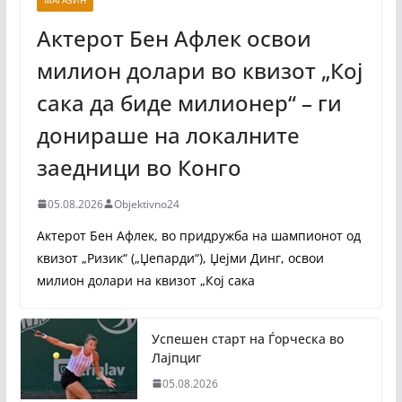
Актерот Бен Афлек освои
милион долари во квизот „Кој
сака да биде милионер“ – ги
донираше на локалните
заедници во Конго
05.08.2026
Objektivno24
Актерот Бен Афлек, во придружба на шампионот од
квизот „Ризик“ („Џепарди“), Џејми Динг, освои
милион долари на квизот „Кој сака
Успешен старт на Ѓорческа во
Лајпциг
05.08.2026