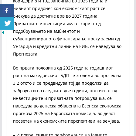
коридори 8 и 10д започнаа во 2025 година и
нивниот придонес кон економскиот раст се
очекува да достигне врв во 2027 година.
Приватните инвестиции имаат корист од
подобрувањето на амбиентот и
субвенционираното финансирање преку заеми од
Унгарија и кредитни линии на ЕИБ, се наведува во
Прогнозата.
Во првата половина од 2025 година годишниот
раст на македонскиот БДП се зголеми во просек на
3,2 отсто и се предвидува тој да продолжи да
забрзува и во следните две години, поттикнат од
инвестициите и приватната потрошувачка, се
наведува во денеска објавената Есенска економска
прогноза 2025 на Европската комисија, во делот
посветен на економските перспективи на земјава.
– И покрај силните перформанси на јавните