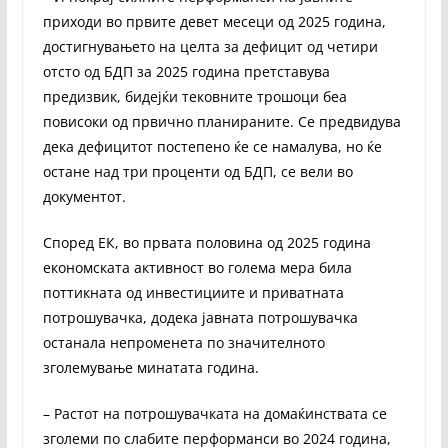
приходи во првите девет месеци од 2025 година,
достигнувањето на целта за дефицит од четири
отсто од БДП за 2025 година претставува
предизвик, бидејќи тековните трошоци беа
повисоки од првично планираните. Се предвидува
дека дефицитот постепено ќе се намалува, но ќе
остане над три проценти од БДП, се вели во
документот.
Според ЕК, во првата половина од 2025 година
економската активност во голема мера била
поттикната од инвестициите и приватната
потрошувачка, додека јавната потрошувачка
останала непроменета по значителното
зголемување минатата година.
– Растот на потрошувачката на домаќинствата се
зголеми по слабите перформанси во 2024 година,