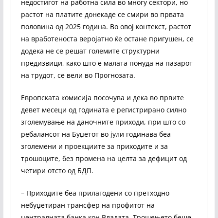
недостигот на работна сила во многу сектори, но
растот на платите донекаде се смири во првата
половина од 2025 година. Во овој контекст, растот
на вработеноста веројатно ќе остане пригушен, се
додека не се решат големите структурни
предизвици, како што е малата понуда на пазарот
на трудот, се вели во Прогнозата.
Европската комисија посочува и дека во првите
девет месеци од годината е регистрирано силно
зголемување на даночните приходи, при што со
ребалансот на Буџетот во јули годинава беа
зголемени и проекциите за приходите и за
трошоците, без промена на целта за дефицит од
четири отсто од БДП.
– Приходите беа прилагодени со претходно
небуџетиран трансфер на профитот на
централната банка кон Владата. Трошењето беше