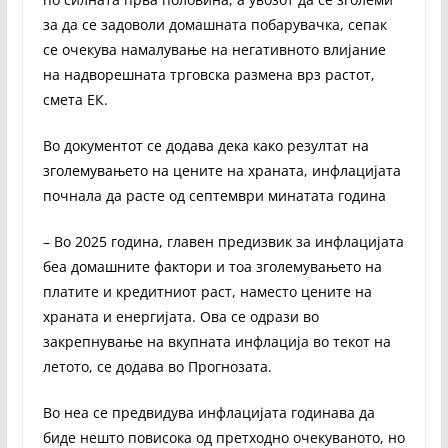
за да се задоволи домашната побарувачка, сепак
се очекува намалување на негативното влијание
на надворешната трговска размена врз растот,
смета ЕК.
Во документот се додава дека како резултат на
зголемувањето на цените на храната, инфлацијата
почнала да расте од септември минатата година
– Во 2025 година, главен предизвик за инфлацијата
беа домашните фактори и тоа зголемувањето на
платите и кредитниот раст, наместо цените на
храната и енергијата. Ова се одрази во
закрепнување на вкупната инфлација во текот на
летото, се додава во Прогнозата.
Во неа се предвидува инфлацијата годинава да
биде нешто повисока од претходно очекуваното, но