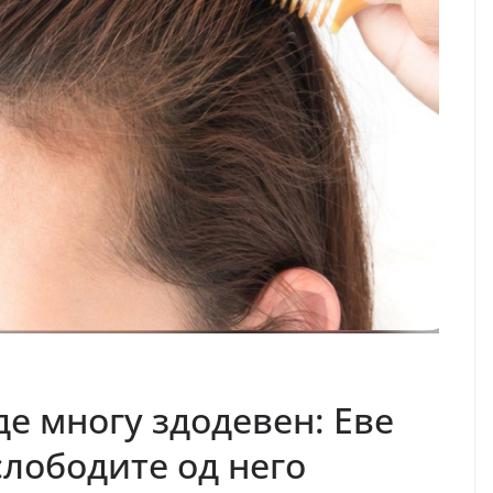
е многу здодевен: Еве
слободите од него