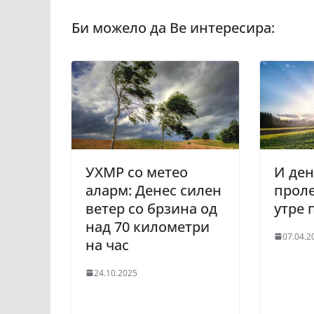
УХМР со метео
И ден
аларм: Денес силен
проле
ветер со брзина од
утре 
над 70 километри
07.04.2
на час
24.10.2025