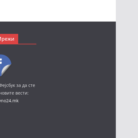
Мрежи
Фејсбук за да сте
јновите вести:
ivno24.mk