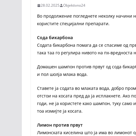
28.02.2025
Objektivno24
Во продолжение погледнете неколку начини на
користите специјални препарати.
Сода бикарбона
Содата бикарбона помага да се спасиме од прв
така таа го регулира нивото на пх-вредноста 
Домашен шампон против првут од сода бикарб
и пол шолја млака вода.
Ставете ја содата во млаката вода, добро про
отстои на косата пред да ја исплакнете. Ако п
годи, не ја користете како шампон, туку само
тоа измијте ја косата.
Лимон против првут
Лимонската киселина што ја има во лимонот о