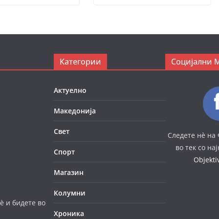
Категории
Социјални 
Актуелно
Македонија
Свет
Следете нè на 
во тек со на
Спорт
Objekt
Магазин
Колумни
è и бидете во
Хроника