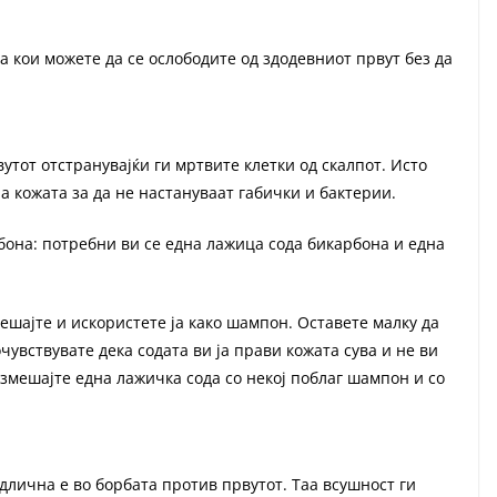
 кои можете да се ослободите од здодевниот првут без да
утот отстранувајќи ги мртвите клетки од скалпот. Исто
на кожата за да не настануваат габички и бактерии.
она: потребни ви се една лажица сода бикарбона и една
мешајте и искористете ја како шампон. Оставете малку да
очувствувате дека содата ви ја прави кожата сува и не ви
 измешајте една лажичка сода со некој поблаг шампон и со
длична е во борбата против првутот. Таа всушност ги