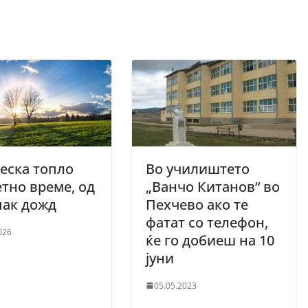
еска топло
Во училиштето
тно време, од
„Ванчо Китанов“ во
пак дожд
Пехчево ако те
фатат со телефон,
026
ќе го добиеш на 10
јуни
05.05.2023