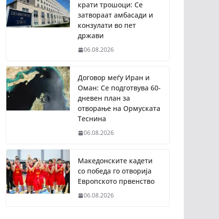
крати трошоци: Се
затвораат амбасади и
конзулати во пет
држави
06.08.2026
Договор меѓу Иран и
Оман: Се подготвува 60-
дневен план за
отворање на Ормуската
Теснина
06.08.2026
Македонските кадети
со победа го отворија
Европското првенство
06.08.2026