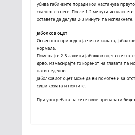
убива габичките поради кои настанува првуто
скалпот со него. После 1-2 минути исплакнете 
оставете да делува 2-3 минути па исплакнете.
Јаболков оцет
Освен што природно ја чисти кожата, јаболков
нормала.
Помешајте 2-3 лажици јаболков оцет со иста к
дрво. Измасирајте го коренот на главата па и
пати неделно.
Јаболковиот оцет може да ви помогне и за отст
суши кожата и ноктите.
При употребата на сите овие препарати бидет