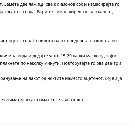
т. Земете две лажици свеж лимонов сок и измасирајте го
ја косата со вода. Втријте лимон директно на скалпот,
иот оцет го враќа нивото на пх-вредноста на кожата во
оличина вода и додајте уште 15-20 капки масло од чајно
сплакнете по неколку минути. Повторувајте го ова два-три
ранување на лакот од ноктите наместо ацетонот, кој ви ја
е внимателни ако имате осетлива кожа.