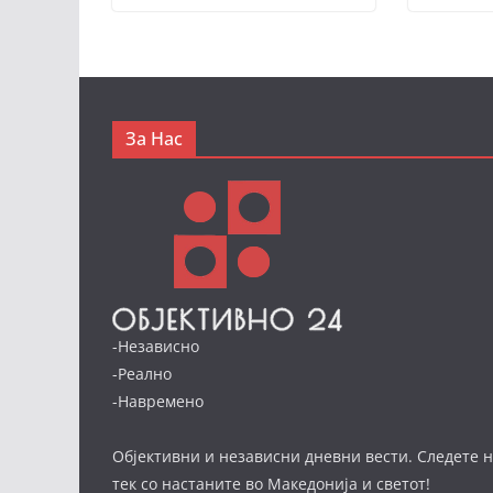
За Нас
-Независно
-Реално
-Навремено
Објективни и независни дневни вести. Следете н
тек со настаните во Македонија и светот!