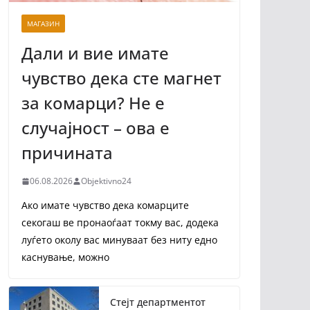
МАГАЗИН
Дали и вие имате
чувство дека сте магнет
за комарци? Не е
случајност – ова е
причината
06.08.2026
Objektivno24
Ако имате чувство дека комарците
секогаш ве пронаоѓаат токму вас, додека
луѓето околу вас минуваат без ниту едно
каснување, можно
Стејт департментот