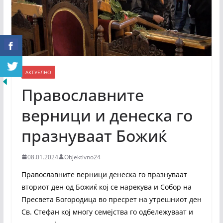
АКТУЕЛНО
Православните
верници и денеска го
празнуваат Божиќ
08.01.2024
Objektivno24
Православните верници денеска го празнуваат
вториот ден од Божиќ кој се нарекува и Собор на
Пресвета Богородица во пресрет на утрешниот ден
Св. Стефан кој многу семејства го одбележуваат и