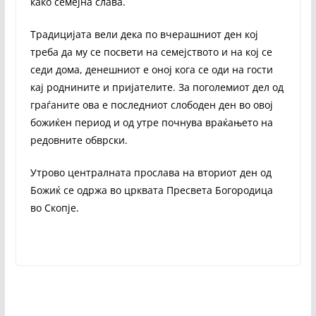
како семејна слава.
Традицијата вели дека по вчерашниот ден кој
треба да му се посвети на семејството и на кој се
седи дома, денешниот е оној кога се оди на гости
кај роднините и пријателите. За поголемиот дел од
граѓаните ова е последниот слободен ден во овој
божиќен период и од утре почнува враќањето на
редовните обврски.
Утрово централната прослава на вториот ден од
Божиќ се одржа во црквата Пресвета Богородица
во Скопје.