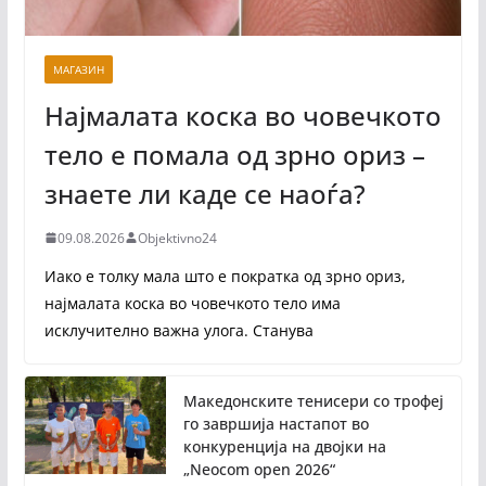
МАГАЗИН
Најмалата коска во човечкото
тело е помала од зрно ориз –
знаете ли каде се наоѓа?
09.08.2026
Objektivno24
Иако е толку мала што е пократка од зрно ориз,
најмалата коска во човечкото тело има
исклучително важна улога. Станува
Македонските тенисери со трофеј
го завршија настапот во
конкуренција на двојки на
„Neocom open 2026“