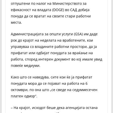
отпуштени по налог на Министерството за
ефикасност на владата (DOGE) во САД добија
понуда да се вратат на своите стари работни
места.
Администрацијата за општи услуги (GSA) им даде
рок до крајот на неделата на вработените, кои
управуваа со владините работни простори, да ја
прифатат или одбијат понудата за враќање на
работа, според интерен документ во кој имале увид
повеќе медиуми.
Како што се наведува, сите кои ќе ја прифатат
понудата мора да се појават на работа на 6
октомври, по она што „се сведе на седуммесечен
платен одмор“.
– На крајот, исходот беше дека агенцијата остана