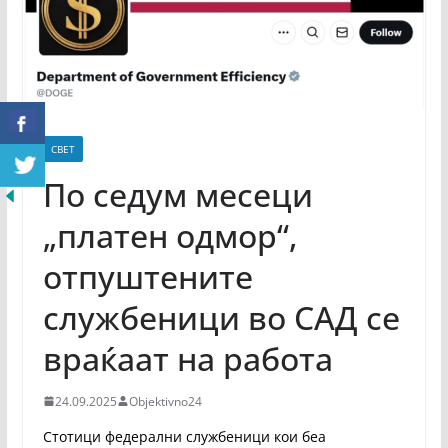
СВЕТ
По седум месеци
„платен одмор“,
отпуштените
службеници во САД се
враќаат на работа
24.09.2025
Objektivno24
Стотици федерални службеници кои беа