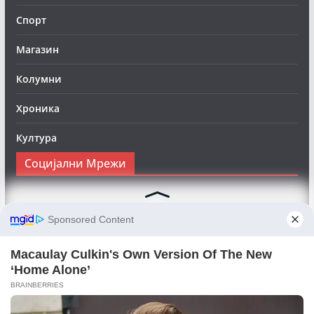
Спорт
Магазин
Колумни
Хроника
Култура
Социјални Мрежи
Следете нè на Фејсбук за да сте во тек со најновите
вести:
Objektivno24.mk