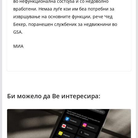
во нефункционална состојба и со недоволно
вработени. Немаа луѓе кои им беа потребни за
извршување на основните функции, рече Чед
Бекер, поранешен службеник за недвижнини во
GSA.
МИА