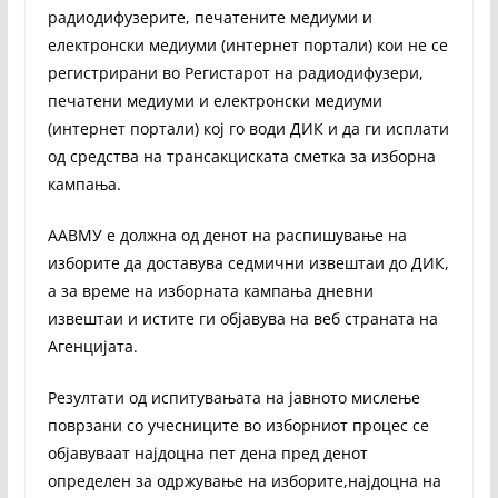
радиодифузерите, печатените медиуми и
електронски медиуми (интернет портали) кои не се
регистрирани во Регистарот на радиодифузери,
печатени медиуми и електронски медиуми
(интернет портали) кој го води ДИК и да ги исплати
од средства на трансакциската сметка за изборна
кампања.
ААВМУ е должна од денот на распишување на
изборите да доставува седмични извештаи до ДИК,
а за време на изборната кампања дневни
извештаи и истите ги објавува на веб страната на
Агенцијата.
Резултати од испитувањата на јавното мислење
поврзани со учесниците во изборниот процес се
објавуваат најдоцна пет дена пред денот
определен за одржување на изборите,најдоцна на