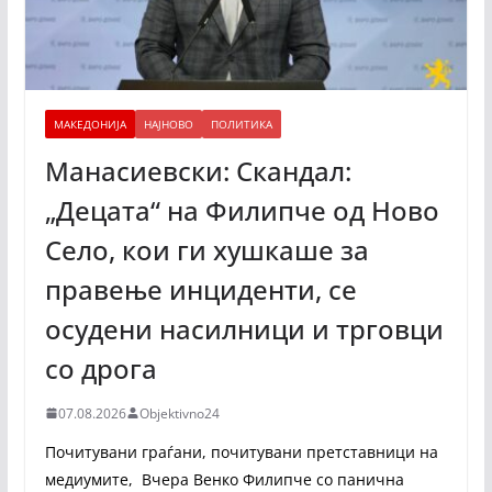
МАКЕДОНИЈА
НАЈНОВО
ПОЛИТИКА
Манасиевски: Скандал:
„Децата“ на Филипче од Ново
Село, кои ги хушкаше за
правење инциденти, се
осудени насилници и трговци
со дрога
07.08.2026
Objektivno24
Почитувани граѓани, почитувани претставници на
медиумите, Вчера Венко Филипче со панична