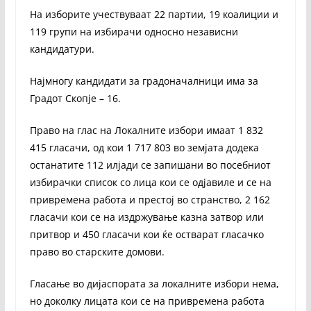
На изборите учествуваат 22 партии, 19 коалиции и
119 групи на избирачи односно независни
кандидатури.
Најмногу кандидати за градоначалници има за
Градот Скопје – 16.
Право на глас на Локалните избори имаат 1 832
415 гласачи, од кои 1 717 803 во земјата додека
останатите 112 илјади се запишани во посебниот
избирачки список со лица кои се одјавиле и се на
привремена работа и престој во странство, 2 162
гласачи кои се на издржување казна затвор или
притвор и 450 гласачи кои ќе остварат гласачко
право во старските домови.
Гласање во дијаспората за локалните избори нема,
но доколку лицата кои се на привремена работа