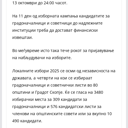
13 октомври до 24:00 часот.
На 11 ден од изборната кампања кандидатите за
градоначалници и советници до надлежните
институции треба да достават финансиски
извештаи.
Во меѓувреме исто така тече рокот за пријавување
на набљудувачи на изборите.
Локалните избори 2025 се осми од независноста на
државата, а четврти на кои се избираат
градоначалници и советнички листи во 80
општини и Градот Скопје. Ќе се гласа на 3480
избирачки места за 309 кандидати за
градоначалници и 576 кандидатски листи за
членови на општинските совети или за вкупно 10
490 кандидати.