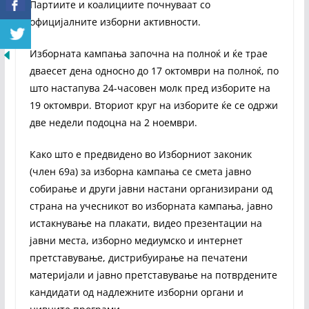
Партиите и коалициите почнуваат со
официјалните изборни активности.
Изборната кампања започна на полноќ и ќе трае
дваесет дена односно до 17 октомври на полноќ, по
што настапува 24-часовен молк пред изборите на
19 октомври. Вториот круг на изборите ќе се одржи
две недели подоцна на 2 ноември.
Како што е предвидено во Изборниот законик
(член 69а) за изборна кампања се смета јавно
собирање и други јавни настани организирани од
страна на учесникот во изборната кампања, јавно
истакнување на плакати, видео презентации на
јавни места, изборно медиумско и интернет
претставување, дистрибуирање на печатени
материјали и јавно претставување на потврдените
кандидати од надлежните изборни органи и