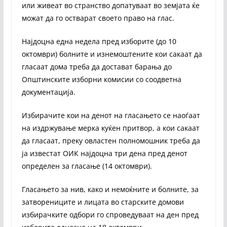
или живеат во странство допатуваат во земјата ќе
можат да го остварат своето право на глас.
Најдоцна една недела пред изборите (до 10
октомври) болните и изнемоштените кои сакаат да
гласаат дома треба да достават барања до
Општинските изборни комисии со соодветна
документација.
Избирачите кои на денот на гласањето се наоѓаат
на издржување мерка куќен притвор, а кои сакаат
да гласаат, преку овластен полномошник треба да
ја известат ОИК најдоцна три дена пред денот
определен за гласање (14 октомври).
Гласањето за нив, како и немоќните и болните, за
затворениците и лицата во старските домови
избирачките одбори го спроведуваат на ден пред