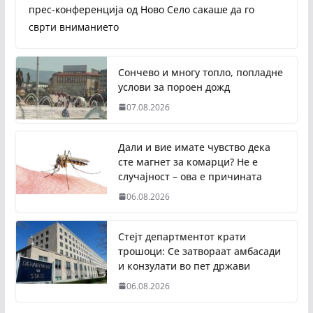
прес-конференција од Ново Село сакаше да го
сврти вниманието
Сончево и многу топло, попладне
услови за пороен дожд
07.08.2026
Дали и вие имате чувство дека
сте магнет за комарци? Не е
случајност – ова е причината
06.08.2026
Стејт департментот крати
трошоци: Се затвораат амбасади
и конзулати во пет држави
06.08.2026