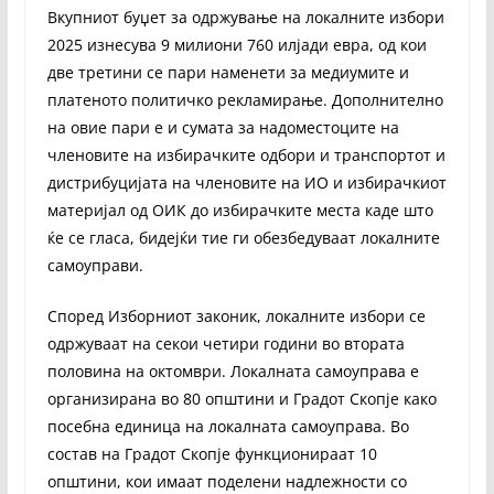
Вкупниот буџет за одржување на локалните избори
2025 изнесува 9 милиони 760 илјади евра, од кои
две третини се пари наменети за медиумите и
платеното политичко рекламирање. Дополнително
на овие пари е и сумата за надоместоците на
членовите на избирачките одбори и транспортот и
дистрибуцијата на членовите на ИО и избирачкиот
материјал од ОИК до избирачките места каде што
ќе се гласа, бидејќи тие ги обезбедуваат локалните
самоуправи.
Според Изборниот законик, локалните избори се
одржуваат на секои четири години во втората
половина на октомври. Локалната самоуправа е
организирана во 80 општини и Градот Скопје како
посебна единица на локалната самоуправа. Во
состав на Градот Скопје функционираат 10
општини, кои имаат поделени надлежности со