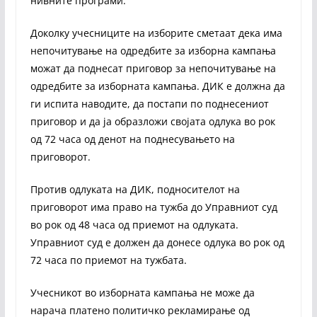
нивните програми.
Доколку учесниците на изборите сметаат дека има
непочитување на одредбите за изборна кампања
можат да поднесат приговор за непочитување на
одредбите за изборната кампања. ДИК е должна да
ги испита наводите, да постапи по поднесениот
приговор и да ја образложи својата одлука во рок
од 72 часа од денот на поднесувањето на
приговорот.
Против одлуката на ДИК, подносителот на
приговорот има право на тужба до Управниот суд
во рок од 48 часа од приемот на одлуката.
Управниот суд е должен да донесе одлука во рок од
72 часа по приемот на тужбата.
Учесникот во изборната кампања не може да
нарача платено политичко рекламирање од