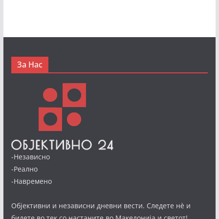
За Нас
-Независно
-Реално
-Навремено
Објективни и независни дневни вести. Следете нè и
бидете во тек со настаните во Македонија и светот!