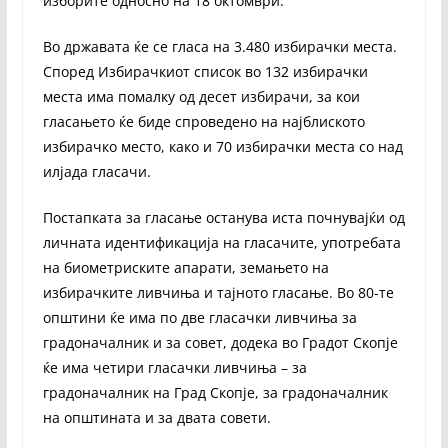
изборите односно на 18 октомври.
Во државата ќе се гласа на 3.480 избирачки места.
Според Избирачкиот список во 132 избирачки
места има помалку од десет избирачи, за кои
гласањето ќе биде спроведено на најблиското
избирачко место, како и 70 избирачки места со над
илјада гласачи.
Постапката за гласање останува иста почнувајќи од
личната идентификација на гласачите, употребата
на биометриските апарати, земањето на
избирачките ливчиња и тајното гласање. Во 80-те
општини ќе има по две гласачки ливчиња за
градоначалник и за совет, додека во Градот Скопје
ќе има четири гласачки ливчиња – за
градоначалник на Град Скопје, за градоначалник
на општината и за двата совети.