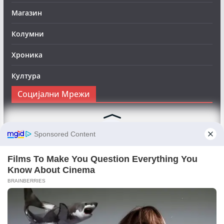
Магазин
Колумни
Хроника
Култура
Социјални Мрежи
Следете нè на Фејсбук за да сте во тек со најновите
вести:
Objektivno24.mk