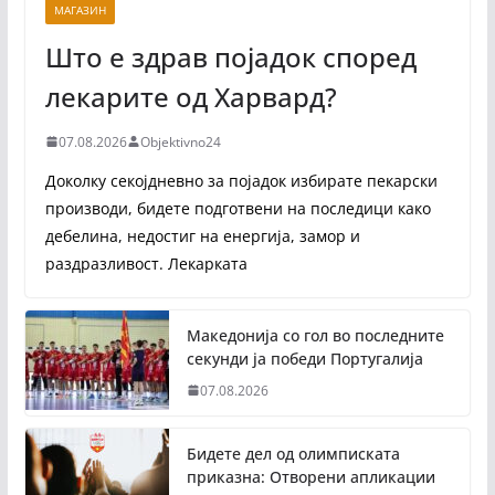
МАГАЗИН
Што е здрав појадок според
лекарите од Харвард?
07.08.2026
Objektivno24
Доколку секојдневно за појадок избирате пекарски
производи, бидете подготвени на последици како
дебелина, недостиг на енергија, замор и
раздразливост. Лекарката
Македонија со гол во последните
секунди ја победи Португалија
07.08.2026
Бидете дел од олимписката
приказна: Отворени апликации