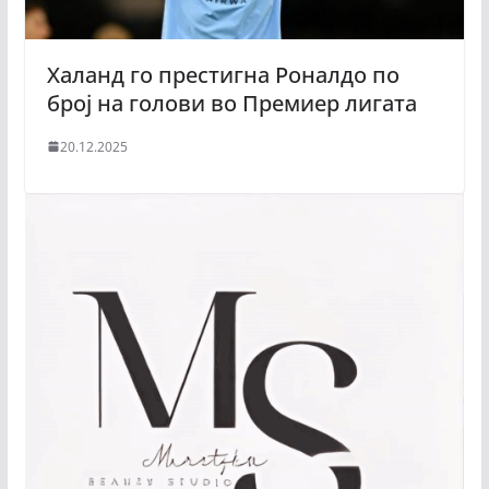
Халанд го престигна Роналдо по
број на голови во Премиер лигата
20.12.2025