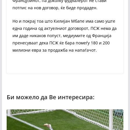
Французинот, па доколку фудбалерот не стави
потпис на нов договор, ќе биде продаден.
Но и покрај тоа што Килијан Мбапе има само уште
една година од актуелниот договорот, ПСЖ нема да
им даде никаков попуст, медиумите од Франција
пренесуваат дека ПСЖ ќе бара помеѓу 180 и 200
милиони евра за продажба на напаѓачот.