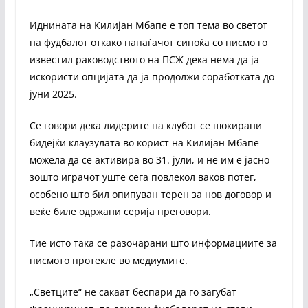
Иднината на Килијан Мбапе е топ тема во светот
на фудбалот откако напаѓачот синоќа со писмо го
известил раководството на ПСЖ дека нема да ја
искористи опцијата да ја продолжи соработката до
јуни 2025.
Се говори дека лидерите на клубот се шокирани
бидејќи клаузулата во корист на Килијан Мбапе
можела да се активира во 31. јули, и не им е јасно
зошто играчот уште сега повлекол ваков потег,
особено што бил опипуван терен за нов договор и
веќе биле одржани серија преговори.
Тие исто така се разочарани што информациите за
писмото протекле во медиумите.
„Светците“ не сакаат беспари да го загубат