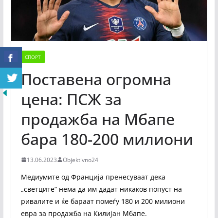
СПОРТ
Поставена огромна
цена: ПСЖ за
продажба на Мбапе
бара 180-200 милиони
13.06.2023
Objektivno24
Медиумите од Франција пренесуваат дека
„светците“ нема да им дадат никаков попуст на
ривалите и ќе бараат помеѓу 180 и 200 милиони
евра за продажба на Килијан Мбапе.