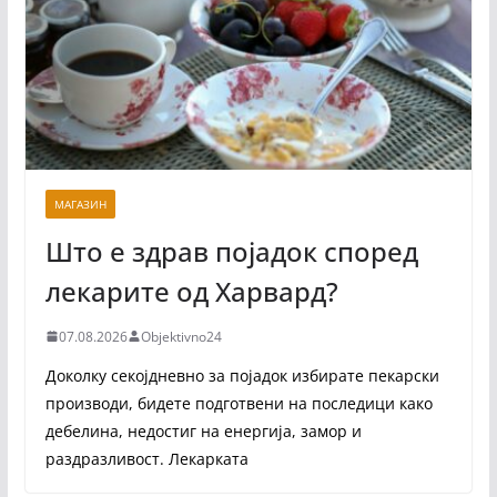
МАГАЗИН
Што е здрав појадок според
лекарите од Харвард?
07.08.2026
Objektivno24
Доколку секојдневно за појадок избирате пекарски
производи, бидете подготвени на последици како
дебелина, недостиг на енергија, замор и
раздразливост. Лекарката