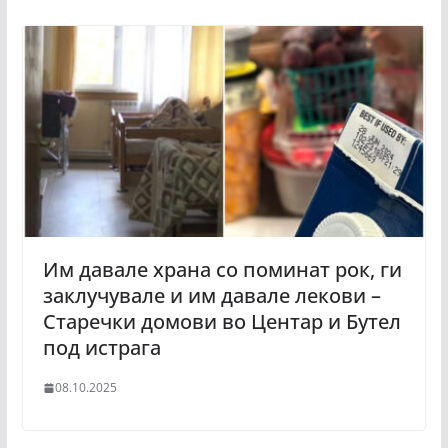
Им давале храна со поминат рок, ги
заклучувале и им давале лекови –
Старечки домови во Центар и Бутел
под истрага
08.10.2025