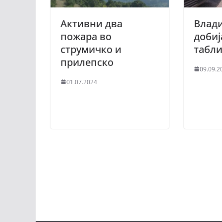
Активни два
Влад
пожара во
добиј
струмичко и
табл
прилепско
09.09.2
01.07.2024