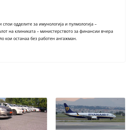
 спои одделите за имунологија и пулмологија –
алот на клиниката – министерството за финансии вчера
ло кои останаа без работен ангажман.