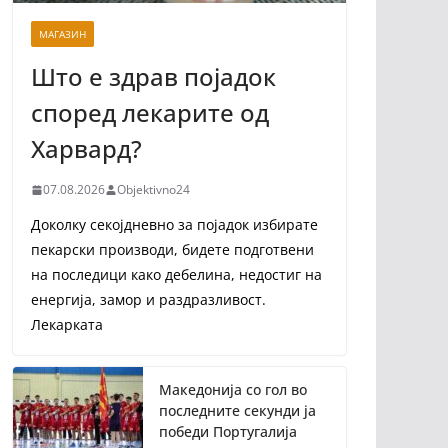
МАГАЗИН
Што е здрав појадок
според лекарите од
Харвард?
07.08.2026
Objektivno24
Доколку секојдневно за појадок избирате
пекарски производи, бидете подготвени
на последици како дебелина, недостиг на
енергија, замор и раздразливост.
Лекарката
Македонија со гол во
последните секунди ја
победи Португалија