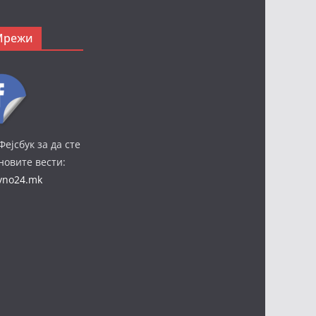
Мрежи
Фејсбук за да сте
јновите вести:
ivno24.mk