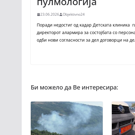
пулмологија
23.06.2026
Objektivno24
Поради недостиг од кадар Детската клиника ги
директорот алармира за состојбата со персон
одби нови согласности за дел договорци на де