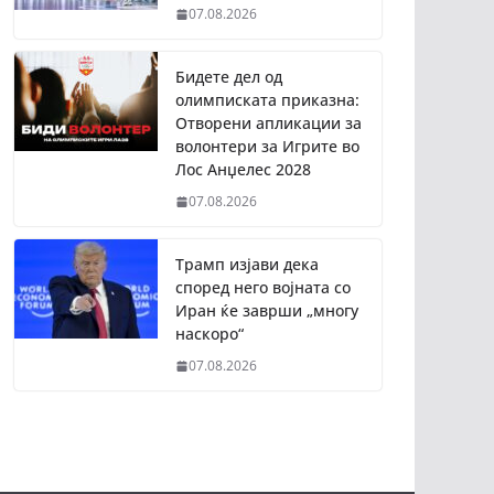
07.08.2026
Бидете дел од
олимписката приказна:
Отворени апликации за
волонтери за Игрите во
Лос Анџелес 2028
07.08.2026
Трамп изјави дека
според него војната со
Иран ќе заврши „многу
наскоро“
07.08.2026