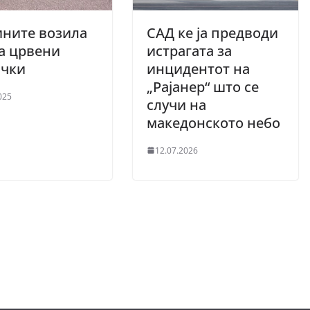
ините возила
САД ке ја предводи
а црвени
истрагата за
ички
инцидентот на
„Рајанер“ што се
025
случи на
македонското небо
12.07.2026