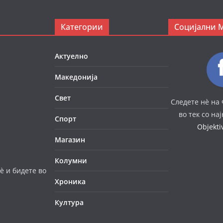
Категории
Социјални 
Актуелно
Македонија
Свет
Следете нè на 
во тек со на
Спорт
Objekt
Магазин
Колумни
è и бидете во
Хроника
Култура