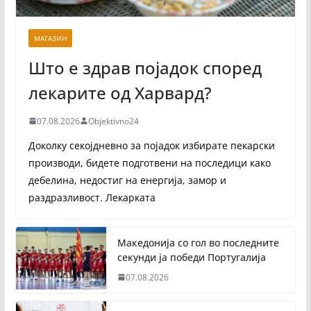
МАГАЗИН
Што е здрав појадок според
лекарите од Харвард?
07.08.2026
Objektivno24
Доколку секојдневно за појадок избирате пекарски
производи, бидете подготвени на последици како
дебелина, недостиг на енергија, замор и
раздразливост. Лекарката
Македонија со гол во последните
секунди ја победи Португалија
07.08.2026