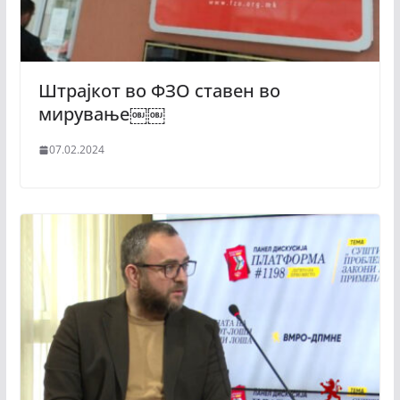
Штрајкот во ФЗО ставен во
мирување￼￼
07.02.2024