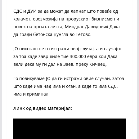
СДС и ДУИ за да можат да лапнат што повеќе од
колачот, овозможија на прорускиот бизнисмен и
човек на црната листа, Миодраг Давидовиќ Дака
да гради бетонска џунгла во Тетово.
ЈО никогаш не го истражи овој случај, а и случајот
за тоа каде завршиле тие 300.000 евра кои Дака
вели дека му ги дал на Заев, преку Кичеец.
Го повикуваме ЈО да ги истражи овие случаи, затоа
што каде има чад има и оган, а каде го има СДС,
има и криминал.
Линк од видео материјал: