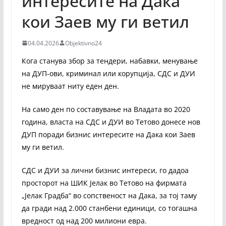
интересите на Дака
кои Заев му ги ветил
04.04.2026
Objektivno24
Кога станува збор за тендери, набавки, менување
на ДУП-ови, криминал или корупција, СДС и ДУИ
не мируваат ниту еден ден.
На само ден по составување на Владата во 2020
година, власта на СДС и ДУИ во Тетово донесе нов
ДУП поради бизнис интересите на Дака кои Заев
му ги ветил.
СДС и ДУИ за лични бизнис интереси, го дадоа
просторот на ШИК Јелак во Тетово на фирмата
„Јелак Градба“ во сопственост на Дака, за тој таму
да гради над 2.000 станбени единици, со тогашна
вредност од над 200 милиони евра.