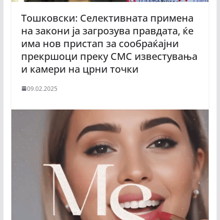
Тошковски: Селективната примена
на закони ја загрозува правдата, ќе
има нов пристап за сообраќајни
прекршоци преку СМС известувања
и камери на црни точки
09.02.2025