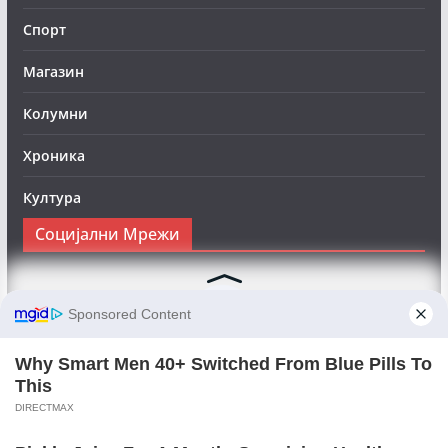
Спорт
Магазин
Колумни
Хроника
Култура
Социјални Мрежи
Следете нè на Фејсбук за да сте во тек со најновите
вести:
Objektivno24.mk