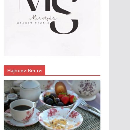
Најнови Вести