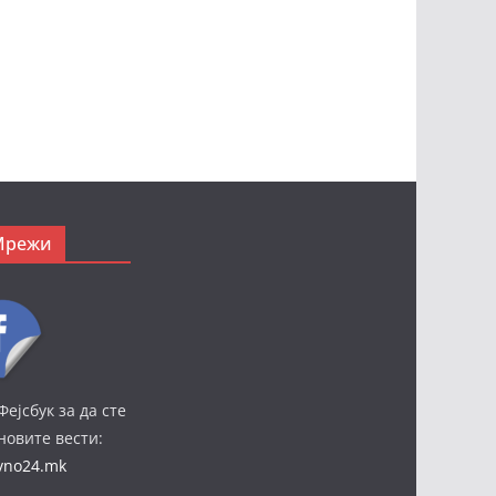
Мрежи
Фејсбук за да сте
јновите вести:
ivno24.mk