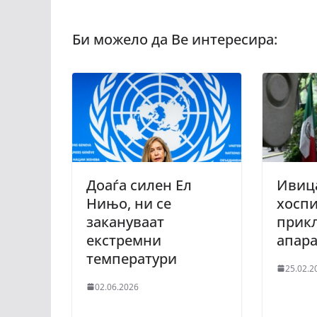
Доаѓа силен Ел
Ивиц
Нињо, ни се
хоспи
закануваат
прикл
екстремни
апар
температури
25.02.2
02.06.2026