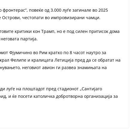
фронтерас“, повеќе од 3.000 луѓе загинале во 2025
те Острови, честопати во импровизирани чамци.
говите критики кон Трамп, но е под силен притисок дома
неговата партија.
мот Фјумичино во Рим кратко по 8 часот наутро за
 крал Фелипе и кралицата Летиција пред да се обратат на
нувањето, неговиот авион ги развеа знамињата на
ади луѓе на плоштадот пред стадионот „Сантијаго
рид, и ќе посети католичка добротворна организација за