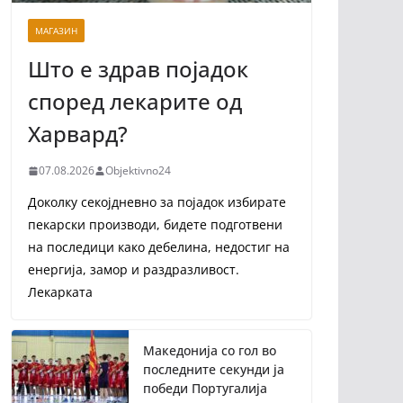
МАГАЗИН
Што е здрав појадок
според лекарите од
Харвард?
07.08.2026
Objektivno24
Доколку секојдневно за појадок избирате
пекарски производи, бидете подготвени
на последици како дебелина, недостиг на
енергија, замор и раздразливост.
Лекарката
Македонија со гол во
последните секунди ја
победи Португалија