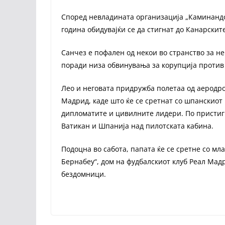
Според невладината организација „Каминандо 
година обидувајќи се да стигнат до Канарски
Санчез е пофален од некои во странство за не
поради низа обвинувања за корупција против 
Лео и неговата придружба полетаа од аеродро
Мадрид, каде што ќе се сретнат со шпанскиот
дипломатите и цивилните лидери. По пристиг
Ватикан и Шпанија над пилотската кабина.
Подоцна во сабота, папата ќе се сретне со мл
Бернабеу“, дом на фудбалскиот клуб Реал Мад
бездомници.