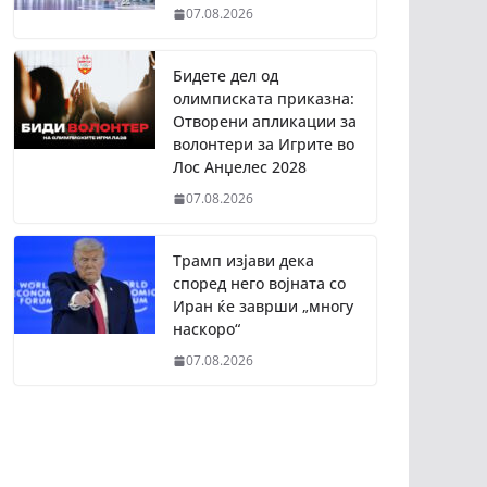
07.08.2026
Бидете дел од
олимписката приказна:
Отворени апликации за
волонтери за Игрите во
Лос Анџелес 2028
07.08.2026
Трамп изјави дека
според него војната со
Иран ќе заврши „многу
наскоро“
07.08.2026