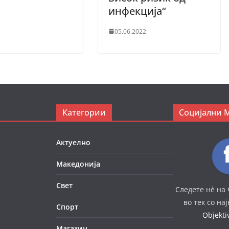
инфекција“
05.06.2022
Категории
Социјални 
Актуелно
Македонија
Свет
Следете нè на 
во тек со на
Спорт
Objekt
Магазин