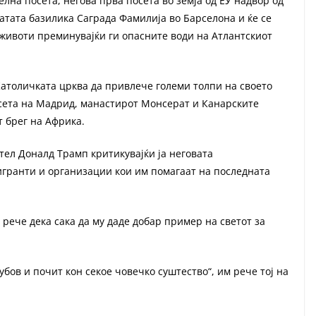
лна посета, негова прва посета во земја од ЕУ надвор од
натата базилика Саграда Фамилија во Барселона и ќе се
 животи преминувајќи ги опасните води на Атлантскиот
атоличката црква да привлече големи толпи на своето
посета на Мадрид, манастирот Монсерат и Канарските
 брег на Африка.
тел Доналд Трамп критикувајќи ја неговата
игранти и организации кои им помагаат на последната
 рече дека сака да му даде добар пример на светот за
бов и почит кон секое човечко суштество“, им рече тој на