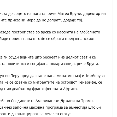
иска до срцето на папата, рече Матео Бруни, директор на
ите приказни мора да нè допрат“, додаде тој.
азеде построг став во врска со насоката на глобалното
 биде првиот папа што ќе се обрати пред шпанскиот
е ги осуди војните што беснеат низ целиот свет и ќе
ата политичка и социјална поларизација, рече Бруни.
п во Перу пред да стане папа минатиот мај и ќе зборува
а ќе се сретне со мигрантите на островот Тенерифе, се
 од нив доаѓаат од франкофонската Африка.
особено Соединетите Американски Држави на Трамп,
Санчез започна масовна програма за амнестија што би
ранти да аплицираат за легален статус.