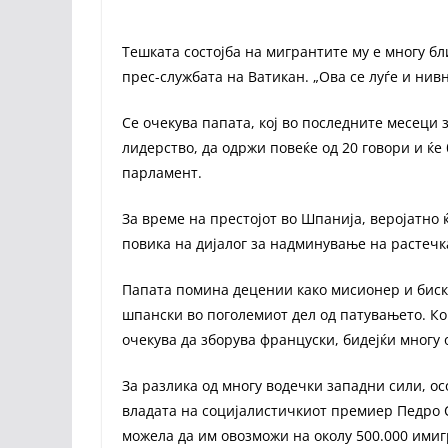
Тешката состојба на мигрантите му е многу бл
прес-службата на Ватикан. „Ова се луѓе и нивн
Се очекува папата, кој во последните месеци з
лидерство, да одржи повеќе од 20 говори и ќе
парламент.
За време на престојот во Шпанија, веројатно ќ
повика на дијалог за надминување на растечк
Папата помина децении како мисионер и биску
шпански во поголемиот дел од патувањето. Ког
очекува да зборува француски, бидејќи многу
За разлика од многу водечки западни сили, 
владата на социјалистичкиот премиер Педро 
можела да им овозможи на околу 500.000 имиг