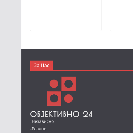
За Нас
-Независно
-Реално