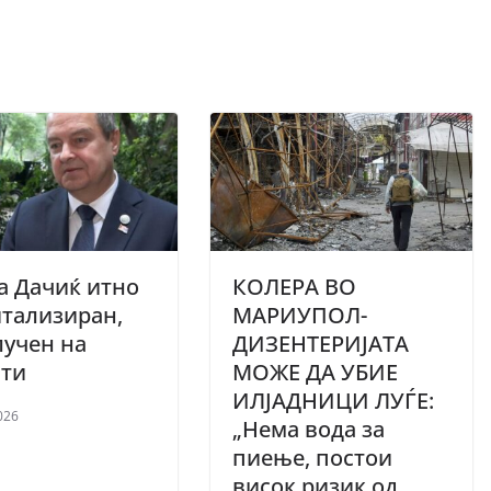
а Дачиќ итно
КОЛЕРА ВО
тализиран,
МАРИУПОЛ-
учен на
ДИЗЕНТЕРИЈАТА
ати
МОЖЕ ДА УБИЕ
ИЛЈАДНИЦИ ЛУЃЕ:
026
„Нема вода за
пиење, постои
висок ризик од