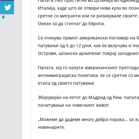
Папата Лео пристигна во Шпанија во еднонеде
Италија, каде што ќе отвори нова кула во поз
сретне со мигранти кои ги ризикувале своите
Океан за да стигнат до Европа.
Се очекува првиот американски поглавар на К
патување од 6 до 12 јуни, кое ќе вклучува и 
Острови, шпански архипелаг покрај западниот
Папата, кој го налути американскиот претседа
антиимиграциска политика, ќе се сретне со м
етапа од своето патување.
Зборувајќи на летот до Мадрид од Рим, папата
почитување на човечкиот живот.
„Можеме да дадеме многу добра порака… за љу
новинарите.