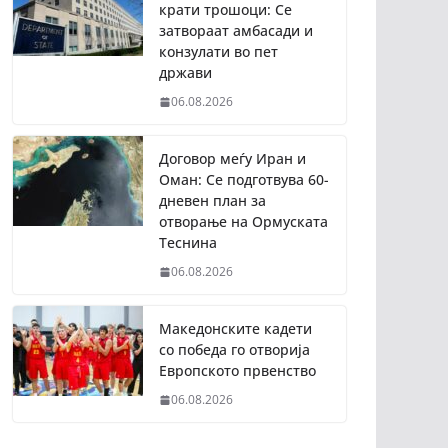
крати трошоци: Се
затвораат амбасади и
конзулати во пет
држави
06.08.2026
Договор меѓу Иран и
Оман: Се подготвува 60-
дневен план за
отворање на Ормуската
Теснина
06.08.2026
Македонските кадети
со победа го отворија
Европското првенство
06.08.2026