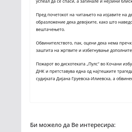
успеал да се спаси, а загинале и нејзини блис
Пред почетокот на читањето на изјавите на де
образложение дека девојките, како што навед
вештачењето.
Обвинителството, пак, оцени дека нема пречки
заштита на жртвите и избегнување дополните
Пожарот во дискотеката „Пулс“ во Кочани избу
ДНК и претставува една од најтешките трагеди
судијката Дијана Груевска-Илиевска, а обвине