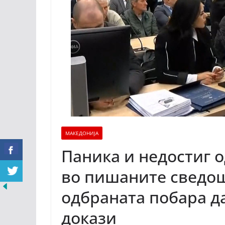
МАКЕДОНИЈА
Паника и недостиг о
во пишаните сведош
одбраната побара да
докази