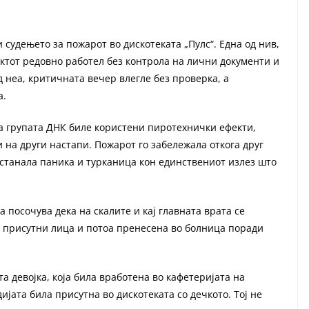
судењето за пожарот во дискотеката „Пулс“. Една од нив,
јектот редовно работел без контрола на лични документи и
неа, критичната вечер влегле без проверка, а
а.
на групата ДНК биле користени пиротехнички ефекти,
и на други настапи. Пожарот го забележала откога друг
астанала паника и турканица кон единствениот излез што
а посочува дека на скалите и кај главната врата се
и присутни лица и потоа пренесена во болница поради
а девојка, која била вработена во кафетеријата на
дијата била присутна во дискотеката со дечкото. Тој не