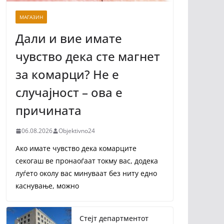
МАГАЗИН
Дали и вие имате
чувство дека сте магнет
за комарци? Не е
случајност – ова е
причината
06.08.2026
Objektivno24
Ако имате чувство дека комарците
секогаш ве пронаоѓаат токму вас, додека
луѓето околу вас минуваат без ниту едно
каснување, можно
Стејт департментот