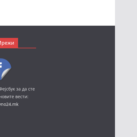
Мрежи
Фејсбук за да сте
јновите вести:
ivno24.mk