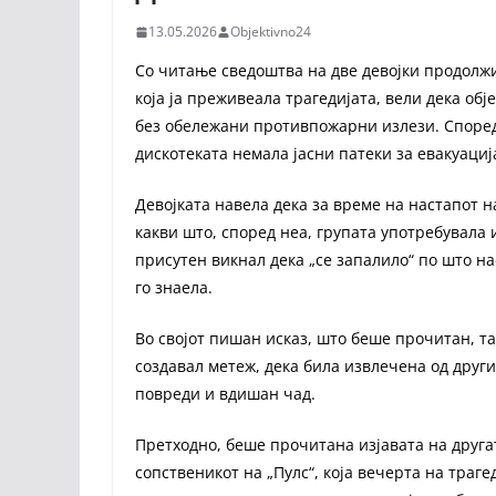
13.05.2026
Objektivno24
Со читање сведоштва на две девојки продолжи 
која ја преживеала трагедијата, вели дека об
без обележани противпожарни излези. Според 
дискотеката немала јасни патеки за евакуациј
Девојката навела дека за време на настапот 
какви што, според неа, групата употребувала 
присутен викнал дека „се запалило“ по што н
го знаела.
Во својот пишан исказ, што беше прочитан, та
создавал метеж, дека била извлечена од друг
повреди и вдишан чад.
Претходно, беше прочитана изјавата на другат
сопственикот на „Пулс“, која вечерта на траге