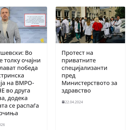
шевски: Во
Протест на
е толку очајни
приватните
лават победа
специјализанти
стринска
пред
ја на ВМРО-
Министерството за
Е во друга
здравство
а, додека
22.04.2024
та се распаѓа
арчиња
026