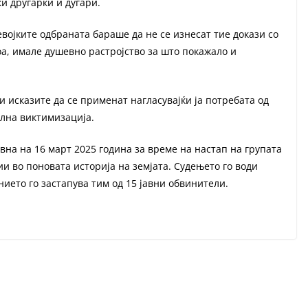
ки другарки и дугари.
војките одбраната бараше да не се изнесат тие докази со
оа, имале душевно растројство за што покажало и
 исказите да се применат нагласувајќи ја потребата од
лна виктимизација.
вна на 16 март 2025 година за време на настап на групата
и во поновата историја на земјата. Судењето го води
нието го застапува тим од 15 јавни обвинители.