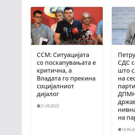
ССМ: Ситуацијата
Петру
со поскапувањата е
СДС с
критична, а
што с
Владата го прекина
на се
социјалниот
парти
дијалог
ДПМН
држав
21.09.2022
нивна
на п
19.04.2