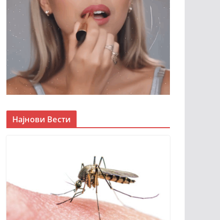
Најнови Вести