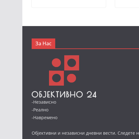
За Нас
-Независно
-Реално
-Навремено
Објективни и независни дневни вести. Следете н