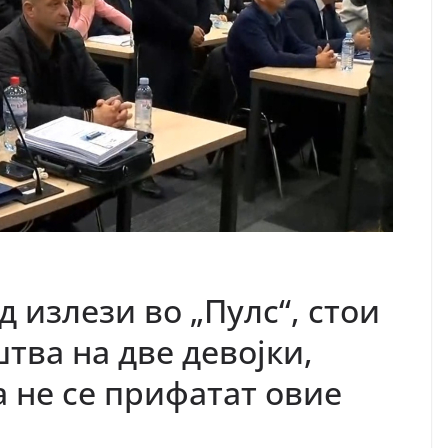
д излези во „Пулс“, стои
тва на две девојки,
 не се прифатат овие