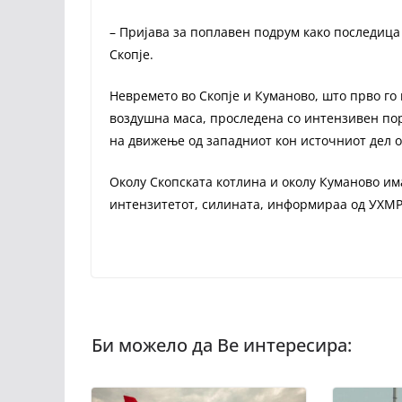
– Пријава за поплавен подрум како последица
Скопје.
Невремето во Скопје и Куманово, што прво го
воздушна маса, проследена со интензивен пор
на движење од западниот кон источниот дел од
Околу Скопската котлина и околу Куманово им
интензитетот, силината, информираа од УХМР