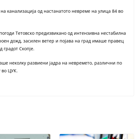
 на канализација од настанатото невреме на улица 84 во
 погоди Тетовско предизвикано од интензивна нестабилна
оен дожд, засилен ветер и појава на град имаше правец
 градот Скопје.
аше неколку развиени јадра на невремето, различни по
 во ЦУК.