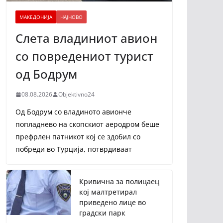
МАКЕДОНИЈА
НАЈНОВО
Слета владиниот авион
со повредениот турист
од Бодрум
08.08.2026
Objektivno24
Од Бодрум со владиното авионче
попладнево на скопскиот аеродром беше
префрлен патникот кој се здобил со
побреди во Турција, потврдиваат
Кривична за полицаец
кој малтретирал
приведено лице во
градски парк