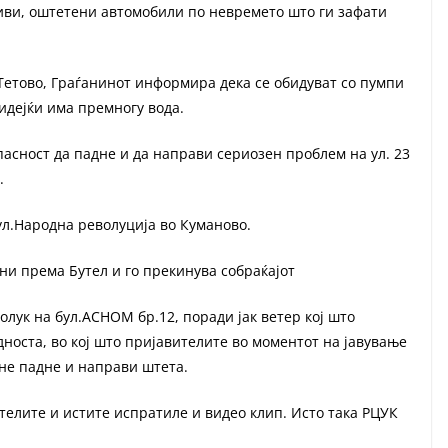
риви, оштетени автомобили по невремето што ги зафати
 Тетово, Граѓанинот информира дека се обидуват со пумпи
бидејќи има премногу вода.
пасност да падне и да направи сериозен проблем на ул. 23
.
ул.Народна револуција во Куманово.
ни према Бутел и го прекинува собраќајот
 олук на бул.АСНОМ бр.12, поради јак ветер кој што
носта, во кој што пријавителите во моментот на јавување
 не падне и направи штета.
телите и истите испратиле и видео клип. Исто така РЦУК