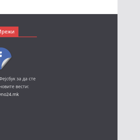
Мрежи
Фејсбук за да сте
јновите вести:
ivno24.mk