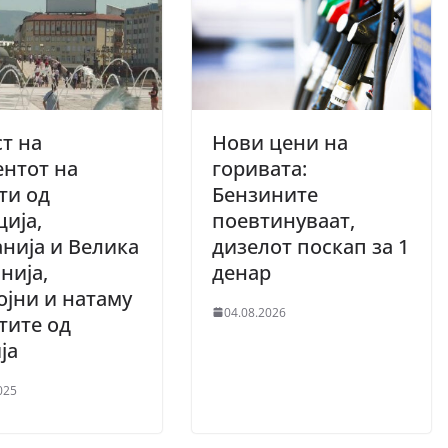
т на
Нови цени на
нтот на
горивата:
ти од
Бензините
ија,
поевтинуваат,
нија и Велика
дизелот поскап за 1
нија,
денар
ојни и натаму
04.08.2026
тите од
ија
025