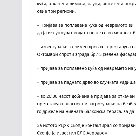
куќи, откачени лимови, олуци, оштетени пок
овие три региони.
– Пријава за поплавена куќа од невремото ви
да ја испупмуват водата но не се во можност 
– известување за лимен кров кој преставува о
Октомври спроти зграда бр.15 (зелена фасада)
– пријава за поплавено куќа од невремето на 
– пријава за паднато дрво во клучката Радиша
– во 20:30 часот добиена е пријава за откачен
претставува опасност и загрозување на безбед
го држеле на нивната балконска тераса, за да
За истото РЦУК Скопје контактирал со пријави
Скопје ја известил ЕЛС Аеродром.