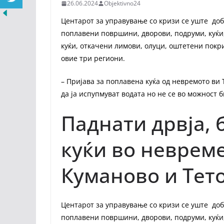
26.06.2024
Objektivno24
Центарот за управување со кризи се уште доб
поплавени површини, дворови, подруми, куќи,
куќи, откачени лимови, олуци, оштетени пок
овие три региони.
– Пријава за поплавена куќа од невремото ви
да ја испупмуват водата но не се во можност 
Паднати дрвја,
куќи во невреме
Куманово и Тет
Центарот за управување со кризи се уште доб
поплавени површини, дворови, подруми, куќи,