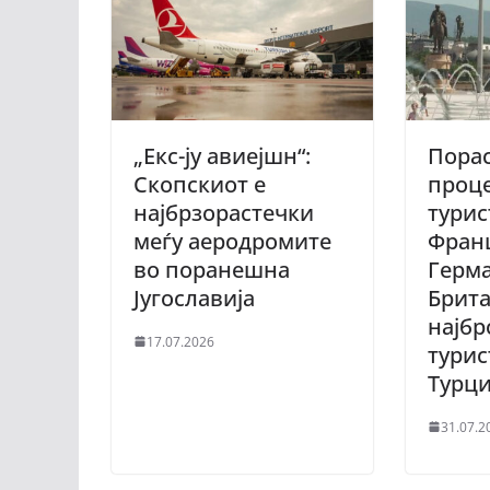
„Екс-ју авиејшн“:
Порас
Скопскиот е
проце
најбрзорастечки
турис
меѓу аеродромите
Франц
во поранешна
Герма
Југославија
Брита
најбр
17.07.2026
турис
Турц
31.07.2