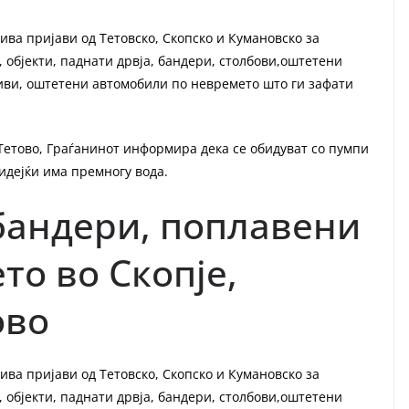
ива пријави од Тетовско, Скопско и Кумановско за
 објекти, паднати дрвја, бандери, столбови,оштетени
риви, оштетени автомобили по невремето што ги зафати
 Тетово, Граѓанинот информира дека се обидуват со пумпи
бидејќи има премногу вода.
 бандери, поплавени
то во Скопје,
ово
ива пријави од Тетовско, Скопско и Кумановско за
 објекти, паднати дрвја, бандери, столбови,оштетени