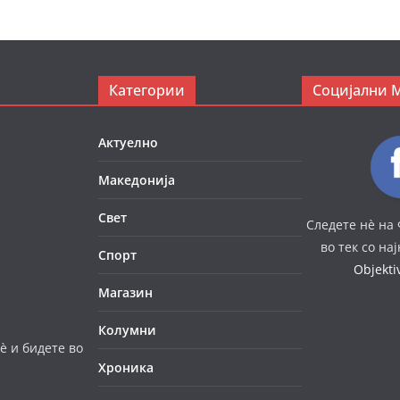
Категории
Социјални 
Актуелно
Македонија
Свет
Следете нè на 
во тек со на
Спорт
Objekt
Магазин
Колумни
è и бидете во
Хроника