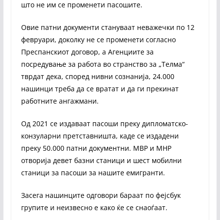
што не им се променети пасошите.
Овие патни документи стануваат неважечки по 12
февруари, доколку не се променети согласно
Преспанскиот договор, а Агенциите за
посредување за работа во странство за „Телма“
тврдат дека, според нивни сознанија, 24.000
нашинци треба да се вратат и да ги прекинат
работните ангажмани.
Од 2021 се издаваат пасоши преку дипломатско-
конзуларни претставништа, каде се издадени
преку 50.000 патни документни. МВР и МНР
отворија девет базни станици и шест мобилни
станици за пасоши за нашите емигранти.
Засега нашинците одговори бараат по фејсбук
групите и неизвесно е како ќе се снаоѓаат.