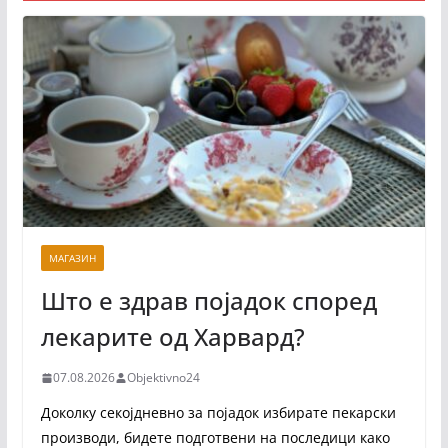
МАГАЗИН
Што е здрав појадок според
лекарите од Харвард?
07.08.2026
Objektivno24
Доколку секојдневно за појадок избирате пекарски
производи, бидете подготвени на последици како