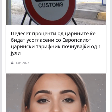
Педесет проценти од царините ќе
бидат усогласени со Европскиот
царински тарифник почнувајќи од 1
јули
01.06.2025