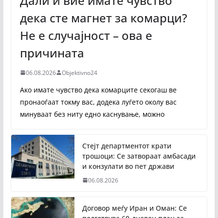
Дали и вие имате чувство
дека сте магнет за комарци?
Не е случајност – ова е
причината
06.08.2026
Objektivno24
Ако имате чувство дека комарците секогаш ве
пронаоѓаат токму вас, додека луѓето околу вас
минуваат без ниту едно каснување, можно
Стејт департментот крати
трошоци: Се затвораат амбасади
и конзулати во пет држави
06.08.2026
Договор меѓу Иран и Оман: Се