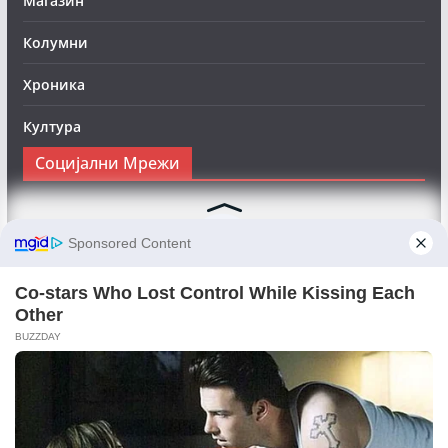
Магазин
Колумни
Хроника
Култура
Социјални Мрежи
Следете нè на Фејсбук за да сте во тек со најновите
вести:
Objektivno24.mk