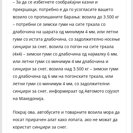
– За да се избегнете сообраќајни казни и
прекршоци, потребно е да го усогласите вашето
возило со пропишаните барања: возила до 3.500 кг
– потребни се зимски гуми на сите тркала со
длабочина на шарата од минимум 4 мм, или летни
гуми со истата длабочина, со задолжително носење
синџири за снег, возила со погон на сите тркала
(4х4) – зимски гуми со длабочина од најмалку 6 мм,
или летни гуми со минимум 4 мм длабочина и
синџири за снег, возила над 3.500 кг – зимски гуми
со длабочина од 6 мм на погонските тркала, или
летни гуми со минимум 4 мм, со задолжителни
синџири за снег, информираат од Автомото сојузот
на Македонија.
Покрај ова, автобусите и товарните возила мора да
носат прирачен алат како лопата, ако не можат да
користат синџири за снег.