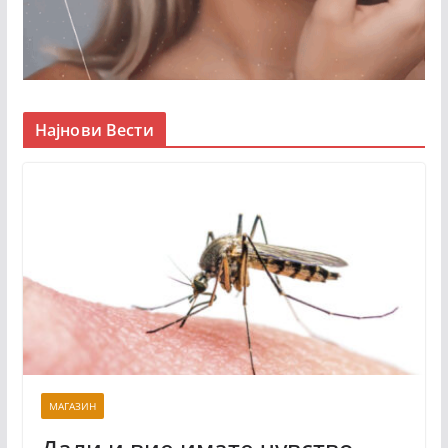
Најнови Вести
МАГАЗИН