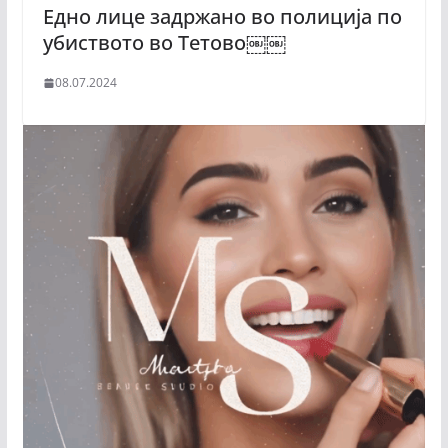
Едно лице задржано во полиција по
убиството во Тетово￼￼
08.07.2024