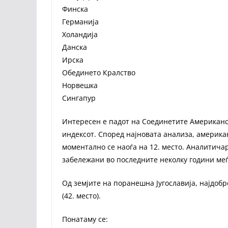
Финска
Германија
Холандија
Данска
Ирска
Обединето Кралство
Норвешка
Сингапур
Интересен е падот на Соединетите Американск
индексот. Според најновата анализа, америка
моментално се наоѓа на 12. место. Аналитичар
забележани во последните неколку години меѓ
Од земјите на поранешна Југославија, најдобро
(42. место).
Понатаму се: