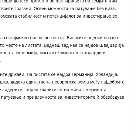
пасоши донесе промени во рангирањето на земјите чии
своите граѓани. Освен можноста за патување без виза,
ономската стабилност и потенцијалот за инвестирање во
а со најмоќен пасош во светот. Високите оценки во сите
то место на листата. Веднаш зад неа се најдоа Швајцарија
абилната економија, високите животни стандарди и
.
те држави. На листата се најдоа Германија, Холандија,
шка, додека единствена неевропска земја меѓу најдобрите
у лидерите според квалитетот на живот, нејзината
 патување и привлечноста за инвеститорите ѝ обезбедува