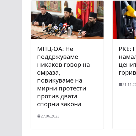
МПЦ-OA: Не
РКЕ: 
поддржуваме
нама
никаков говор на
ценит
омраза,
гори
повикуваме на
21.11.2
мирни протести
против двата
спорни закона
27.06.2023