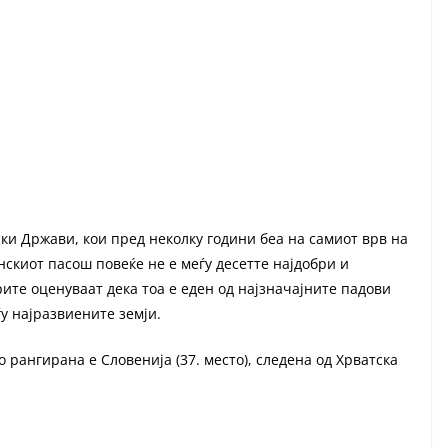
и Држави, кои пред неколку години беа на самиот врв на
нскиот пасош повеќе не е меѓу десетте најдобри и
ите оценуваат дека тоа е еден од најзначајните падови
у најразвиените земји.
 рангирана е Словенија (37. место), следена од Хрватска