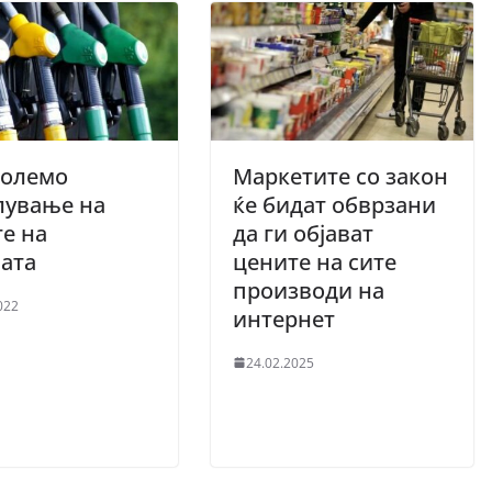
Големо
Маркетите со закон
лување на
ќе бидат обврзани
е на
да ги објават
вата
цените на сите
производи на
022
интернет
24.02.2025