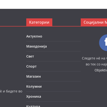
Категории
Социјални 
Актуелно
Македонија
Свет
Следете нè на 
во тек со на
Спорт
Objekt
Магазин
Колумни
è и бидете во
Хроника
Култура