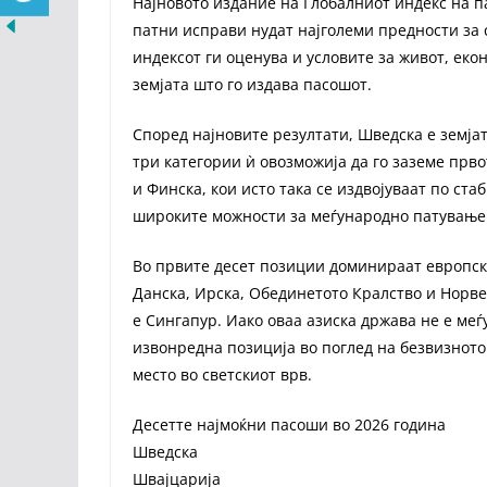
Најновото издание на Глобалниот индекс на 
патни исправи нудат најголеми предности за 
индексот ги оценува и условите за живот, ек
земјата што го издава пасошот.
Според најновите резултати, Шведска е земјат
три категории ѝ овозможија да го заземе прво
и Финска, кои исто така се издвојуваат по ст
широките можности за меѓународно патување
Во првите десет позиции доминираат европски
Данска, Ирска, Обединетото Кралство и Норве
е Сингапур. Иако оваа азиска држава не е меѓ
извонредна позиција во поглед на безвизното
место во светскиот врв.
Десетте најмоќни пасоши во 2026 година
Шведска
Швајцарија