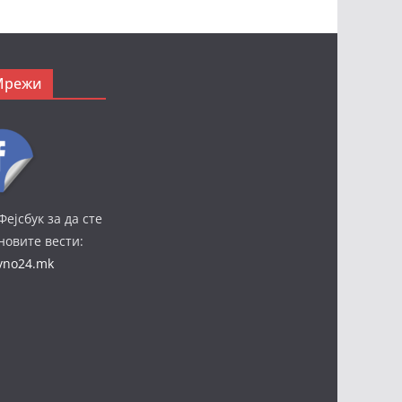
Мрежи
Фејсбук за да сте
јновите вести:
ivno24.mk