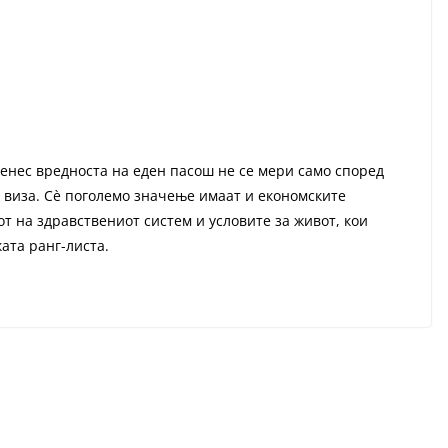
енес вредноста на еден пасош не се мери само според
з виза. Сè поголемо значење имаат и економските
т на здравствениот систем и условите за живот, кои
ката ранг-листа.