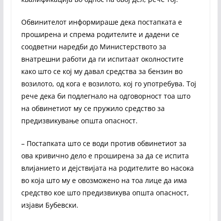
Обвинителот информираше дека постапката е
проширена и спрема родителите и дадени се
соодветни наредби до Министерството за
внатрешни работи да ги испитаат околностите
како што се кој му давал средства за бензин во
возилото, од кога е возилото, кој го употребува. Тој
рече дека би подлегнало на одговорност тоа што
на обвинетиот му се пружило средство за
предизвикување општа опасност.
– Постапката што се води против обвинетиот за
ова кривично дело е проширена за да се испита
влијанието и дејствијата на родителите во насока
во која што му е овозможено на тоа лице да има
средство кое што предизвикува општа опасност,
изјави Бубевски.