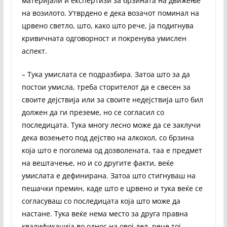
материјали и експертизи за брзината на движење
на возилото. Утврдено е дека возачот поминал на
црвено светло, што, како што рече, ја подигнува
кривичната одговорност и покренува умислен
аспект.
– Тука умислата се подразбира. Затоа што за да
постои умисла, треба сторителот да е свесен за
своите дејствија или за своите недејствија што бил
должен да ги преземе, но се согласил со
последицата. Тука многу лесно може да се заклучи
дека возењето под дејство на алкохол, со брзина
која што е поголема од дозволената, таа е предмет
на вештачење, но и со другите факти, веќе
умислата е дефинирана. Затоа што стигнуваш на
пешачки премин, каде што е црвено и тука веќе се
согласуваш со последицата која што може да
настане. Тука веќе нема место за друга правна
квалификација во однос на овој дел, рече тој.