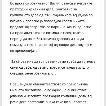
Во врска со обвинетиот Васил Јованов и неговите
претходни кривични дела, конкретно за
кривичното дело од 2023 година кога тој удира во
возило и полесно ја повредува сопатничката,
предлог кој завршува со парична казна, односно
на прашањето како е возможно некој толкав
период да вози без возачка дозвола и тоа да
поминува неоткриено, тој одговори дека клучот е
во превенцијата.
-За сѐ ова ние да го превенираме треба да тргнеме
сами од себе, од семејството и сѐ понатаму што
следува, рече обвинителот.
Прашан дали обвинителството го преиспитува
нивното постапување во однос на обвинетиот
Јованов и неговите претходни кривични дела, тој
рече дека постапиле онака како што налагаат