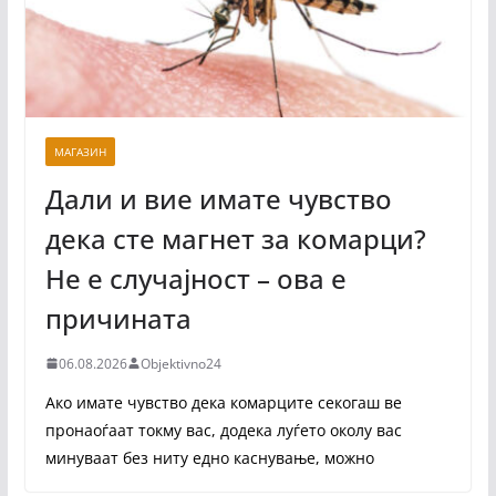
МАГАЗИН
Дали и вие имате чувство
дека сте магнет за комарци?
Не е случајност – ова е
причината
06.08.2026
Objektivno24
Ако имате чувство дека комарците секогаш ве
пронаоѓаат токму вас, додека луѓето околу вас
минуваат без ниту едно каснување, можно