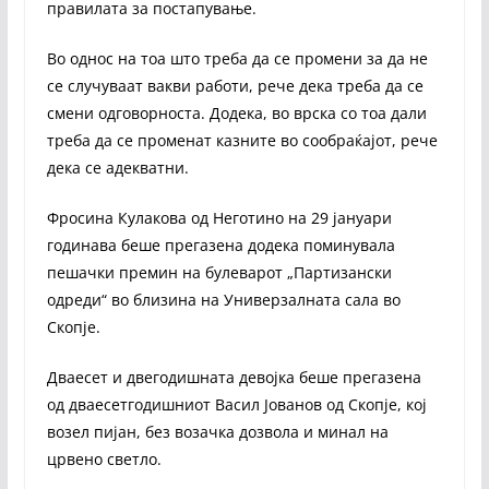
правилата за постапување.
Во однос на тоа што треба да се промени за да не
се случуваат вакви работи, рече дека треба да се
смени одговорноста. Додека, во врска со тоа дали
треба да се променат казните во сообраќајот, рече
дека се адекватни.
Фросина Кулакова од Неготино на 29 јануари
годинава беше прегазена додека поминувала
пешачки премин на булеварот „Партизански
одреди“ во близина на Универзалната сала во
Скопје.
Дваесет и двегодишната девојка беше прегазена
од дваесетгодишниот Васил Јованов од Скопје, кој
возел пијан, без возачка дозвола и минал на
црвено светло.