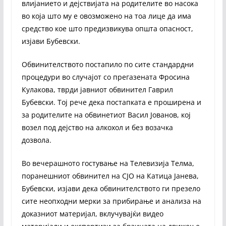
влијанието и дејствијата на родителите во насока
во која што му е овозможено на тоа лице да има
средство кое што предизвикува општа опасност,
изјави Бубевски.
Обвинителството постапило по сите стандардни
процедури во случајот со прегазената Фросина
Кулакова, тврди јавниот обвинител Гаврил
Бубевски. Тој рече дека постапката е проширена и
за родителите на обвинетиот Васил Јованов, кој
возел под дејство на алкохол и без возачка
дозвола.
Во вечерашното гостување на Телевизија Телма,
поранешниот обвинител на СЈО на Катица Јанева,
Бубевски, изјави дека обвинителството ги презело
сите неопходни мерки за прибирање и анализа на
доказниот материјал, вклучувајќи видео