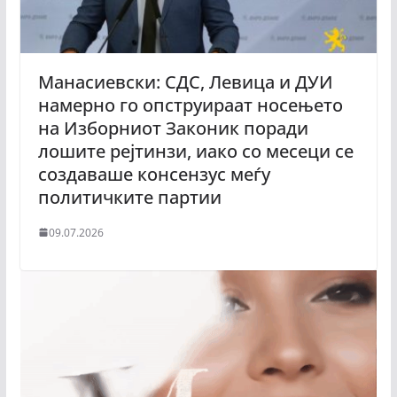
Манасиевски: СДС, Левица и ДУИ
намерно го опструираат носењето
на Изборниот Законик поради
лошите рејтинзи, иако со месеци се
создаваше консензус меѓу
политичките партии
09.07.2026