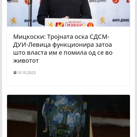
Мицкоски: Тројната оска СДСМ-
ДУИ-Левица функционира затоа
што власта им е помила од се во
животот
10.10.2025