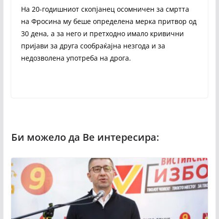
На 20-годишниот скопјанец осомничен за смртта
на Фросина му беше определена мерка притвор од
30 дена, а за него и претходно имало кривични
пријави за друга сообраќајна незгода и за
недозволена употреба на дрога.