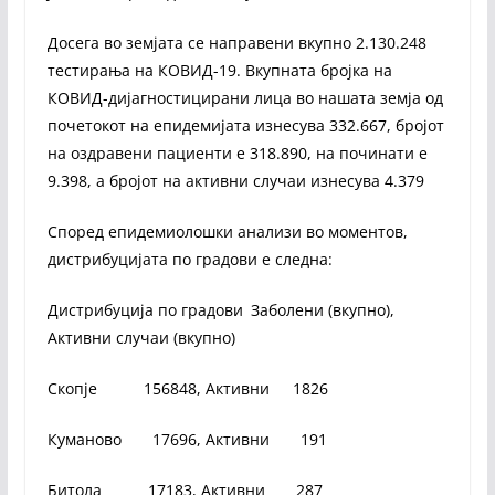
Досега во земјата се направени вкупно 2.130.248
тестирања на КОВИД-19. Вкупната бројка на
КОВИД-дијагностицирани лица во нашата земја од
почетокот на епидемијата изнесува 332.667, бројот
на оздравени пациенти е 318.890, на починати е
9.398, а бројот на активни случаи изнесува 4.379
Според епидемиолошки анализи во моментов,
дистрибуцијата по градови е следна:
Дистрибуција по градови Заболени (вкупно),
Активни случаи (вкупно)
Скопје 156848, Активни 1826
Куманово 17696, Активни 191
Битола 17183, Активни 287