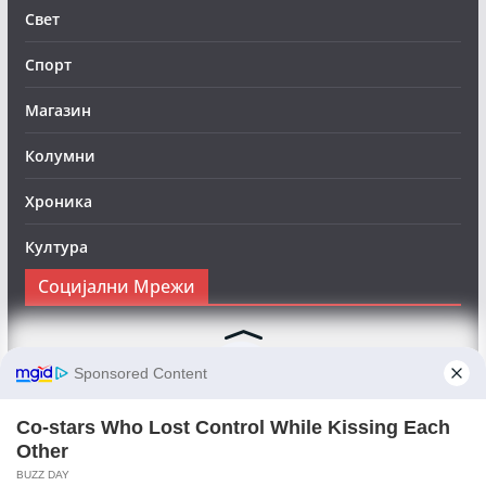
Свет
Спорт
Магазин
Колумни
Хроника
Култура
Социјални Мрежи
Следете нè на Фејсбук за да сте во тек со најновите
вести:
Objektivno24.mk