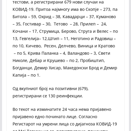
тестови, а регистрирани 679 нови случаи на
КОВИД-19. Притоа најмногу има во Скопје – 273, па
Битола – 59, Oхрид – 38, Кавадарци – 37, Куманово
– 35, Гостивар – 30, Тетово – 28, Прилеп – 24,
Кочани – 17, Струмица, Берово, Струга и Велес – по
13, Гевгелија– 12,Штип – 11, Неготино и Радовиш –
по 10, Кичево, Ресен, Делчево, Виница и Кратово
– по 5, Крива Паланка – 4, Валандово – 3, Свети
Николе, Дебар и Крушево – по 2, Пробиштип,
Богданци, Демир Хисар, Македонски Брод и Демир
Капија – по 1.
Од вкупниот број на позитивни (679),
регистрирани се 130 реинфекции.
Во текот на изминатите 24 часа нема пријавено
пријавено едно починато лице. Согласно
Регистарот на умрени лица со дијагноза КОВИД-19