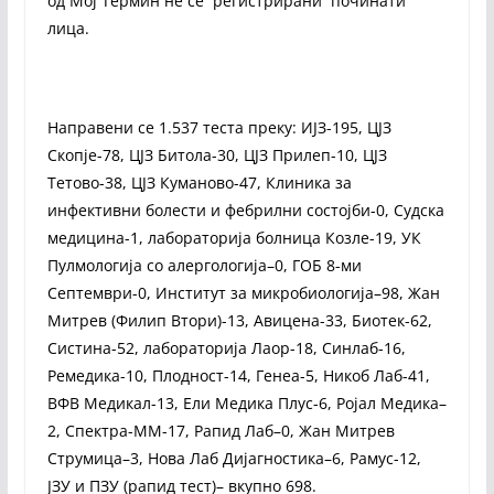
од Мој Термин не се регистрирани починати
лица.
Направени се 1.537 теста преку: ИЈЗ-195, ЦЈЗ
Скопје-78, ЦЈЗ Битола-30, ЦЈЗ Прилеп-10, ЦЈЗ
Тетово-38, ЦЈЗ Куманово-47, Клиника за
инфективни болести и фебрилни состојби-0, Судска
медицина-1, лабораторија болница Козле-19, УК
Пулмологија со алергологија–0, ГОБ 8-ми
Септември-0, Институт за микробиологија–98, Жан
Митрев (Филип Втори)-13, Авицена-33, Биотек-62,
Систина-52, лабораторија Лаор-18, Синлаб-16,
Ремедика-10, Плодност-14, Генеа-5, Никоб Лаб-41,
ВФВ Медикал-13, Ели Медика Плус-6, Ројал Медика–
2, Спектра-ММ-17, Рапид Лаб–0, Жан Митрев
Струмица–3, Нова Лаб Дијагностика–6, Рамус-12,
ЈЗУ и ПЗУ (рапид тест)– вкупно 698.