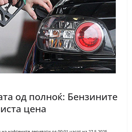
ата од полноќ: Бензините
 иста ценa
на нафтените деривати од 00:01 часот на 27.5.2025