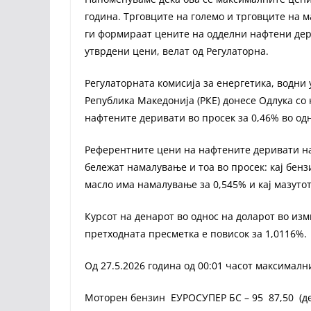
година. Трговците на големо и трговците на 
ги формираат цените на одделни нафтени дери
утврдени цени, велат од Регулаторна.
Регулаторната комисија за енергетика, водни 
Република Македонија (РКЕ) донесе Одлука со
нафтените деривати во просек за 0,46% во одн
Референтните цени на нафтените деривати на
бележат намалување и тоа во просек: кај бензи
масло има намалување за 0,545% и кај мазуто
Курсот на денарот во однос на доларот во из
претходната пресметка е повисок за 1,0116%.
Од 27.5.2026 година од 00:01 часот максимал
Моторен бензин ЕУРОСУПЕР БС – 95 87,50 (д