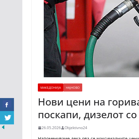
МАКЕДОНИЈА
НАЈНОВО
Нови цени на горив
поскапи, дизелот со
26.05.2026
Objektivno24
Напоменуваме дека ова се максималните цени 