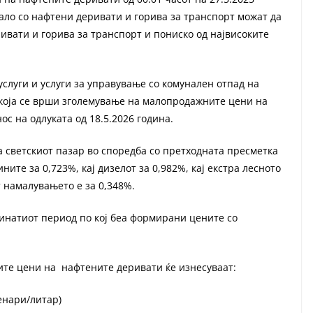
мало со нафтени деривати и горива за транспорт можат да
вати и горива за транспорт и пониско од највисоките
услуги и услуги за управување со комунален отпад на
 која се врши зголемување на малопродажните цени на
ос на одлуката од 18.5.2026 година.
 светскиот пазар во споредба со претходната пресметка
ните за 0,723%, кај дизелот за 0,982%, кај екстра лесното
т намалувањето е за 0,348%.
минатиот период по кој беа формирани цените со
ните цени на нафтените деривати ќе изнесуваат:
енари/литар)