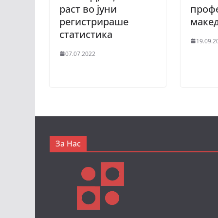
раст во јуни
проф
регистрираше
макед
статистика
19.09.2
07.07.2022
За Нас