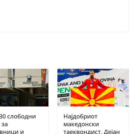
30 слободни
Најдобриот
 за
македонски
авници и
таеквондист, Дејан