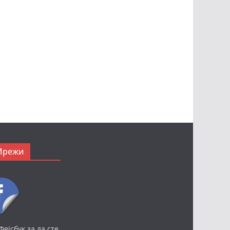
Мрежи
Фејсбук за да сте