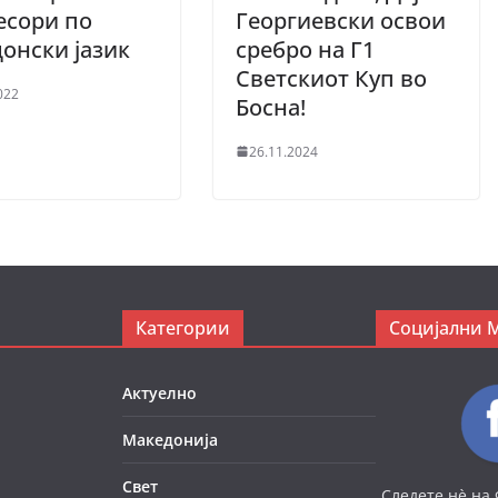
есори по
Георгиевски освои
онски јазик
сребро на Г1
Светскиот Куп во
022
Босна!
26.11.2024
Категории
Социјални 
Актуелно
Македонија
Свет
Следете нè на 