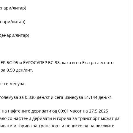
енари/литар)
енари/литар)
(денари/литар)
 БС-95 и ЕУРОСУПЕР БС-98, како и на Екстра лесното
за 0,50 ден/лит.
е се менува.
лемува за 0,330 ден/кг и сега изнесува 51,144 ден/кг.
на нафтените деривати од 00:01 часот на 27.5.2025
мало со нафтени деривати и горива за транспорт можат да
вати и горива за транспорт и пониско од највисоките