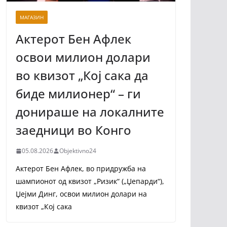
МАГАЗИН
Актерот Бен Афлек
освои милион долари
во квизот „Кој сака да
биде милионер“ – ги
донираше на локалните
заедници во Конго
05.08.2026
Objektivno24
Актерот Бен Афлек, во придружба на
шампионот од квизот „Ризик“ („Џепарди“),
Џејми Динг, освои милион долари на
квизот „Кој сака