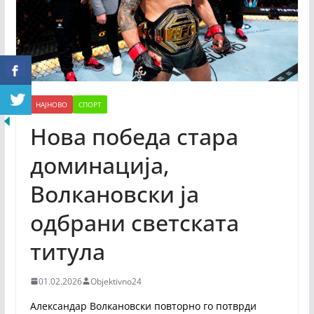
НАЈНОВО
СПОРТ
Нова победа стара
доминација,
Волкановски ја
одбрани светската
титула
01.02.2026
Objektivno24
Александар Волкановски повторно го потврди