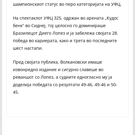
шампионскиот статус во перо категоријата на УФЦ.
На спектаклот УФЦ 325, одржан во арената „Кудос
бенк“ во Сиднеј, тој целосно го доминираше
Бразилецот Диего Лопез и ја забележа својата 28.
победа во кариерата, како и трета во последните
шест настапи.
Пред својата публика, Волкановски имаше
извонредно издание и сигурно славеше во
реваншот со Лопез, а судиите едногласно му ја
доделија победата со резултати 49-46, 49-46 и 50-
45.