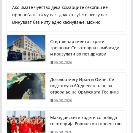
Ако имате чувство дека комарците секогаш ве
пронаоѓаат токму вас, додека луѓето околу вас
минуваат без ниту едно каснување, можно
Стејт департментот крати
трошоци: Се затвораат амбасади
и конзулати во пет држави
06.08.2026
Договор меѓу Иран и Оман: Се
подготвува 60-дневен план за
отворање на Ормуската Теснина
06.08.2026
Македонските кадети со победа
го отворија Европското првенство
06.08.2026