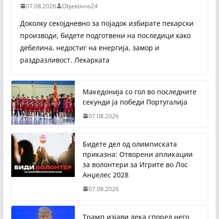
07.08.2026
Objektivno24
Доколку секојдневно за појадок избирате пекарски
производи, бидете подготвени на последици како
дебелина, недостиг на енергија, замор и
раздразливост. Лекарката
Македонија со гол во последните
секунди ја победи Португалија
07.08.2026
Бидете дел од олимписката
приказна: Отворени апликации
за волонтери за Игрите во Лос
Анџелес 2028
07.08.2026
Трамп изјави дека според него