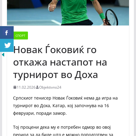
СПОРТ
Новак Ѓоковиќ го
откажа настапот на
турнирот во Доха
11.02.2026
Objektivno24
Српскиот тенисер Новак Ѓоковиќ нема да игра на
турнирот во Доха, Катар, кој започнува на 16
февруари, поради замор.
Тој процени дека му е потребен одмор во овој
период за да биде што е можно поподготвен за