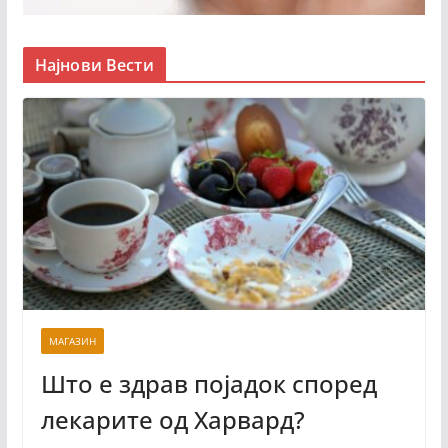
Најнови Вести
МАГАЗИН
Што е здрав појадок според
лекарите од Харвард?