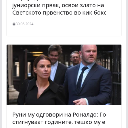
јуниорски првак, освои злато на
Светското првенство во кик бокс
30.08.2024
Руни му одговори на Роналдо: Го
стигнуваат годините, тешко му е