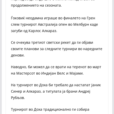
продолжението на сезоната.
Ѓоковиќ неодамна играше во финалето на Грен
слем турнирот Австралија опен во Мелбурн каде
загуби од Карлос Алкараз.
Се очекува третиот светски рекет да ги објави
своите планови за следните турнири во наредните
денови.
Наводно, би можел да се врати на теренот во март
на Мастерсот во Индијан Велс и Мајами.
На турнирот во Доха би требало да настапат Јаник
Синер и Алкараз, а титулата ја брани Андреј
Рубљов.
Турнирот во Доха традиционално ги собира